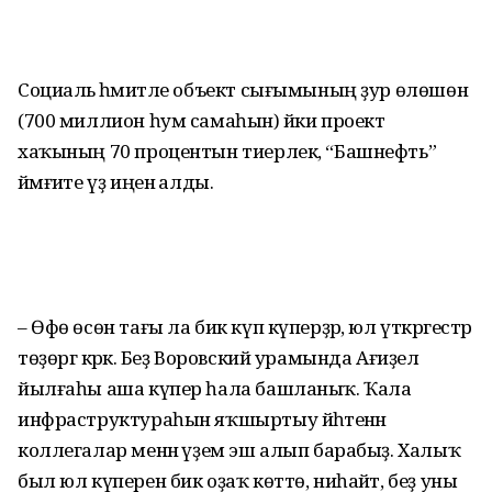
Социаль әһәмиәтле объект сығымының ҙур өлөшөн
(700 миллион һум самаһын) йәки проект
хаҡының 70 процентын тиерлек, “Башнефть”
йәмғиәте үҙ иңенә алды.
– Өфө өсөн тағы ла бик күп күперҙәр, юл үткәргестәр
төҙөргә кәрәк. Беҙ Воровский урамында Ағиҙел
йылғаһы аша күпер һала башланыҡ. Ҡала
инфраструктураһын яҡшыртыу йәһәтенән
коллегалар менән әүҙем эш алып барабыҙ. Халыҡ
был юл күперен бик оҙаҡ көттө, ниһайәт, беҙ уны