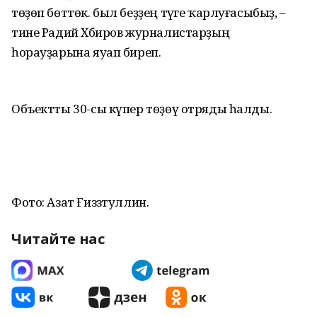
төҙөп бөттөк. был беҙҙең тәүге ҡарлуғасыбыҙ, –
тине Радий Хәбиров журналистарҙың
һорауҙарына яуап биреп.
Объектты 30-сы күпер төҙөү отряды һалды.
Фото: Азат Ғиззәтуллин.
Читайте нас