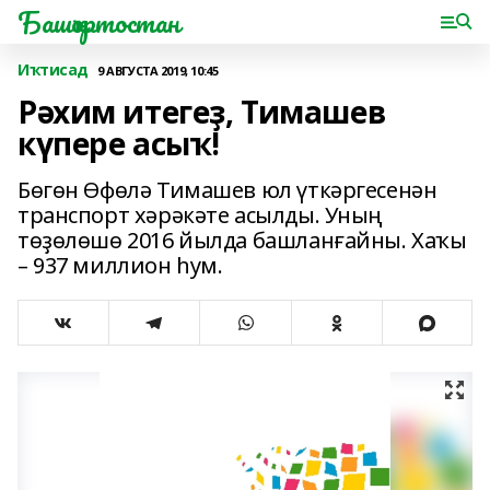
Башҡортостан
Иҡтисад
9 АВГУСТА 2019, 10:45
Рәхим итегеҙ, Тимашев
күпере асыҡ!
Бөгөн Өфөлә Тимашев юл үткәргесенән
транспорт хәрәкәте асылды. Уның
төҙөлөшө 2016 йылда башланғайны. Хаҡы
– 937 миллион һум.