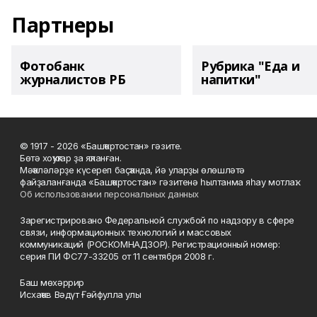
Партнеры
Фотобанк
Рубрика "Еда и
журналистов РБ
напитки"
© 1917 - 2026 «Башҡортостан» гәзите.
Бөтә хоҡуҡтар ҙа яҡланған.
Мәҡәләләрҙе күсереп баҫҡанда, йә уларҙы өлөшләтә
файҙаланғанда «Башҡортостан» гәзитенә һылтанма яһау мотлаҡ.
Об использовании персональных данных
Зарегистрировано Федеральной службой по надзору в сфере
связи, информационных технологий и массовых
коммуникаций (РОСКОМНАДЗОР). Регистрационный номер:
серия ПИ ФС77-33205 от 11 сентября 2008 г.
Баш мөхәррир
Исхаҡов Вәдүт Ғәйфулла улы