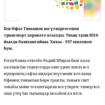
Бөгөн Өфөлә Тимашев юл үткәргесенән
транспорт хәрәкәте асылды. Уның төҙөлөшө 2016
йылда башланғайны. Хаҡы – 937 миллион
һум.
Республика етәксеһе Радий Хәбиров баш ҡала
халҡын һәм төҙөүселәрҙе ошо үҙенсәлекле юл
күперенең сафҡа индерелеүе менән ҡотланы.
Өфөнөң төньяғын Бөрө тракты, төньяҡ сәнәғәт
зонаһы менән тоташтырған юл үткәргес тимер юл
аша үтеү һәм тығындар мәсьәләһен хәл итәсәк.