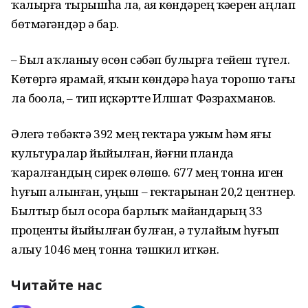
ҡалырға тырышһа ла, аяҙ көндәрҙең ҡәҙерен аңлап
бөтмәгәндәр ҙә бар.
– Был аҡланыу өсөн сәбәп булырға тейеш түгел.
Көтөргә ярамай, яҡын көндәрҙә һауа торошо тағы
ла боҙола, – тип иҫкәртте Илшат Фәзрахманов.
Әлегә төбәктә 392 мең гектарҙа ужым һәм яҙғы
культуралар йыйылған, йәғни планда
ҡаралғандың сирек өлөшө. 677 мең тонна иген
һуғып алынған, уңыш – гектарынан 20,2 центнер.
Былтыр был осорҙа барлыҡ майҙандарҙың 33
проценты йыйылған булған, ә тулайым һуғып
алыу 1046 мең тонна тәшкил иткән.
Читайте нас