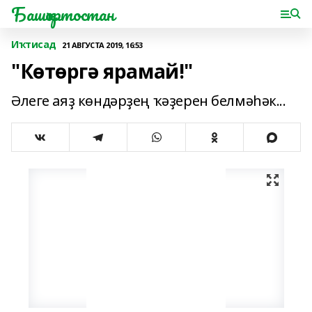
Башҡортостан
Иҡтисад
21 АВГУСТА 2019, 16:53
"Көтөргә ярамай!"
Әлеге аяҙ көндәрҙең ҡәҙерен белмәһәк...