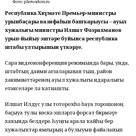
Фото: photoudom.ru
Республика Хөкүмәте Премьер-министры
урынбаҫары вазифаһын башҡарыусы – ауыл
хужалығы министры Илшат Фәзрахманов
урып-йыйыу эштәре буйынса республика
штабы ултырышын үткәрҙе.
Сара видеоконференция режимында барҙы, унда,
штабтың даими ағзаларынан тыш, район
хакимиәттәренең ауыл хужалығы идаралығы
етәкселәре лә ҡатнашты.
Илшат Илдус улы тотороҡһоҙ һауа торошоноң
баҫыуҙа тулы көскә эшләргә форсат бирмәүе
хаҡында белдерҙе. Һуңғы арала ҡайһы бер
хужалыҡтар ямғырҙың аҙ булыуын файҙаланып