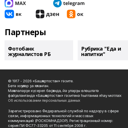
Партнеры
Фотобанк
Рубрика "Еда и
журналистов РБ
напитки"
© 1917 - 2026 «Башҡортостан» гәзите.
Бөтә хоҡуҡтар ҙа яҡланған.
Мәҡәләләрҙе күсереп баҫҡанда, йә уларҙы өлөшләтә
файҙаланғанда «Башҡортостан» гәзитенә һылтанма яһау мотлаҡ.
Об использовании персональных данных
Зарегистрировано Федеральной службой по надзору в сфере
связи, информационных технологий и массовых
коммуникаций (РОСКОМНАДЗОР). Регистрационный номер:
серия ПИ ФС77-33205 от 11 сентября 2008 г.