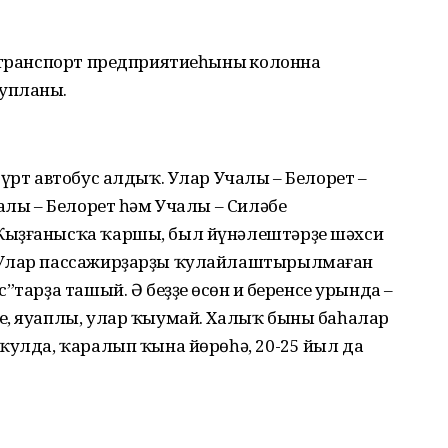
отранспорт предприятиеһының колонна
упланы.
дүрт автобус алдыҡ. Улар Учалы – Белорет –
чалы – Белорет һәм Учалы – Силәбе
Ҡыҙғанысҡа ҡаршы, был йүнәлештәрҙе шәхси
 Улар пассажирҙарҙы ҡулайлаш­тырылмаған
тарҙа ташый. Ә беҙҙең өсөн иң беренсе урында –
е, яуаплы, улар ҡыумай. Халыҡ быны баһалар
ҡулда, ҡаралып ҡына йөрөһә, 20-25 йыл да