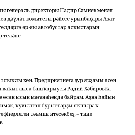
ың генераль директоры Надир Сәмиев менән
са дәүләт комитеты рәйесе урынбаҫары Азат
лдәргә өр-яңы автобустар асҡыстарын
 теләне.
атлыҡлы көн. Предприятиеға ҙур ярҙамы өсөн
 ваҡытлыса башҡарыусы Радий Хәбировҡа
ҙең өсөн ысын мәғәнәһендә байрам. Аҙна һайын
а. Тимәк, ҡуйылған бурыстарҙы яҡшыраҡ
ефһеҙлеген тәьмин итәсәкбеҙ, – тине
в.