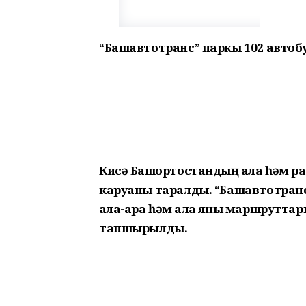
“Башавтотранс” паркы 102 автобу
Кисә Башҡортостандың ҡала һәм 
каруаны таралды. “Башавтотранс”
ҡала-ара һәм ҡала яны маршрутта
тапшырылды.