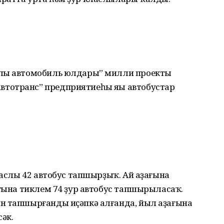
тлы автомобиль юлдары” милли проекты
тотранс” предприятиеһы яңы автобустар
класлы 42 автобус тапшырҙыҡ. Ай аҙағына
ағына тиклем 74 ҙур автобус тапшырыласаҡ.
н тапшырғанды иҫәпкә алғанда, йыл аҙағына
әк.