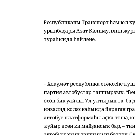
Республиканың Транспорт һәм юл х
урынбаҫары Азат Кәлимуллин журна
тураһында һөйләне.
– Хөкүмәт республика етәксеһе ҡуш
партия автобустар тапшырҙыҡ. “Ве
өсөн бик уңайлы. Ул ултырып та, ба
инвалид коляскаһында йөрөгән гр
автобус платформаһы аҫҡа төшә, ко
ҡуйыр өсөн киң майҙансыҡ бар, – ти
автобустарын тапшырып бөттөк. Си