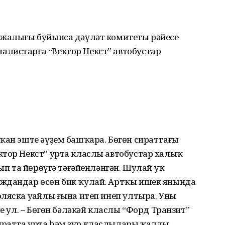
ужалығы буйынса дәүләт комитеты рәйесе
листарға “Вектор Некст” автобустар
ҡан эште әүҙем башҡара. Бөгөн сираттағы
ктор Некст” урта класлы автобустар халыҡ
ҫып та йөрөүгә тәғәйенләнгән. Шулай уҡ
аждандар өсөн бик ҡулай. Артҡы ишек янында
ляска уңайлы ғына итеп инеп ултыра. Уны
не ул. – Бөгөн бәләкәй класлы “Форд Транзит”
ратта урта һәм ҙур класлылары ҡалды.