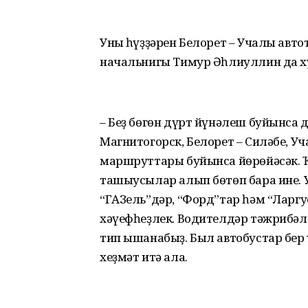
Уның һүҙҙәрен Белорет – Учалы авт
начальнигы Тимур Әһлиуллин да х
– Беҙ бөгөн дүрт йүнәлеш буйынса 
Магнитогорск, Белорет – Силәбе, У
маршруттары буйынса йөрөйәсәк. 
ташыусылар алып бөтөп бара ине.
“ГАЗель”дәр, “Форд”тар һәм “Ларгус”
хәүефһеҙлек. Водителдәр тәжрибәл
тип ышанабыҙ. Был автобустар бер 
хеҙмәт итә ала.