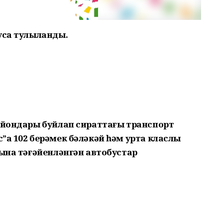
сҡа тулыланды.
райондары буйлап сираттағы транспорт
ҡа 102 берәмек бәләкәй һәм урта класлы
рына тәғәйенләнгән автобустар