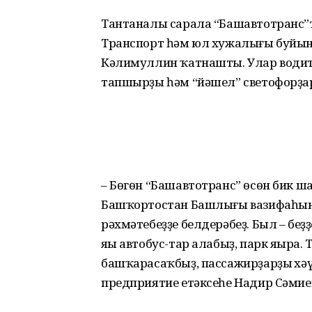
Тантаналы сарала “Башавтотранс”т
Транспорт һәм юл хужалығы буйын
Кәлимуллин ҡатнашты. Улар водите
тапшырҙы һәм “йәшел” светофорҙар
– Бөгөн “Башавтотранс” өсөн бик ш
Башҡортостан Башлығы вазифаһын
рәхмәтебеҙҙе белдерәбеҙ. Был – беҙ
яңы автобус-тар алабыҙ, парк яңыр
башҡарасаҡбыҙ, пассажирҙарҙың хәү
предприятие етәксеһе Надир Сәмие