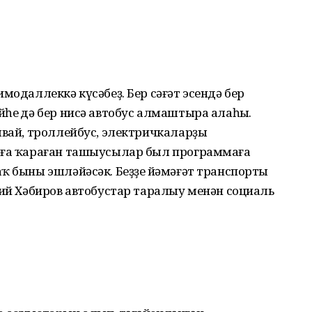
мо­даллеккә күсәбеҙ. Бер сәғәт эсендә бер
һең дә бер нисә автобус алмаштыра алаһың.
мвай, троллейбус, электричкаларҙы
яға ҡараған ташыусылар был программаға
ҡ быны эшләйәсәк. Беҙҙең йәмәғәт транспорты
дий Хәбиров автобустар таралыу менән социаль