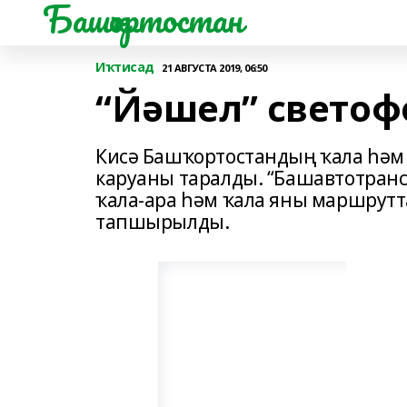
Башҡортостан
Иҡтисад
21 АВГУСТА 2019, 06:50
“Йәшел” светофо
Кисә Башҡортостандың ҡала һәм
каруаны таралды. “Башавтотранс”
ҡала-ара һәм ҡала яны маршрутт
тапшырылды.