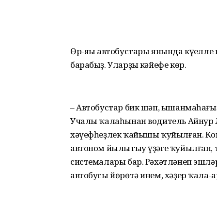
Өр-яңы автобустары янында күңелле
барабыҙ. Уларҙың кәйефе көр.
– Автобустар бик шәп, ышанмаһағыҙ,
Учалы ҡалаһынан водитель Айнур Л
хәүефһеҙлек ҡайышы ҡуйылған. Ко
автоном йылытыу үҙәге ҡуйылған, т
системалары бар. Рәхәтләнеп эшләр
автобусы йөрөтә инем, хәҙер ҡала-