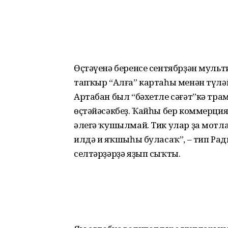
Өҫтәүенә беренсе сентябрҙән мульти
тапҡыр “Алға” картаһы менән түләй
Артабан был “бәхетле сәғәт”кә тра
өҫтәйәсәкбеҙ. Ҡайһы бер коммерци
әлегә ҡушылмай. Тик улар ҙа мотла
илдә иң яҡшыһы буласаҡ”, – тип Ра
селтәрҙәрҙә яҙып сыҡты.