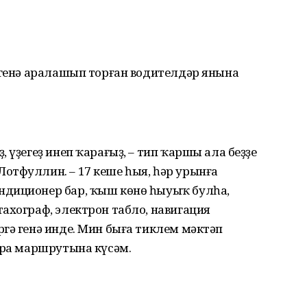
 генә аралашып торған водителдәр янына
 үҙегеҙ инеп ҡарағыҙ, – тип ҡаршы ала беҙҙе
отфуллин. – 17 кеше һыя, һәр урынға
ндиционер бар, ҡыш көнө һыуыҡ булһа,
ахограф, электрон табло, навигация
гә генә инде. Мин быға тиклем мәктәп
ара маршрутына күсәм.