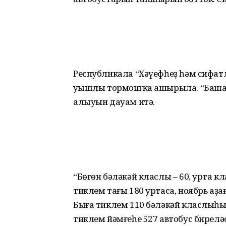
Республикала “Хәүефһеҙ һәм сифа
уңышлы тормошҡа ашырыла. “Башав
алыуын дауам итә.
“Бөгөн бәләкәй класлы – 60, урта 
тиклем тағы 180 уртаса, ноябрь аҙ
Быға тиклем 110 бәләкәй класлыһы
тиклем йәмғеһе 527 автобус биреләс