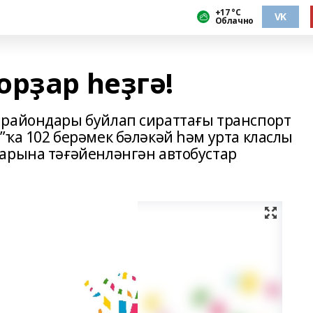
+17 °С
VK
Облачно
рҙар һеҙгә!
 райондары буйлап сираттағы транспорт
ҡа 102 берәмек бәләкәй һәм урта класлы
арына тәғәйенләнгән автобустар