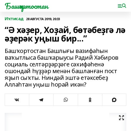
Башҡортостан
Иҡтисад
28 АВГУСТА 2019, 20:33
“Ә хәҙер, Хоҙай, бөтәбеҙгә лә
әҙерәк уңыш бир...”
Башҡортостан Башлығы вазифаһын
ваҡытлыса башҡарыусы Радий Хәбиров
социаль селтәрҙәрҙәге сәхифәһенә
ошондай һүҙҙәр менән башланған пост
яҙып сыҡты. Ниндәй эштә етәксебеҙ
Аллаһтан уңыш һорай икән?