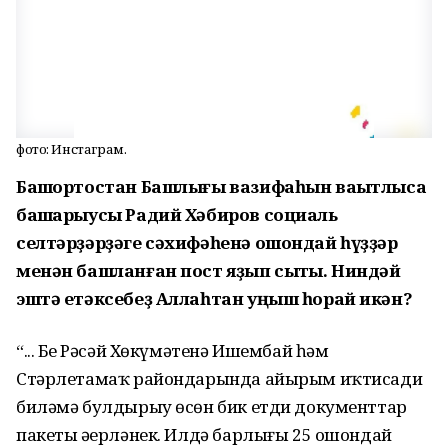
фото: Инстаграм.
Башҡортостан Башлығы вазифаһын ваҡытлыса
башҡарыусы Радий Хәбиров социаль
селтәрҙәрҙәге сәхифәһенә ошондай һүҙҙәр
менән башланған пост яҙып сыҡты. Ниндәй
эштә етәксебеҙ Аллаһтан уңыш һорай икән?
“... Беҙ Рәсәй Хөкүмәтенә Ишембай һәм
Стәрлетамаҡ райондарында айырым иҡтисади
биләмә булдырыу өсөн бик етди документтар
пакеты әҙерләнек. Илдә барлығы 25 ошондай