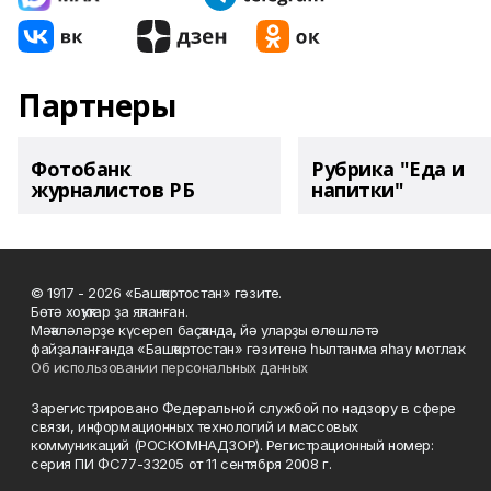
Партнеры
Фотобанк
Рубрика "Еда и
журналистов РБ
напитки"
© 1917 - 2026 «Башҡортостан» гәзите.
Бөтә хоҡуҡтар ҙа яҡланған.
Мәҡәләләрҙе күсереп баҫҡанда, йә уларҙы өлөшләтә
файҙаланғанда «Башҡортостан» гәзитенә һылтанма яһау мотлаҡ.
Об использовании персональных данных
Зарегистрировано Федеральной службой по надзору в сфере
связи, информационных технологий и массовых
коммуникаций (РОСКОМНАДЗОР). Регистрационный номер:
серия ПИ ФС77-33205 от 11 сентября 2008 г.