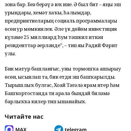
зона бар. Беҙҙә берәү ҙә юҡ ине. Ә был бит – яңы эш
урындары, хеҙмәт хаҡы, һалымдар,
предприятиеларҙың социаль программалары
өсөн ҙур мөмкинлек. Әле үк дөйөм инвестиция
күләме 25 миллиард һум тәшкил иткән
резиденттар әҙерләнде”, – тип яҙҙы Радий Фәрит
улы.
Бик матур башланғыс, уны тормошҡа ашырыу
өсөн, ысынлап та, бик етди эш башҡарылды.
Тырышлыҡ булғас, Хоҙай Тәғәлә ярҙам итер һәм
Башҡортостанда тиҙ арала бындай биләмә
барлыҡҡа килер тип ышанайыҡ.
Читайте нас