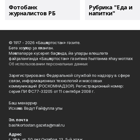
Фотобанк
Рубрика "Еда и
журналистов РБ
напитки"
© 1917 - 2026 «Башҡортостан» гәзите.
Бөтә хоҡуҡтар ҙа яҡланған.
Мәҡәләләрҙе күсереп баҫҡанда, йә уларҙы өлөшләтә
файҙаланғанда «Башҡортостан» гәзитенә һылтанма яһау мотлаҡ.
Об использовании персональных данных
Зарегистрировано Федеральной службой по надзору в сфере
связи, информационных технологий и массовых
коммуникаций (РОСКОМНАДЗОР). Регистрационный номер:
серия ПИ ФС77-33205 от 11 сентября 2008 г.
Баш мөхәррир
Исхаҡов Вәдүт Ғәйфулла улы
Эл. почта
bashkortostan.gazeta@mail.ru
Адрес
г. Уфа, ул. 50 лет Октября, 13, 5-й этаж