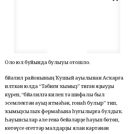
Оло юл буйында булыуы отошло.
Әбйәлил районының Ҡушый ауылынан Асҡарға
илткән юлда “Тәбиғи ҡымыҙ” тигән яҙыуҙы
күреп, “Әбйәлилгә килеп тә шифалы был
эсемлектән ауыҙ итмәһәк, гонаһ булыр” тип,
ҡымыҙсылыҡ фермаһына һуғылырға булдыҡ.
Һауынсылар әле генә бейәләрҙе һауып бөтөп,
көтөүсе егеттәр малдарҙы ялан кәртәнән