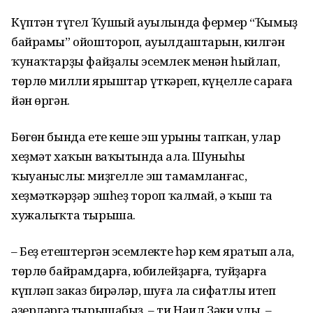
Күптән түгел Ҡушый ауылында фермер “Ҡымыҙ
байрамы” ойоштороп, ауылдаштарын, килгән
ҡунаҡтарҙы файҙалы эсемлек менән һыйлап,
төрлө милли ярыштар үткәреп, күңелле сараға
йән өргән.
Бөгөн бында ете кеше эш урыны тапҡан, улар
хеҙмәт хаҡын ваҡытында ала. Шуныһы
ҡыуаныслы: миҙгелле эш тамамланғас,
хеҙмәткәрҙәр эшһеҙ тороп ҡалмай, ә ҡыш та
хужалыҡта тырыша.
– Беҙ етештергән эсемлекте һәр кем яратып ала,
төрлө байрамдарға, юбилей­ҙарға, туйҙарға
күпләп заказ бирәләр, шуға ла сифатлы итеп
әҙерләргә тырыша­быҙ, – ти Наил Зәки улы. –