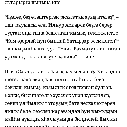
сығарырға йыйына ине.
“Әйҙәгеҙ, беҙ етештергән ризыҡтан ауыҙ итегеҙ”, –
тип, һауынсы егет Илнур Асҡаров беҙгә берәр
туҫтаҡ яңы ғына бешелгән ҡымыҙ тәҡдим итте.
“Кем әҙер­ләй һуң бындай батырҙар эсемлеген?”
тип ҡыҙыҡһынғас, ул: “Наил Рәхмәтуллин тигән
уҙамандыҡы, ана, үҙе лә килә”, – тине.
Наил Зәки улы йылҡы аҫрау менән оҙаҡ йылдар
шөғөлләнә икән, ҡасандыр атаһы ла бейә
бәйләп, ҡымыҙ, ҡаҙылыҡ етештергән булған.
Бәлки, был шөғөлгә әүәҫлек унан күскәндер,
сөнки ул йылҡы тотоуҙың бөтә нескәлектәрен
яҡшы белә, тәмләп ҡарағандан һуң ҡымыҙҙың
ҡайһы ауылда яһалыуын да билдәләй, йылҡы
малының ниндәй яланда үлән утлағанына