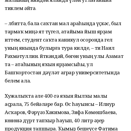
тиклем әйтә.
– Әлбиттә, бала саҡтан мал араһында үҫкәс, был
тармаҡ миңә ят түгел, атайыма йыш ярҙам
иттем, студент саҡта каникул осоронда гел
уның янында булырға тура килде, – ти Наил
Рәхмәтуллин. Әйткәндәй, бөгөн уның улы Азамат
та – атаһының яҡын ярҙамсыһы, ул
Башҡортостан дәүләт аграр университетында
белем ала.
Хужалыҡта әле 400-гә яҡын йылҡы малы
аҫрала, 75 бейәләре бар. Өс һауынсы – Илнур
Асҡаров, Фәрүәз Хәки­мова, Зифа Көмөшбаева,
көнөнә дүрт тапҡыр һауып, 40 литр әҙер
продукция тапшыра. Ҡымыҙ бешеүсе Фатима