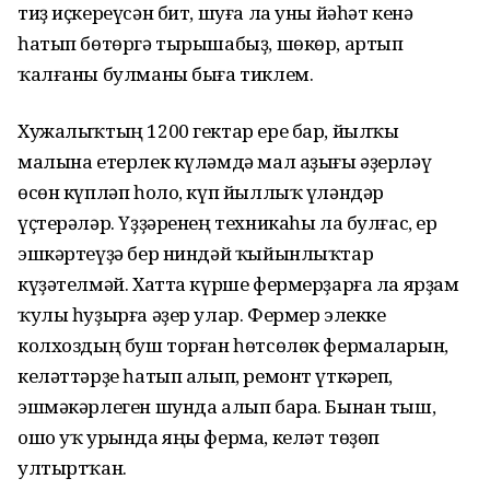
тиҙ иҫкереүсән бит, шуға ла уны йәһәт кенә
һатып бөтөргә тырышабыҙ, шөкөр, артып
ҡалғаны булманы быға тиклем.
Хужалыҡтың 1200 гектар ере бар, йылҡы
малына етерлек күләмдә мал аҙығы әҙерләү
өсөн күпләп һоло, күп йыллыҡ үләндәр
үҫтерәләр. Үҙҙәренең техникаһы ла булғас, ер
эшкәртеүҙә бер ниндәй ҡыйынлыҡтар
күҙәтелмәй. Хатта күрше фермерҙарға ла ярҙам
ҡулы һуҙырға әҙер улар. Фермер элекке
колхоздың буш торған һөтсөлөк фермаларын,
келәттәрҙе һатып алып, ремонт үткәреп,
эшмәкәрлеген шунда алып бара. Бынан тыш,
ошо уҡ урында яңы ферма, келәт төҙөп
ултыртҡан.