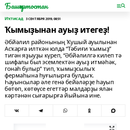
Башҡортостан
Иҡтисад
3 СЕНТЯБРЯ 2019, 08:51
Ҡымыҙынан ауыҙ итегеҙ!
Әбйәлил районының Ҡушый ауылынан
Асҡарға илткән юлда “Тәбиғи ҡымыҙ”
тигән яҙыуҙы күреп, “Әбйәлилгә килеп тә
шифалы был эсемлектән ауыҙ итмәһәк,
гонаһ булыр” тип, ҡымыҙсылыҡ
фермаһына һуғылырға булдыҡ.
Һауынсылар әле генә бейәләрҙе һауып
бөтөп, көтөүсе егеттәр малдарҙы ялан
кәртәнән сығарырға йыйына ине.