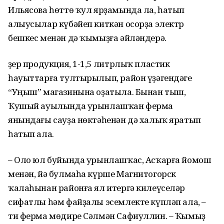
Ильясова һөттө ҡул ярҙамында ла, һатып
алыусылар күбәйеп киткән осорҙа электр
бешкес менән дә ҡымыҙға әйләндерә.
Әҙер продукция, 1-1,5 литрлыҡ пластик
һауыттарға тултырылып, район үҙәгендәге
“Уңыш” магазинына оҙатыла. Бынан тыш,
Ҡушый ауылында урынлашҡан ферма
янындағы сауҙа нөктәһенән дә халыҡ яратып
һатып ала.
– Оло юл буйында урынлашҡас, Ас­ҡарға йомош
менән, йә булмаһа күрше Магнитогорск
ҡалаһынан районға ял итергә килеүселәр
сифатлы һәм файҙалы эсемлекте күпләп ала, –
ти ферма мөдире Сәлмән Сафиуллин. – Ҡымыҙ