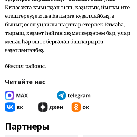
Киләсәктә ҡы­мыҙҙан тыш, ҡаҙылыҡ, йылҡы ите
етеш­тереүҙе юлға һалырға күҙаллайбыҙ, ә
бының өсөн уңайлы шарттар етерлек. Етмәһә,
тырыш, хеҙмәт һөйгән хеҙмәт­кәрҙәрем бар, улар
менән һәр эште бергәләп башҡарырға
ғәҙәтләнгәнбеҙ.
Әбйәлил районы.
Читайте нас
Партнеры