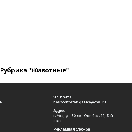
Рубрика "Животные"
Эл. почта
лы
bashkortostan.gazeta@mail.ru
Адрес
г. Уфа, ул. 50 лет Октября, 13, 5-й
этаж
Рекламная служба