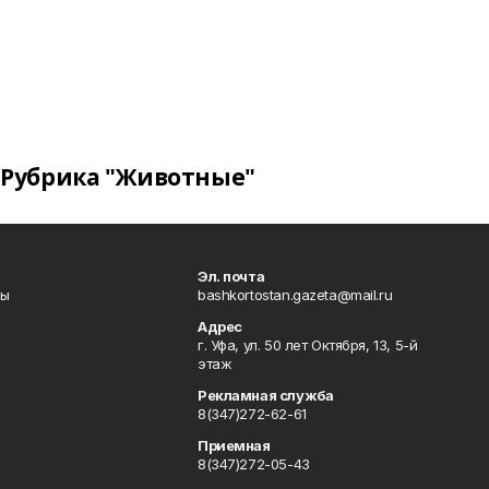
Рубрика "Животные"
Эл. почта
лы
bashkortostan.gazeta@mail.ru
Адрес
г. Уфа, ул. 50 лет Октября, 13, 5-й
этаж
Рекламная служба
8(347)272-62-61
Приемная
8(347)272-05-43