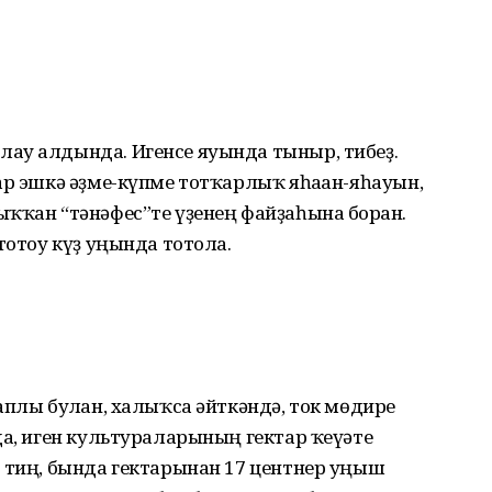
ау алдында. Игенсе яуында тыныр, тибеҙ.
ар эшкә әҙме-күпме тотҡарлыҡ яһа­ған-яһауын,
ҡҡан “тәнәфес”те үҙе­нең файҙаһына бор­ған.
тотоу күҙ уңында тотола.
плы бул­ған, халыҡса әйткәндә, ток мөдире
нда, иген культура­ларының гектар ҡеүәте
р тиң, бында гектарынан 17 центнер уңыш