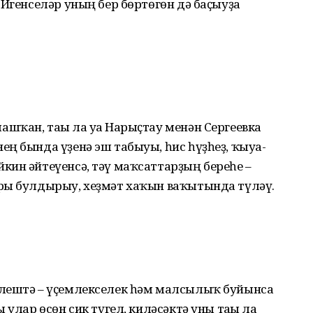
 Игенселәр уның бер бөртөгөн дә баҫыуҙа
ҡан, тағы ла уға Нарыҫтау ме­нән Сергеевка
ең бында үҙенә эш табыуы, һис һүҙһеҙ, ҡыуа­
ин әйте­үенсә, тәү маҡсаттарҙың береһе –
ры булдырыу, хеҙмәт хаҡын ваҡытында түләү.
әлештә – үҫемлекселек һәм мал­сылыҡ буйынса
 улар өсөн сик түгел, киләсәктә уны тағы ла