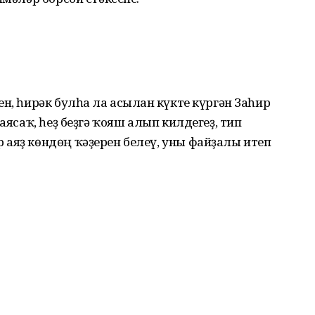
н, һирәк булһа ла асылған күкте күргән Заһир
­я­саҡ, һеҙ беҙгә ҡояш алып килдегеҙ, тип
аяҙ көндөң ҡәҙерен белеү, уны файҙалы итеп