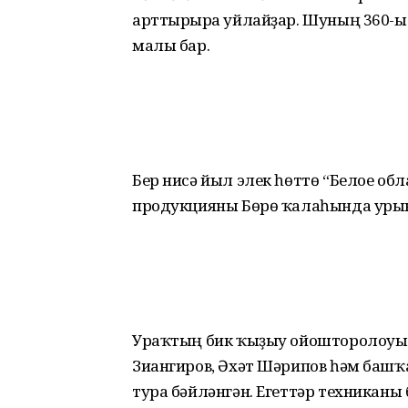
арттырырға уйлайҙар. Шуның 360-ы
малы бар.
Бер нисә йыл элек һөттө “Белое обл
продукцияны Бөрө ҡалаһында урын­
Ураҡтың бик ҡыҙыу ойошторолоуы И
Зиангиров, Әхәт Шәрипов һәм баш
тура бәйләнгән. Егеттәр техниканы