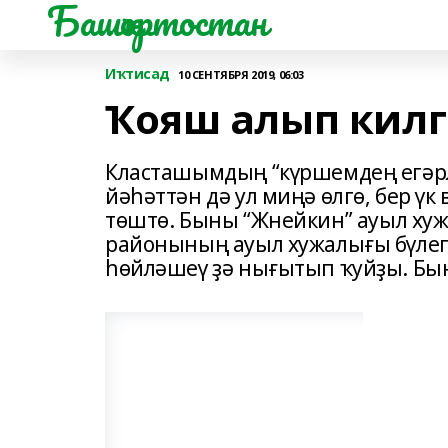
Башҡортостан
Иҡтисад
10 СЕНТЯБРЯ 2019, 06:03
Ҡояш алып кил
Класташымдың “күршемдең егәрл
йәһәттән дә ул миңә өлгө, бер үк 
төштө. Быны “Жнейкин” ауыл ху
районының ауыл хужалығы бүлег
һөйләшеү ҙә нығытып ҡуйҙы. Бын