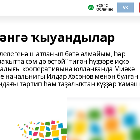
+25 °С
VK
Облачно
гәнгә ҡыуандылар
елегенә шатланып бөтә алмайым, һәр
ваҡытта сәм дә өҫтәй” тигән һүҙҙәре иҫкә
жалығы кооперативына юлланғанда Миәкә
е начальнигы Илдар Хәсәнов менән булған
дағы тәртип һәм таҙалыҡтан күҙҙәр ҡамаш