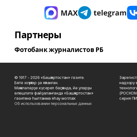
Партнеры
Фотобанк журналистов РБ
© 1917 - 2026 «Башҡортостан» гәзите.
Зарегист
Бөтә хоҡуҡтар ҙа яҡланған.
надзору 
Мәҡәләләрҙе күсереп баҫҡанда, йә уларҙы
технолог
өлөшләтә файҙаланғанда «Башҡортостан»
(РОСКОМ
гәзитенә һылтанма яһау мотлаҡ.
серия ПИ
Об использовании персональных данных