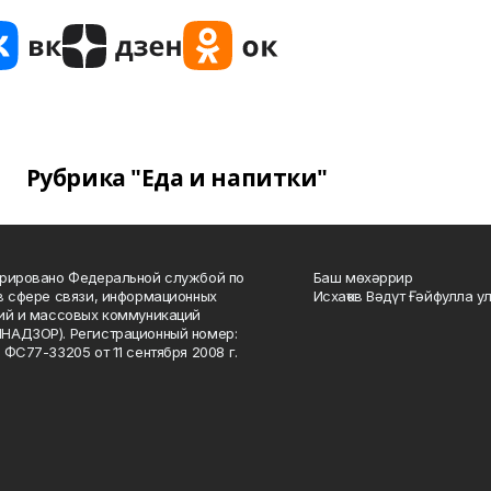
Рубрика "Еда и напитки"
рировано Федеральной службой по
Баш мөхәррир
в сфере связи, информационных
Исхаҡов Вәдүт Ғәйфулла у
ий и массовых коммуникаций
НАДЗОР). Регистрационный номер:
 ФС77-33205 от 11 сентября 2008 г.