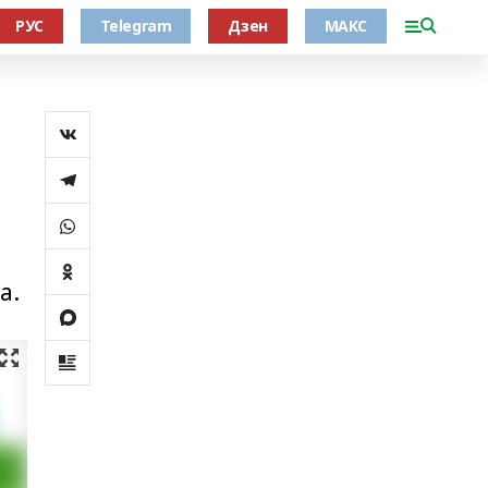
РУС
Telegram
Дзен
МАКС
а.