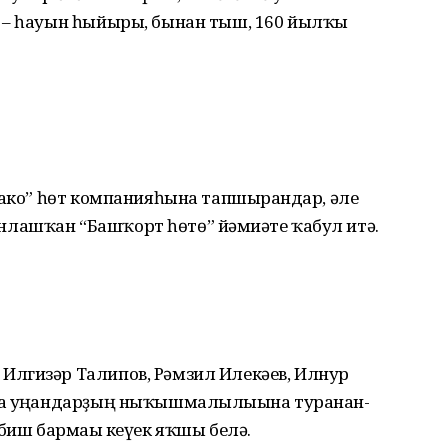
 – һауын һыйыры, бынан тыш, 160 йылҡы
ако” һөт ком­панияһына тапшыр­ғандар, әле
лашҡан “Башҡорт һөтө” йәмғиәте ҡабул итә.
лгизәр Талипов, Рәмзил Иле­кәев, Илнур
ҡа уңғандарҙың ныҡышма­лылығына туранан-
 биш бармағы кеүек яҡшы белә.