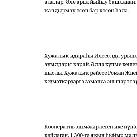
алалар. Әле арпа йыйыу башлан­ған.
ҡалдырмау өсөн бар көсөн һала.
Хужалыҡ идараһы Илсе­ғолда урынлаш
ауылдары ҡарай. Әллә күпме кеше­н
ныслы. Хужалыҡ рәйесе Роман Жнейк
хеҙмәткәрҙәргә заманса эш шартта
Кооператив эшмәкәр­леген ике йүн
көйләгән. 1 300-гә яҡын һыйыр малы