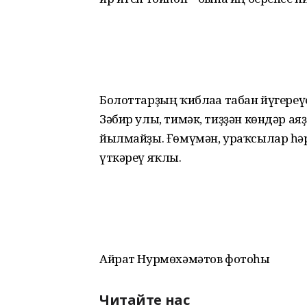
Болоттарҙың ҡиблаға табан йүгереүе
Зәбир улы, тимәк, тиҙҙән көндәр аяҙа
йылмайҙы. Ғөмүмән, ураҡсылар һәр 
үткәреү яҡлы.
Айрат Нурмөхәмәтов фотоһы
Читайте нас