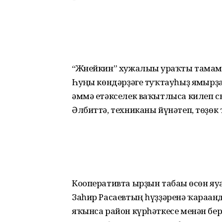
“Жнейкин” хужалығы ураҡты тамамл
Һуңғы көндәрҙәге туҡтауһыҙ ямғырҙ
әммә етәк­селек ваҡытлыса килеп сы
Әлбиттә, техниканы йүнәтеп, төҙөк 
Кооперативта ырҙын табағы өсөн яуа
Заһир Ра­саев­тың һүҙҙәренә ҡара­ға
яҡынса ра­йон күрһәткесе менән бе