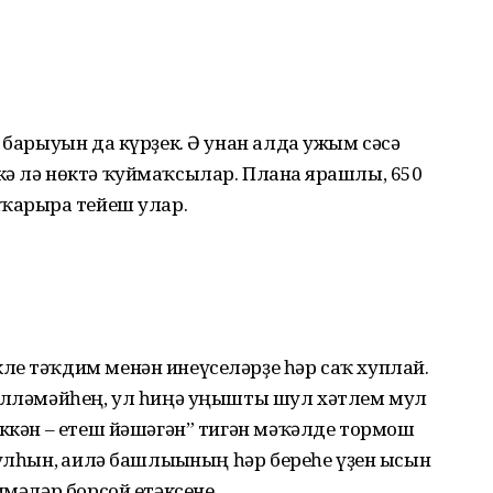
ы барыуын да күрҙек. Ә унан алда ужым сәсә
кә лә нөктә ҡуймаҡсылар. Планға ярашлы, 650
ҡарырға тейеш улар.
е тәҡдим менән инеүсе­ләрҙе һәр саҡ хуплай.
йәлләмәйһең, ул һиңә уңышты шул хәтлем мул
үккән – етеш йәшәгән” тигән мәҡәлде тормош
улһын, ғаилә башлығының һәр береһе үҙен ысын
имәләр борсой етәксене.