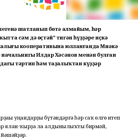
легенә шатланып бөтә алмайым, һәр
ваҡытта сәм дә өҫтәй” тигән һүҙҙәре иҫкә
жалығы кооперативына юлланғанда Миәкә
 начальнигы Илдар Хәсәнов менән булған
дағы тәртип һәм таҙалыҡтан күҙҙәр
ҙағы уң­ған­дарҙы бүтәндәргә һәр саҡ өлгө итеп
лар ялан-ҡырҙа ла алдынғылыҡты бирмәй,
 йәшәйҙәр.