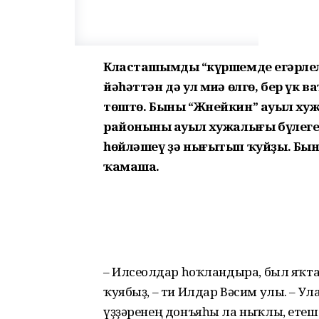
Класташымдың “күршемдең егәрле
йәһәттән дә ул миңә өлгө, бер үк 
төштө. Быны “Жнейкин” ауыл ху
районының ауыл хужалығы бүлеге
һөйләшеү ҙә нығытып ҡуйҙы. Бын
ҡамаша.
– Илсеғолдар һоҡлан­дыра, был яҡтар
ҡуябыҙ, – ти Илдар Вәсим улы. – У
үҙҙәренең донъяһы ла ныҡлы, етеш