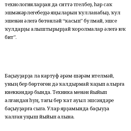
технология­ларҙан да ситтә түгелбеҙ, һәр саҡ
эшмәкәрлегебеҙҙә яңыларын ҡул­ланабыҙ, ҡул
эшенән әлегә бөтөнләй “ҡасып” булмай, эшсе
ҡулдарҙы алыштырырҙай ҡоролмалар әлегә юҡ
бит”.
Баҫыуҙарҙа ла картуф әрәм-шәрәм ител­мәй,
уның бер бөртөгөн дә ҡалдырмай ҡаҙып алырға
күнеккәндәр бында. Техника менән йыйып
алғандан һуң, тағы бер ҡат ауыл эшсәндәре
баҫыуҙарға сыға. Улар ярҙамында баҫыуҙа
ҡалған уңыш йыйып алына.