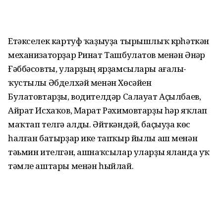
Етәкселек картуф ҡаҙыуҙа тырышлыҡ күр­һәткән
механизаторҙар Ринат Ташбулатов менән Әнүәр
Ғәббәсовты, уларҙың ярҙамсы­лары ағалы-
ҡустылы Әбделхәй менән Хөсәйен
Булатовтарҙы, водителдәр Салауат Аҫылбаев,
Айрат Исхаҡов, Марат Рәхимовтарҙы һәр яҡлап
маҡтап телгә алды. Әйткәндәй, баҫыуҙа көс
һалған батырҙар ике тапҡыр йылы аш менән
тәьмин ителгән, ашнаҡсылар уларҙы яланда уҡ
тәмле аштары менән һыйлай.