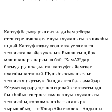
Картуф баҫыуҙарын сит илдә һәм үҙебеҙҙә
етештерелгән ҡеүәтле ауыл хужалығы техникаһы
иңләй. Картуф ҡаҙыу өсөн махсус заманса
техникаға ла эйә хужалыҡ. Бынан тыш, йөк
машиналары паркы ла бай, “КамАЗ”дар
баҫыуҙарҙан ҡаҙылған картуфты йәмғиәт
ихатаһына ташый. Шуныһы ҡыуа­ныс­лы:
техника яңыртыуға бында аҡса йәл­ләмәйҙәр.
“Хеҙмәткәрҙәрҙең эшен еңеләйтеү маҡсатында
йыл һайын тиерлек заманса ауыл хужалығы
техникаһы, ҡоролмалар һатып алырға
тырышабыҙ, – ти Юнир Айытҡолов. – Алдынғы