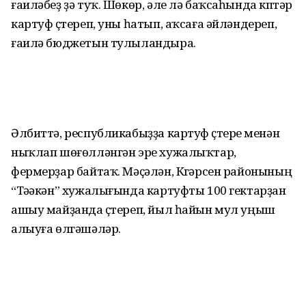
ғаиләбеҙ ҙә туҡ. Шөкөр, әле лә баҡсаһында күптәр
картуф үҫтереп, уны һатып, аҡсаға әйләндереп,
ғаилә бюджетын тулыландыра.
Әлбиттә, республикабыҙҙа картуф үҫтереү менән
ныҡлап шөғөлләнгән эре хужалыҡтар,
фермерҙар байтаҡ. Мәҫәлән, Күгәрсен районының
“Тәүәкән” хужалығында картуфты 100 гектарҙан
ашыу майҙанда үҫтереп, йыл һайын мул уңыш
алыуға өлгәшәләр.