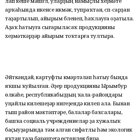
лап кеше мәшғүл, уларҙың намыҫлы хеҙмәте
арҡаһында икенсе икмәк, тупраҡтан, сүп-сарҙан
таҙартылып, айырым бүленеп, һаҡлауға оҙатыла.
Аҙаҡ һатыуға сығарыласаҡ продукцияны
хеҙмәткәрҙәр айырым тоҡтарға тултыра.
Әйткәндәй, картуфты күмәртәләп һатыу бында
яҡшы ҡуйылған. Әҙер продукцияны Ырымбур
өлкәһе, республикабыҙҙың ҡала-райондары
уңайлы килешеүҙәр нигеҙендә килеп ала. Бынан
тыш район мәктәптәре, балалар баҡсалары,
башҡа социаль учреждениелар ҙа хужалыҡ
баҫыуҙарында тәм алған сифатлы һәм экологик
яҡтан таҙа бәрәңгегә өҫтөнлөк бирә.