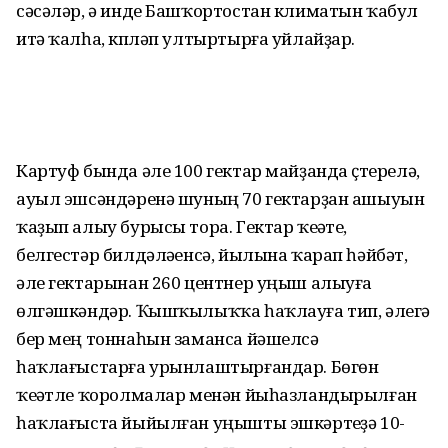
сәсәләр, ә инде Башҡортостан климатын ҡабул
итә ҡалһа, күпләп ултыртырға уйлайҙар.
Картуф бында әле 100 гектар майҙанда үҫтерелә,
ауыл эшсәндәренә шуның 70 гектарҙан ашыуын
ҡаҙып алыу бурысы тора. Гектар ҡеүәте,
белгестәр билдәләүенсә, йылына ҡарап һәйбәт,
әле гектарынан 260 центнер уңыш алыуға
өлгәшкәндәр. Ҡышҡылыҡҡа һаҡлауға тип, әлегә
бер мең тоннаһын заманса йәшелсә
һаҡлағыстарға урынлаштырғандар. Бөгөн
ҡеүәтле ҡоролмалар менән йыһазланды­рылған
һаҡлағыста йыйылған уңышты эшкәр­теүҙә 10-