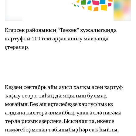
Күгәрсен районының “Тәүәкән” хужалығында
картуфты 100 гектарҙан ашыу майҙанда
үҫтерәләр.
Көҙҙөң сентябрь айы ауыл халҡы өсөн картуф
ҡаҙыу осоро, тиһәң дә, яңылыш булмаҫ,
моғайын. Беҙ аш өҫтәлебеҙҙе картуфһыҙ күҙ
алдына килтерә алмайбыҙ, унан әллә нисәмә
төрлө ризыҡ әҙерләнә. Ысынлап та, икенсе
икмәгебеҙ менән табыныбыҙ һәр саҡ һыйлы,