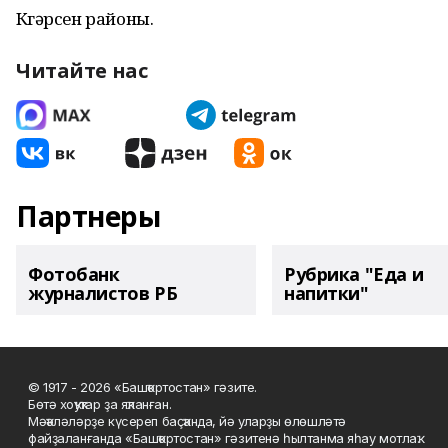
Күгәрсен районы.
Читайте нас
Партнеры
Фотобанк
Рубрика "Еда и
журналистов РБ
напитки"
© 1917 - 2026 «Башҡортостан» гәзите.
Бөтә хоҡуҡтар ҙа яҡланған.
Мәҡәләләрҙе күсереп баҫҡанда, йә уларҙы өлөшләтә
файҙаланғанда «Башҡортостан» гәзитенә һылтанма яһау мотлаҡ.