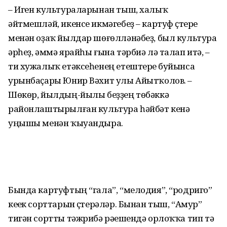
– Иген культураларынан тыш, халыҡ
әйтмешләй, икенсе икмәгебеҙ – картуф үҫтереү
менән оҙаҡ йылдар шөғөлләнәбеҙ, был культура
әрһеҙ, әммә ярайһы ғына тәрбиә лә талап итә, –
ти хужалыҡ етәксеһенең етештереү буйынса
урынбаҫары Юнир Вәхит улы Айытҡолов. –
Шөкөр, йылдың-йылы беҙҙең төбәккә
районлаштырылған культура һәйбәт кенә
уңышы менән ҡыуандыра.
Бында картуфтың “гала”, “мелодия”, “родриго”
кеүек сорттарын үҫтерәләр. Бынан тыш, “Амур”
тигән сортты тәжрибә рәүешендә орлоҡҡа тип тә