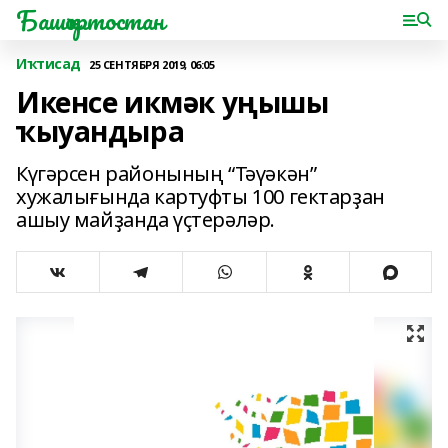
Башҡортостан
Иҡтисад
25 СЕНТЯБРЯ 2019, 06:05
Икенсе икмәк уңышы
ҡыуандыра
Күгәрсен районының “Тәүәкән”
хужалығында картуфты 100 гектарҙан
ашыу майҙанда үҫтерәләр.