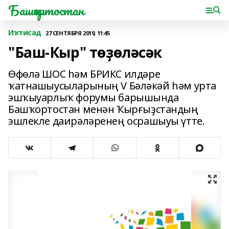
Башҡортостан
Иҡтисад
27 СЕНТЯБРЯ 2019, 11:45
"Баш-Кыр" төҙөләсәк
Өфөлә ШОС һәм БРИКС илдәре
ҡатнашыусыларының V Бәләкәй һәм урта
эшҡыуарлыҡ форумы барышында
Башҡортостан менән Ҡырғыҙстандың
эшлекле даирәләренең осрашыуы үтте.