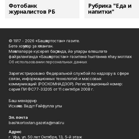
Фотобанк
Рубрика "Еда и
журналистов РБ
напитки"
© 1917 - 2026 «Башҡортостан» гәзите.
Бөтә хоҡуҡтар ҙа яҡланған.
Мәҡәләләрҙе күсереп баҫҡанда, йә уларҙы өлөшләтә
файҙаланғанда «Башҡортостан» гәзитенә һылтанма яһау мотлаҡ.
Об использовании персональных данных
Зарегистрировано Федеральной службой по надзору в сфере
связи, информационных технологий и массовых
коммуникаций (РОСКОМНАДЗОР). Регистрационный номер:
серия ПИ ФС77-33205 от 11 сентября 2008 г.
Баш мөхәррир
Исхаҡов Вәдүт Ғәйфулла улы
Эл. почта
bashkortostan.gazeta@mail.ru
Адрес
г. Уфа, ул. 50 лет Октября, 13, 5-й этаж