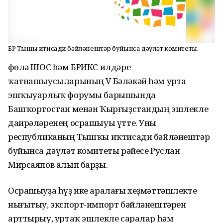
БР Тышҡы иҡтисади бәйләнештәр буйынса дәүләт комитеты.
Өфөлә ШОС һәм БРИКС илдәре
ҡатнашыусыларының V Бәләкәй һәм урта
эшҡыуарлыҡ форумы барышында
Башҡортостан менән Ҡырғыҙстандың эшлекле
даирәләренең осрашыуы үтте. Уны
республиканың Тышҡы иҡтисади бәйләнештәр
буйынса дәүләт комитеты рәйесе Руслан
Мирсаяпов алып барҙы.
Осрашыуҙа һүҙ ике аралағы хеҙмәттәшлекте
нығытыу, экспорт-импорт бәйләнештәрен
арттырыу, уртаҡ эшлекле саралар һәм