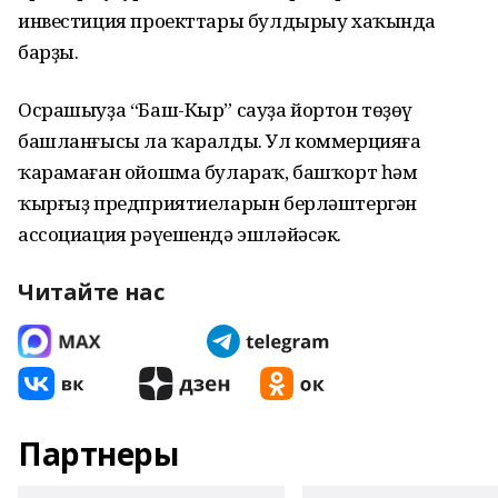
инвестиция проекттары булдырыу хаҡында
барҙы.
Осрашыуҙа “Баш-Кыр” сауҙа йортон төҙөү
башланғысы ла ҡаралды. Ул коммерцияға
ҡарамаған ойошма булараҡ, башҡорт һәм
ҡырғыҙ предприятиеларын берләштергән
ассоциация рәүешендә эшләйәсәк.
Читайте нас
Партнеры