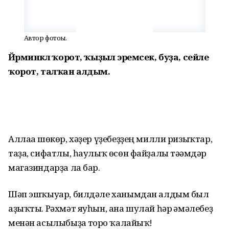
Автор фотоһы.
Йәрминкәлә ҡорот, ҡыҙыл эремсек, буҙа, сейәле
ҡорот, талҡан алдым.
Аллаға шөкөр, хәҙер үҙебеҙҙең милли ризыҡтар,
таҙа, сифатлы, һаулыҡ өсөн файҙалы тәғәмдәр
магазиндарҙа ла бар.
Шәп эшҡыуар, билдәле ханымдан алдым был
аҙыҡты. Рәхмәт яуһын, ана шулай һәр ғәмәлебеҙ
менән асылыбыҙға тоғро ҡалайыҡ!