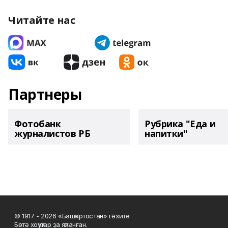
Читайте нас
Партнеры
Фотобанк
Рубрика "Еда и
журналистов РБ
напитки"
© 1917 - 2026 «Башҡортостан» гәзите.
Бөтә хоҡуҡтар ҙа яҡланған.