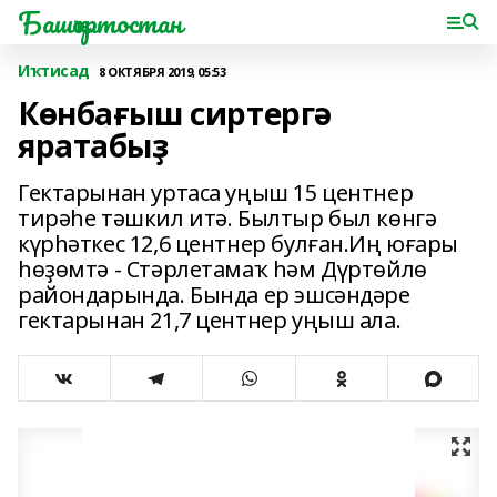
Башҡортостан
Иҡтисад
8 ОКТЯБРЯ 2019, 05:53
Көнбағыш сиртергә
яратабыҙ
Гектарынан уртаса уңыш 15 центнер
тирәһе тәшкил итә. Былтыр был көнгә
күрһәткес 12,6 центнер булған.Иң юғары
һөҙөмтә - Стәрлетамаҡ һәм Дүртөйлө
райондарында. Бында ер эшсәндәре
гектарынан 21,7 центнер уңыш ала.