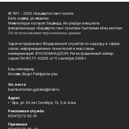
© 1917 - 2026 «Башҡортостан» гәзите.
Бөтә хоҡуҡтар ҙа яҡланған.
Мәҡәләләрҙе күсереп баҫҡанда, йә уларҙы өлөшләтә
файҙаланғанда «Башҡортостан» гәзитенә һылтанма яһау мотлаҡ.
Об использовании персональных данных
Зарегистрировано Федеральной службой по надзору в сфере
связи, информационных технологий и массовых
коммуникаций (РОСКОМНАДЗОР). Регистрационный номер:
серия ПИ ФС77-33205 от 11 сентября 2008 г.
Баш мөхәррир
Исхаҡов Вәдүт Ғәйфулла улы
Эл. почта
bashkortostan.gazeta@mail.ru
Адрес
г. Уфа, ул. 50 лет Октября, 13, 5-й этаж
Рекламная служба
8(347)272-62-61
Приемная
8(347)272-05-43