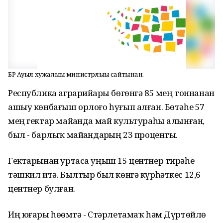
БР Ауыл хужалығы министрлығы сайтынан.
Республика аграрийҙары бөгөнгә 85 мең тоннанан
ашыу көнбағыш орлоғо һуғып алған. Бөтәһе 57
мең гектар майҙанда май культураһы алынған,
был - барлыҡ майҙандарҙың 23 проценты.
Гектарынан уртаса уңыш 15 центнер тирәһе
тәшкил итә. Былтыр был көнгә күрһәткес 12,6
центнер булған.
Иң юғары һөҙөмтә - Стәрлетамаҡ һәм Дүртөйлө