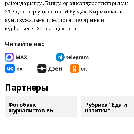
райондарында. Бында ер эшсәндәре гектарынан
21,7 центнер уңыш ала. Ә Бүздәк, Ҡырмыҫҡалы
ауыл хужалығы предприятиеларының
күрһәткесе - 20-шәр центнер.
Читайте нас
Партнеры
Фотобанк
Рубрика "Еда и
журналистов РБ
напитки"