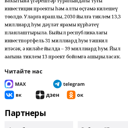
ваҡытына үҙгәрештәр тураһындағы туғыҙ
инвестиция проекты һәм алты өҫтәмә килешеү
төҙөлдө. Уларға ярашлы, 2030 йылға тиклем 13,3
миллиард һум дәүләт ярҙамы күрһәтеү
планлаштырыла. Быйыл республикалағы
инвестпортфель 31 миллиард һум тәшкил
итәсәк, ә киләһе йылда – 39 миллиард һум. Йыл
аҙағына тиклем 13 проект бойомға ашырыласаҡ.
Читайте нас
Партнеры