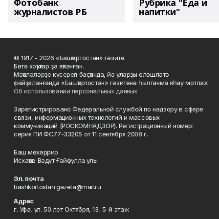
Фотобанк
Рубрика "Еда и
журналистов РБ
напитки"
© 1917 - 2026 «Башҡортостан» гәзите.
Бөтә хоҡуҡтар ҙа яҡланған.
Мәҡәләләрҙе күсереп баҫҡанда, йә уларҙы өлөшләтә
файҙаланғанда «Башҡортостан» гәзитенә һылтанма яһау мотлаҡ.
Об использовании персональных данных
Зарегистрировано Федеральной службой по надзору в сфере
связи, информационных технологий и массовых
коммуникаций (РОСКОМНАДЗОР). Регистрационный номер:
серия ПИ ФС77-33205 от 11 сентября 2008 г.
Баш мөхәррир
Исхаҡов Вәдүт Ғәйфулла улы
Эл. почта
bashkortostan.gazeta@mail.ru
Адрес
г. Уфа, ул. 50 лет Октября, 13, 5-й этаж