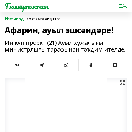
Башҡортостан
Иҡтисад
9 ОКТЯБРЯ 2019, 13:08
Афарин, ауыл эшсәндәре!
Иң күп проект (21) Ауыл хужалығы
министрлығы тарафынан тәҡдим ителде.