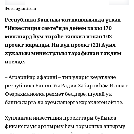
Фото: agrarii.com
Республика Башлығы ҡатнашлығында үткән
"Инвестиция сәғәте"ндә дөйөм хаҡы 170
миллиард һум тирәһе тәшкил иткән 103
проект ҡаралды. Иң күп проект (21) Ауыл
хужалығы министрлығы тарафынан тәҡдим
ителде.
– Аграрийҙар афарин! – тип уларҙы ҡеүәтләне
республика Башлығы Радий Хәбиров һәм Илшат
Фәзрахмановҡа рәхмәт белдерҙе, шулай уҡ
башҡаларға ла әүҙемләшергә кәрәклеген әйтте.
Хупланған инвестиция проекттары буйынса
финанслауҙы арттырыу һәм тормошҡа ашырыу