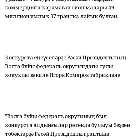
коммерцияға ҡарамаған ойошмалары 49
миллион һумлыҡ 37 грантҡа лайыҡ булған.
Конкурста еңеүселәрҙе Рәсәй Президентының
Волга буйы федераль округындағы тулы
хоҡуҡлы вәкиле Игорь Комаров тәбрикләне.
"Волга буйы федераль округының был
конкурста алдынғылар рәтендә булыуы беҙҙең
төбәктәрҙә Рәсәй Президенты грантына