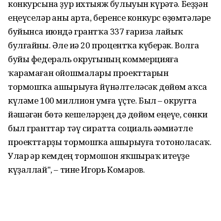
конкурсына ҙур ихтыяж булыуын күрһәтә. Беҙҙән
еңеүселәр һаны арта, беренсе конкурс һөҙөмтәләре
буйынса июндә грантҡа 337 ғариза лайыҡ
булғайны. Әле иһә 20 процентҡа күберәк. Волга
буйы федераль округының коммерцияға
ҡарамаған ойошмалары проекттарын
тормошҡа ашырыуға йүнәлтеләсәк дөйөм аҡса
күләме 100 миллион һумға үҫте. Был – округта
йәшәгән бөтә кешеләрҙең дә дөйөм еңеүе, сөнки
был гранттар тәү сиратта социаль әһәмиәтле
проекттарҙы тормошҡа ашырыуға тотоноласаҡ.
Улар һәр кемдең тормошон яҡшыраҡ итеүҙе
күҙаллай", – тине Игорь Комаров.