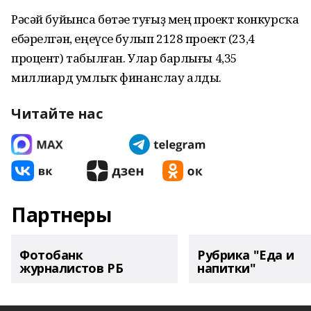
Рәсәй буйынса бөтәһе туғыҙ мең проект конкурсҡа
ебәрелгән, еңеүсе булып 2128 проект (23,4
процент) табылған. Улар барлығы 4,35
миллиард һумлыҡ финанслау алды.
Читайте нас
Партнеры
Фотобанк
Рубрика "Еда и
журналистов РБ
напитки"