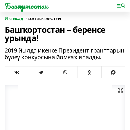
Башҡортостан
Иҡтисад
16 ОКТЯБРЯ 2019, 17:19
Башҡортостан – беренсе
урында!
2019 йылда икенсе Президент гранттарын
бүлеү конкурсына йомғаҡ яһалды.