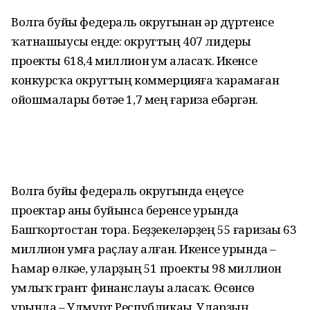
Волга буйы федераль округынан һәр дүртенсе
ҡатнашыусы еңде: округтың 407 лидеры
проекты 618,4 миллион һум аласаҡ. Икенсе
конкурсҡа округтың коммерцияға ҡарамаған
ойошмалары бөтәһе 1,7 мең ғариза ебәргән.
Волга буйы федераль округында еңеүсе
проектар һаны буйынса беренсе урында
Башҡортостан тора. Беҙҙекеләрҙең 55 ғаризаһы 63
миллион һумға раҫлау алған. Икенсе урында –
Һамар өлкәһе, уларҙың 51 проекты 98 миллион
һумлыҡ грант финанслауы аласаҡ. Өсөнсө
урында – Удмурт Республикаһы. Уларҙың