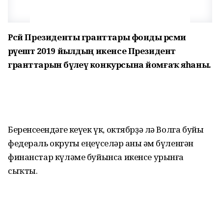
Рәсәй Президенты гранттары фонды рәсми
рәүештә 2019 йылдың икенсе Президент
гранттарын бүлеү конкурсына йомғаҡ яһаны.
Беренсеһендәге кеүек үк, октябрҙә лә Волга буйы
федераль округы еңеүселәр һаны һәм бүленгән
финанстар күләме буйынса икенсе урынға
сыҡты.