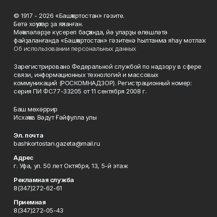
© 1917 - 2026 «Башҡортостан» гәзите.
Бөтә хоҡуҡтар ҙа яҡланған.
Мәҡәләләрҙе күсереп баҫҡанда, йә уларҙы өлөшләтә
файҙаланғанда «Башҡортостан» гәзитенә һылтанма яһау мотлаҡ.
Об использовании персональных данных
Зарегистрировано Федеральной службой по надзору в сфере
связи, информационных технологий и массовых
коммуникаций (РОСКОМНАДЗОР). Регистрационный номер:
серия ПИ ФС77-33205 от 11 сентября 2008 г.
Баш мөхәррир
Исхаҡов Вәдүт Ғәйфулла улы
Эл. почта
bashkortostan.gazeta@mail.ru
Адрес
г. Уфа, ул. 50 лет Октября, 13, 5-й этаж
Рекламная служба
8(347)272-62-61
Приемная
8(347)272-05-43