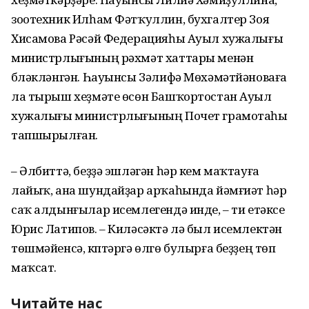
зоотехник Илһам Фәтҡуллин, бухгалтер Зоя
Хисамова Рәсәй Федерацияһы Ауыл хужалығы
министрлығының рәхмәт хаттары менән
бүләкләнгән. Һауын­сы Зәлифә Мөхәмәтйәноваға
ла тырыш хеҙмәте өсөн Башҡортостан Ауыл
хужалығы министр­лығының Почет грамотаһы
тапшырылған.
– Әлбиттә, беҙҙә эшләгән һәр кем маҡтауға
лайыҡ, ана шундайҙар арҡаһында йәмғиәт һәр
саҡ алдынғылар исемлегендә инде, – ти етәксе
Юрис Латипов. – Киләсәктә лә был исемлектән
төшмәйенсә, күптәргә өлгө булырға беҙҙең төп
маҡсат.
Читайте нас