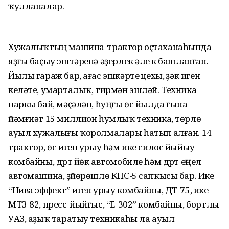
ҡулланалар.
Хужалыҡтың машина-трактор оҫтаханаһында
яҙғы баҫыу эштә­ренә әҙерлек әле үк башланған.
Йылы гараж бар, ағас эшкәртеү цехы, үҙәк иген
келәте, умарталыҡ, тирмән эшләй. Техника
паркы бай, мәҫәлән, һуңғы өс йылда ғына
йәмғиәт 15 миллион һумлыҡ техника, төрлө
ауыл хужалығы ҡоролмалары һатып алған. 14
трактор, өс иген урыу һәм ике силос йыйыу
комбайны, дүрт йөк автомобиле һәм дүрт еңел
автомашина, үҙйөрөшлө КПС-5 сапҡысы бар. Ике
“Нива эффект” иген урыу комбайны, ДТ-75, ике
МТЗ-82, пресс-йыйғыс, “Е-302” комбайны, бортлы
УАЗ, аҙыҡ таратыу техникаһы ла ауыл