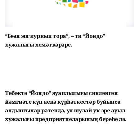
“Беҙҙән эш ҡурҡып тора”, – ти “Йондоҙ”
хужалығы хеҙмәткәрҙәре.
Төбәктә “Йондоҙ” яуаплылығы сикләнгән
йәмғиәте күп кенә күрһәткестәр буйынса
алдынғылар рәтендә, ул шулай уҡ эре ауыл
хужалығы предприятиеларының береһе лә.