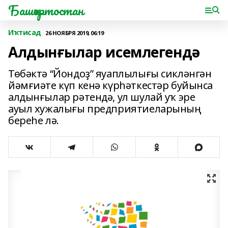
Башҡортостан
Иҡтисад
26 НОЯБРЯ 2019, 06:19
Алдынғылар исемлегендә
Төбәктә “Йондоҙ” яуаплылығы сикләнгән
йәмғиәте күп кенә күрһәткестәр буйынса
алдынғылар рәтендә, ул шулай уҡ эре
ауыл хужалығы предприятиеларының
береһе лә.