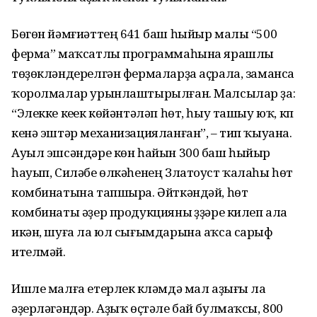
Бөгөн йәмғиәттең 641 баш һыйыр малы “500
ферма” маҡсатлы про­грам­маһына ярашлы
төҙөклән­дерелгән фермаларҙа аҫрала, заманса
ҡоролмалар урынлаш­тырыл­ған. Малсылар ҙа:
“Элекке кеүек көйәнтәләп һөт, һыу ташыу юҡ, күп
кенә эштәр механизацияланған”, – тип ҡыуана.
Ауыл эшсәндәре көн һайын 300 баш һыйыр
һауып, Силәбе өлкәһенең Златоуст ҡалаһы һөт
комбинатына тапшыра. Әйткәндәй, һөт
комбинаты әҙер продукцияны үҙҙәре килеп ала
икән, шуға ла юл сығымдарына аҡса сарыф
ителмәй.
Ишле малға етерлек күләмдә мал аҙығы ла
әҙерләгәндәр. Аҙыҡ өҫтәле бай булмаҡсы, 800