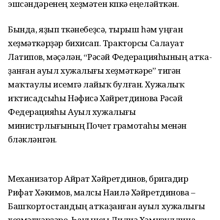
эшсәндәренең хеҙмәтен күпкә еңеләйткән.
Бында, яҙып үткәнебеҙсә, тырыш һәм уңған
хеҙмәткәрҙәр бихисап. Тракторсы Салауат
Латипов, мәҫә­лән, “Рәсәй Федерацияһының атҡа­
ҙанған ауыл хужалығы хеҙмәткәре” тигән
маҡтаулы исемгә лайыҡ булған. Хужалыҡ
иҡтисадсыһы Нәфи­сә Хәйретдинова Рәсәй
Федерацияһы Ауыл хужалығы
министрлығының Почет грамотаһы менән
бүләкләнгән.
Механизатор Айрат Хәйретдинов, бригадир
Рифат Хәкимов, малсы Наилә Хәйрет­динова –
Башҡорт­остандың атҡаҙанған ауыл хужа­лы­ғы
хеҙмәткәрҙәре. Һауынсы Лилиә Хәмиҙуллина,