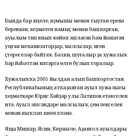
Бында бар күңеле, яҙмышы ме­нән тыуған еренә
береккән, хеҙмәтен намыҫ менән башҡарған,
ауылым тип янып-көйөп эшләгән һәм йәшә­гән
уңған механизаторҙар, малсылар, иген
үҫтереүселәр байтаҡ. Бәл­ки, шуғалыр ҙа хужалыҡ
һәр йә­һәт­тән күптәргә өлгө булып торалыр.
Хужалыҡҡа 2005 йылдан алып Башҡортостан
Республикаһының ат­ҡаҙанған ауыл хужалығы
хеҙмәт­кәре Юрис Хәйҙәр улы Латипов етәкселек
итә. Ауыл эшсәндәре малсылыҡ, үҫемлекселек
менән ныҡлап шөғөлләнә.
Яңы Мишәр, Ясин, Көршәле, Аҙанғол ауылдары