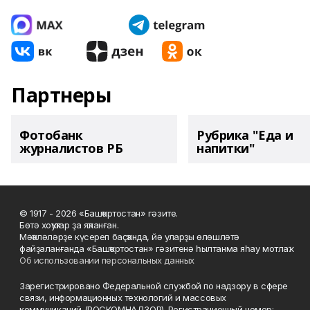
Партнеры
Фотобанк
Рубрика "Еда и
журналистов РБ
напитки"
© 1917 - 2026 «Башҡортостан» гәзите.
Бөтә хоҡуҡтар ҙа яҡланған.
Мәҡәләләрҙе күсереп баҫҡанда, йә уларҙы өлөшләтә
файҙаланғанда «Башҡортостан» гәзитенә һылтанма яһау мотлаҡ.
Об использовании персональных данных
Зарегистрировано Федеральной службой по надзору в сфере
связи, информационных технологий и массовых
коммуникаций (РОСКОМНАДЗОР). Регистрационный номер: