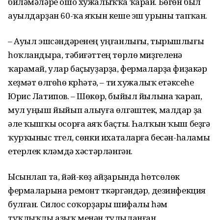
биләмәләре ошо хужалыҡҡа ҡарай. Бөгөн был
ауылдарҙан 60-ҡа яҡын кеше эш урыны тапҡан.
– Ауыл эшсәндәренең уңғанлығы, тырышлығы
һоҡландыра, тәбиғәттең төрлө миҙгеленә
ҡарамай, улар баҫыуҙарҙа, фермаларҙа фиҙакәр
хеҙмәт өлгөһө күрһәтә, – ти хужалыҡ етәксеһе
Юрис Латипов. – Шөкөр, быйыл йылына ҡарап,
мул уңыш йыйып алыуға өлгәштек, малдар ҙа
әле ҡышҡы осорға аяҡ баҫты. Һалҡын ҡыш беҙгә
ҡурҡыныс түгел, сөнки ихаталарға бесән-һаламы
етерлек күләмдә хәстәрләнгән.
Ысынлап та, йәй-көҙ айҙарында һөтсөлөк
фермаларына ремонт үткәргәндәр, дезинфекция
булған. Силос соҡорҙары шифалы һәм
туҡлыҡлы аҙыҡ менән тулыланған.