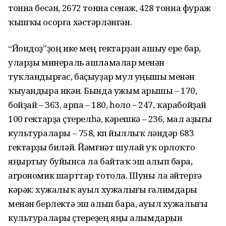
тонна бесән, 2672 тонна сенаж, 428 тонна фураж
ҡышҡы осорға хәстәрләнгән.
“Йондоҙ”ҙоң ике мең гектарҙан ашыу ере бар,
уларҙы минераль ашламалар менән
туҡландырғас, баҫыуҙар мул уңышы менән
ҡыуандыра икән. Бында ужым арышы – 170,
бойҙай – 363, арпа – 180, һоло – 247, ҡарабойҙай
100 гектарҙа үҫтерелһә, кәрешкә – 236, мал аҙығы
культуралары – 758, күп йыллыҡ үләндәр 683
гектарҙы биләй. Йәмғиәт шулай уҡ орлоҡто
яңыртыу буйынса ла байтаҡ эш алып бара,
агрономик шарттар тотола. Шуны ла әйтергә
кәрәк: хужалыҡ ауыл хужалығы ғалимдары
менән берлектә эш алып бара, ауыл хужалығы
культуралары үҫтереүҙең яңы алымдарын