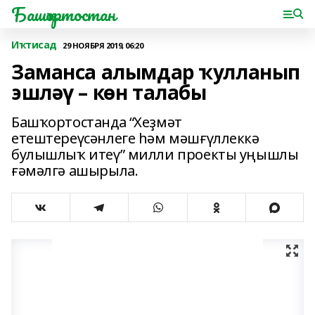
Башҡортостан
Иҡтисад
29 НОЯБРЯ 2019, 06:20
Заманса алымдар ҡулланып
эшләү – көн талабы
Башҡортостанда “Хеҙмәт
етештереүсәнлеге һәм мәшғүллеккә
булышлыҡ итеү” милли проекты уңышлы
ғәмәлгә ашырыла.