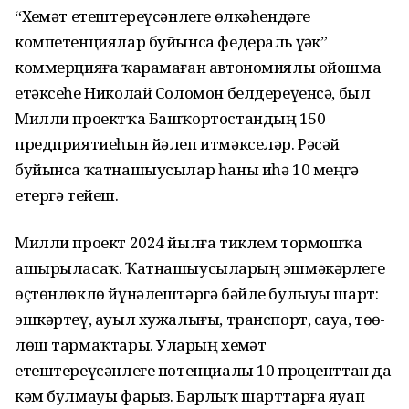
“Хеҙмәт етештереүсәнлеге өлкәһендәге
компетенциялар буйынса федераль үҙәк”
коммер­цияға ҡарамаған автономиялы ойошма
етәксеһе Николай Соломон белдереүенсә, был
Милли проектҡа Башҡортостандың 150
предприятиеһын йәлеп итмәксе­ләр. Рәсәй
буйынса ҡатнашыу­сылар һаны иһә 10 меңгә
етергә тейеш.
Милли проект 2024 йылға тиклем тормошҡа
ашырыласаҡ. Ҡатнашыусыларҙың эшмәкәрлеге
өҫтөнлөклө йүнәлештәргә бәйле булыуы шарт:
эшкәртеү, ауыл ху­жалығы, транспорт, сауҙа, төҙө­
лөш тармаҡтары. Уларҙың хеҙмәт
етештереүсәнлеге потенциалы 10 проценттан да
кәм булмауы фарыз. Барлыҡ шарттарға яуап