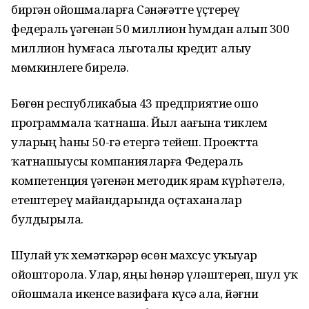
биргән ойошмаларға Сәнәғәтте үҫтереү
федераль үҙәгенән 50 миллион һумдан алып 300
миллион һумғаса льготалы кредит алыу
мөмкинлеге бирелә.
Бөгөн республикабыҙҙа 43 предприятие ошо
программала ҡатнаша. Йыл аҙағына тиклем
уларҙың һаны 50-гә етергә тейеш. Проектта
ҡатнашыусы компания­ларға Федераль
компетенция үҙәгенән методик ярҙам күрһәтелә,
етештереү майҙандарында оҫтаханалар
булдырыла.
Шулай уҡ хеҙмәткәрҙәр өсөн махсус уҡыуҙар
ойошторола. Улар, яңы һөнәр үҙләштереп, шул уҡ
ойошмала икенсе вазифаға күсә ала, йәғни