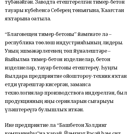
түбәнәйгән. Заводта етештерелгән тимер-бетон
тауары күбеһенсә Себерҙең төньяғына, Ҡаҙағстан
яҡтарына оҙатыла.
“Благовещен тимер-бетоны” йәм­ғиәте лә –
республика төҙөлөш индустрияһының лидеры.
Уның эшмәкәрлегенең төп йүнәлештәре –
йыйылма тимер-бетон изделиелар, бетон
изделиелар, тауар бетоны етештереү. Һуңғы
йылдарҙа предприятие ойоштороу-техник яҡтан
етди үҙгәрештәр кисергән, заманса
технологиялар производ­ствоға индерелгән, был
продук­ция­ның яңы серияларын сыға­рыуҙы
үҙләштереүгә булышлыҡ иткән.
Ике предприятие ла “Башбетон Холдинг
компанияһы”на ҡарай. Йәмғиәт Рәсәй һәм сит