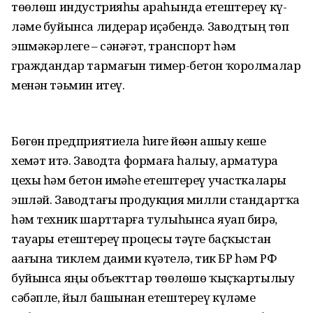
төҙөлөш индус­трия­һы араһында етештереү кү­
ләме буйынса лидерҙар иҫәбендә. Заводтың төп
эшмәкәрлеге – сәнәғәт, транспорт һәм
граждандар тармағын тимер-бетон ҡорол­малар
менән тәьмин итеү.
Бөгөн предприятиела һигеҙ йөҙҙән ашыу кеше
хеҙмәт итә. Заводта формаға һалыу, арматура
цехы һәм бетон иҙмәһе етештереү участкалары
эшләй. Заводтағы продукция милли стандартҡа
һәм техник шарттарға тулыһынса яуап бирә,
тауарҙы етештереү процесы тәүге баҫҡыстан
аҙағына тиклем даими күҙәтелә, тик БР һәм РФ
буйынса яңы объекттар төҙөлөшө ҡыҫҡартылыу
сәбәпле, йыл башынан етештереү күләме