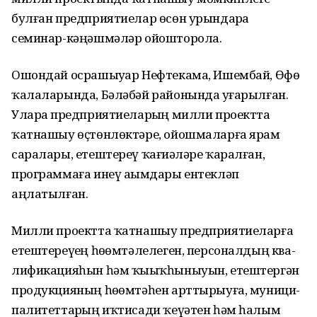
булған предприятиелар өсөн урындарҙа
семинар-кәңәшмәләр ойошторола.
Ошондай осрашыуҙар Нефтекама, Ишембай, Өфө
ҡалаларын­да, Бәләбәй районында уҙға­рылған.
Уларҙа предприятие­ларҙың милли проектта
ҡатнашыу өҫтөнлөктәре, ойошмаларға ярҙам
саралары, етештереү ҡағиҙәләре ҡаралған,
программаға инеү аҙымдары ентекләп
аңлатылған.
Милли проектта ҡатнашыу предприятиеларға
етештереүҙең һөҙөмтәлелеген, персоналдың ква­
лификацияһын һәм ҡыҙыҡһы­ныуын, етештергән
продукцияның һөҙөмтәһен арттырыуға, муници­
палитеттарҙың иҡтисади ҡеүәтен һәм һалым