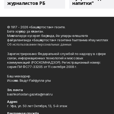
журналистов РБ
напитки"
© 1917 - 2026 «Башҡортостан» гәзите.
Бөтә хоҡуҡтар ҙа яҡланған.
Мәҡәләләрҙе күсереп баҫҡанда, йә уларҙы өлөшләтә
файҙаланғанда «Башҡортостан» гәзитенә һылтанма яһау мотлаҡ.
Об использовании персональных данных
Зарегистрировано Федеральной службой по надзору в сфере
связи, информационных технологий и массовых
коммуникаций (РОСКОМНАДЗОР). Регистрационный номер:
серия ПИ ФС77-33205 от 11 сентября 2008 г.
Баш мөхәррир
Исхаҡов Вәдүт Ғәйфулла улы
Эл. почта
bashkortostan.gazeta@mail.ru
Адрес
г. Уфа, ул. 50 лет Октября, 13, 5-й этаж
Рекламная служба