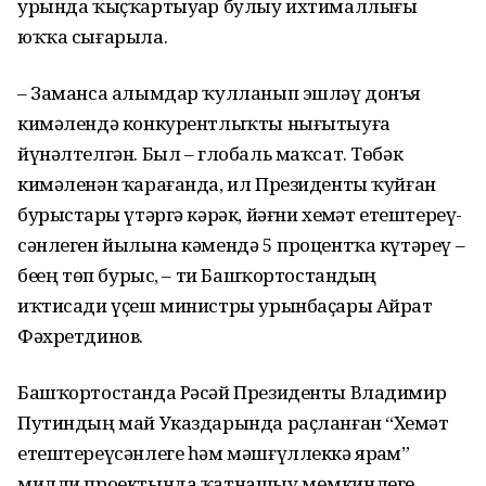
урында ҡыҫҡар­тыуҙар булыу ихтималлығы
юҡҡа сығарыла.
– Заманса алымдар ҡулланып эшләү донъя
кимәлендә конку­рент­лыҡты нығытыуға
йүнәлтел­гән. Был – глобаль маҡсат. Төбәк
кимәленән ҡарағанда, ил Президенты ҡуйған
бурыстарҙы үтәргә кәрәк, йәғни хеҙмәт етештереү­
сәнлеген йылына кәмендә 5 про­центҡа күтәреү –
беҙҙең төп бурыс, – ти Башҡортостандың
иҡтисади үҫеш министры урын­баҫары Айрат
Фәхретдинов.
Башҡортостанда Рәсәй Президенты Владимир
Путиндың май Указдарында раҫланған “Хеҙмәт
етештереүсәнлеге һәм мәшғүл­леккә ярҙам”
милли проектында ҡатнашыу мөмкинлеге