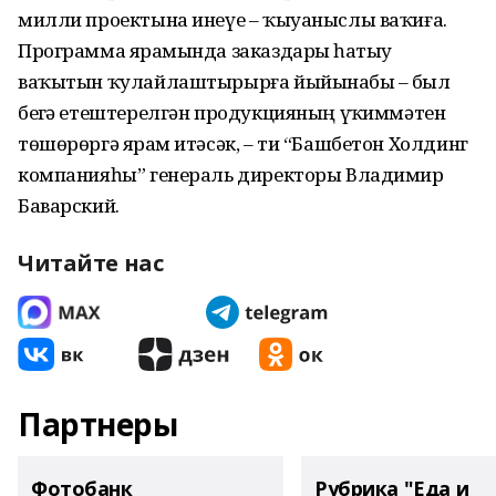
милли проектына инеүе – ҡыуаныслы ваҡиға.
Программа ярҙамында заказдарҙы һатыу
ваҡытын ҡулайлаштырырға йыйынабыҙ – был
беҙгә етеш­терелгән продукцияның үҙҡиммә­тен
төшөрөргә ярҙам итәсәк, – ти “Башбетон Холдинг
компанияһы” генераль директоры Владимир
Баварский.
Читайте нас
Партнеры
Фотобанк
Рубрика "Еда и