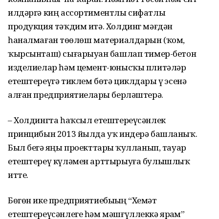
илдәргә киң ассортиментлы сифатлы
продукция тәҡдим итә. Холдинг мәғдән
һаналмаған төҙөлөш материалдарын (ҡом,
ҡырсынташ) сығарыу­ҙан башлап тимер-бетон
изделиелар һәм цемент-юнысҡы плитәләр
етештереүгә тиклем бөтә цикл­дарҙы үҙ эсенә
алған предприя­тиеларҙы берләштерә.
– Холдингта һаҡсыл етеште­реүсәнлек
принцибын 2013 йылда уҡ индерә башланыҡ.
Был беҙгә яңы проекттарҙы ҡулланып, тауар
етештереү күләмен арттырыуға булышлыҡ
итте.
Бөгөн ике предприятиебыҙҙың “Хеҙмәт
етештереүсәнлеге һәм мәшғүллеккә ярҙам”