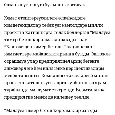
базаһын үҫтереүгә булышлыҡ итәсәк.
Хеҙмәт етештереүсәнлеге өлкәһендәге
компетенциялар төбәк үҙәге вәкилдәре милли
проектта ҡатнашырға теләк белдергән “Мәләүез
тимер-бетон ҡоролмалар заводы” һәм
“Благовещен тимер-бетоны” акционерҙар
йәмғиәттәре майҙансыҡтарында булды. Эшлекле
осрашыуҙа улар предприя­тиеларҙың бөгөнгө
эшмәкәрлеге һәм киләсәккә перспективалары
менән танышты. Компания етәкселәренә милли
проектта ҡатнашыусыларға күрһәтелгән ярҙам
тураһында мәғлүмәт еткерелде. Һөҙөмтәлә ике
предприятие менән дә килешеү төҙөлдө.
“Мәләүез тимер-бетон ҡорол­малар заводы”