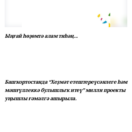
Ыңғай һөҙөмтә алам тиһәң...
Башҡортостанда “Хеҙмәт етештереүсәнлеге һәм
мәшғүллеккә булышлыҡ итеү” милли проекты
уңышлы ғәмәлгә ашырыла.