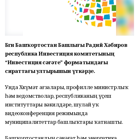
Бөгөн Башҡортостан Башлығы Радий Хәбиров
республика Инвестиция комитетының
“Инвестиция сәғәте” форматындағы
сираттағы ултырышын үткәрҙе.
Унда Хөкүмәт ағзалары, профилле министрлыҡ
һәм ведомстволар, республиканың үҫеш
институттары вәкилдәре, шулай уҡ
видеоконференция режимында
муниципалитеттар башлыҡтары ҡатнашты.
Башҡортостандың сәнәғәт һәм энергетика