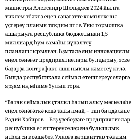
министры Александр Шельдяев 2024 йылға
тиклем төбәктә еңел сәнәғәтте комплекслы
үҫтереү планын тәҡдим итте. Уны тормошҡа
ашырыуға республика бюджетынан 1,5
миллиард һум самаһы йүнәлтеү
планлаштырылған. Һөҙөмтәлә яңы инновациялы
еңел сәнәғәт предприятиелары булдырыу, эске
баҙарҙа контрафакт өлөшөн ныҡлы кәметеү көтөлә.
Бында республикала сеймал етештереүселәргә
ярҙам иң мөһиме булып тора.
“Ватан сеймалын өҫтөнлөклө һатып алыу мәсьәләһе
еңел сәнәғәткә кенә ҡағылмай, – тип билдәләне
Радий Хәбиров. – Беҙ үҙебеҙҙәге предприятиелар
республика етештереүселәренә булышлыҡ
итһен өсөн көрәшәбеҙ. Уларға варианттар тәҡдим