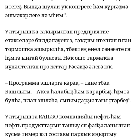
итегеҙ. Бында шулай уҡ конгресс һәм күргәҙмә
эшмәкәрлеге лә мөһим”.
Ултырышҡа саҡырылған предприятие
етәкселәре билдәләүенсә, тәҡдим ителгән план
тормошҡа ашырылһа, төбәктең еңел сәнәғәте өсөн
һөҙөмтә ыңғай буласаҡ. Нәҡ ошо тармаҡҡа
йүнәлтелгән проекттар Рәсәйҙә әлегә юҡ.
– Программа эшләргә кәрәк, – тине төбәк
Башлығы. – Аҡса һалабыҙ һәм ҡарарбыҙ: һөҙөмтә
булһа, план эшләһә, сығымдарҙы тағы өҫтәрбеҙ”.
Ултырышта RAILGO компанияһы нефть һәм
нефть продукттарын ташыу өсөн файҙаланылған
күсмә тимер юл составы паркын яңыртыу