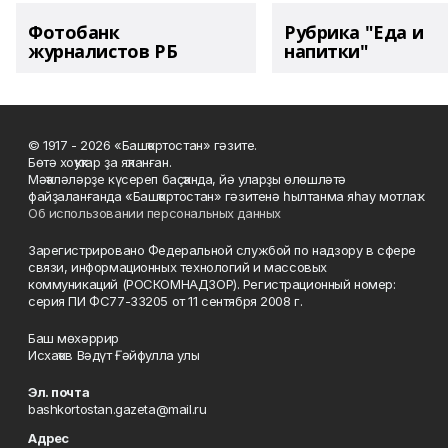
Фотобанк
Рубрика "Еда и
журналистов РБ
напитки"
© 1917 - 2026 «Башҡортостан» гәзите.
Бөтә хоҡуҡтар ҙа яҡланған.
Мәҡәләләрҙе күсереп баҫҡанда, йә уларҙы өлөшләтә
файҙаланғанда «Башҡортостан» гәзитенә һылтанма яһау мотлаҡ.
Об использовании персональных данных
Зарегистрировано Федеральной службой по надзору в сфере
связи, информационных технологий и массовых
коммуникаций (РОСКОМНАДЗОР). Регистрационный номер:
серия ПИ ФС77-33205 от 11 сентября 2008 г.
Баш мөхәррир
Исхаҡов Вәдүт Ғәйфулла улы
Эл. почта
bashkortostan.gazeta@mail.ru
Адрес