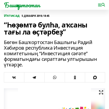
Башҡортостан
Иҡтисад
5 ДЕКАБРЯ 2019, 18:45
“Һөҙөмтә булһа, аҡсаны
тағы ла өҫтәрбеҙ”
Бөгөн Башҡортостан Башлығы Радий
Хәбиров республика Инвестиция
комитетының “Инвестиция сәғәте”
форматындағы сираттағы ултырышын
үткәрҙе.