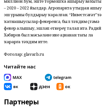
миллион һум, эште тормошҡа ашырыу ваҡыты
– 2020 – 2022 йылдар. Агропаркта утыҙҙан ашыу
эш урыны булдырыу ҡаралған. “Инвестсәғәт”тә
ҡатнашыусылар фекеренсә, был тәҡдим өҫтәмә
фекер алышыу, эшләп еткереү талап итә. Радий
Хәбиров был мәсьәләне ике аҙнанан тағы ла
ҡарарға тәҡдим итте.
Фотолар: glavarb.ru
Читайте нас
Партнеры