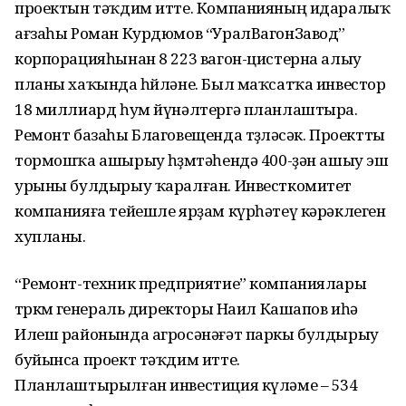
проектын тәҡдим итте. Компанияның идаралыҡ
ағзаһы Роман Курдюмов “УралВагонЗавод”
корпорацияһынан 8 223 вагон-цистерна алыу
планы хаҡында һөйләне. Был маҡсатҡа инвестор
18 миллиард һум йүнәлтергә планлаштыра.
Ремонт базаһы Благовещенда төҙөләсәк. Проектты
тормошҡа ашырыу һөҙөмтәһендә 400-ҙән ашыу эш
урыны булдырыу ҡаралған. Инвесткомитет
компанияға тейешле ярҙам күрһәтеү кәрәклеген
хупланы.
“Ремонт-техник предприятие” компаниялары
төркөмө генераль директоры Наил Кашапов иһә
Илеш районында агросәнәғәт паркы булдырыу
буйынса проект тәҡдим итте.
Планлаштырылған инвестиция күләме – 534