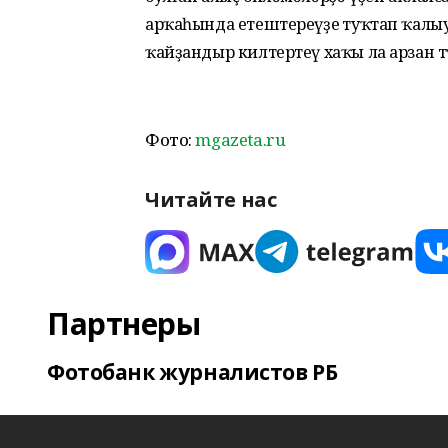
арҡаһында етештереүҙең туҡтап ҡалы
ҡайҙандыр килтертеү хаҡы ла арзан т
Фото:
mgazeta.ru
Читайте нас
Партнеры
Фотобанк журналистов РБ