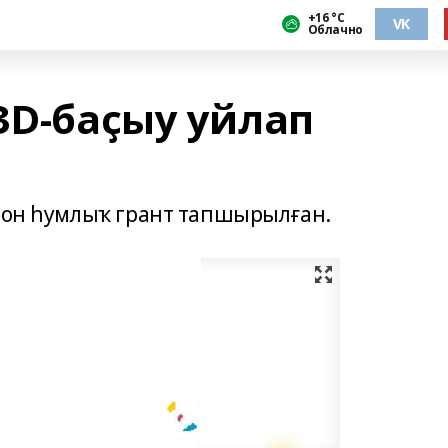
+16 °С
VK
Облачно
ЗD-баҫыу уйлап
лион һумлыҡ грант тапшырылған.