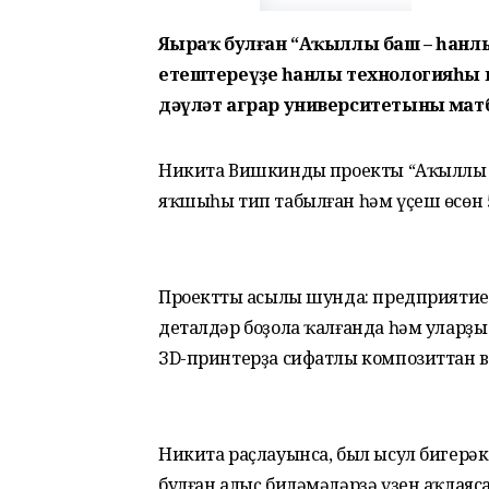
Яңыраҡ булған “Аҡыллы баш – һанл
етештереүҙең һанлы технологияһы 
дәүләт аграр университетының матб
Никита Вишкиндың проекты “Аҡыллы б
яҡшыһы тип табылған һәм үҫеш өсөн 5
Проекттың асылы шунда: предприятиел
деталдәр боҙола ҡалғанда һәм улар
ЗD-принтерҙа сифатлы композиттан 
Никита раҫлауынса, был ысул бигерәк
булған алыҫ биләмәләрҙә үҙен аҡлаяса