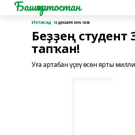
Башҡортостан
Иҡтисад
13 ДЕКАБРЯ 2019, 18:00
Беҙҙең студент 
тапҡан!
Уға артабан үҫеү өсөн ярты мил