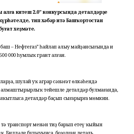
ы алға китеш 2.0” конкурсында деталдәрҙе
күрһәтелде, тип хәбәр итә Башҡортостан
уғат хеҙмәте.
аш – Нефтегаз” һайлап алыу майҙансығында иң
00 000 һумлыҡ грант алған.
арҙа, шулай уҡ аграр сәнәғәт өлкәһендә
ҙы алмаштырырлыҡ тейешле деталдәр булмағанда,
ваҡытлыса деталдәр баҫып сығарырға мөмкин.
 тә транспорт менән тиҙ барып етеү ҡыйын
ҡ. Билдәле булыуынса, боҙолған деталь