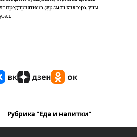
уы предприятиеға ҙур зыян килтерә, уны
үгел.
Рубрика "Еда и напитки"