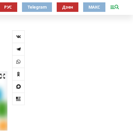
РУС
Telegram
Дзен
МАКС
л