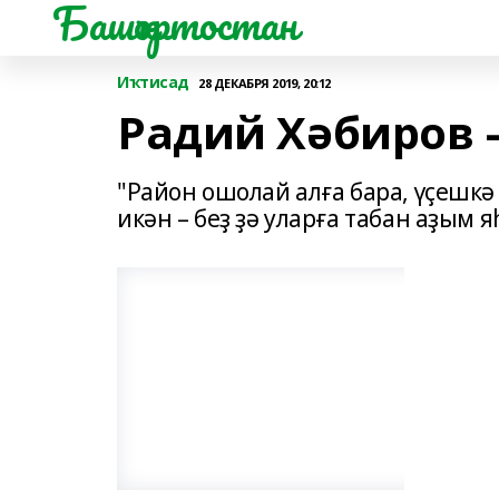
Башҡортостан
Иҡтисад
28 ДЕКАБРЯ 2019, 20:12
Радий Хәбиров 
"Район ошолай алға бара, үҫешкә 
икән – беҙ ҙә уларға табан аҙым 