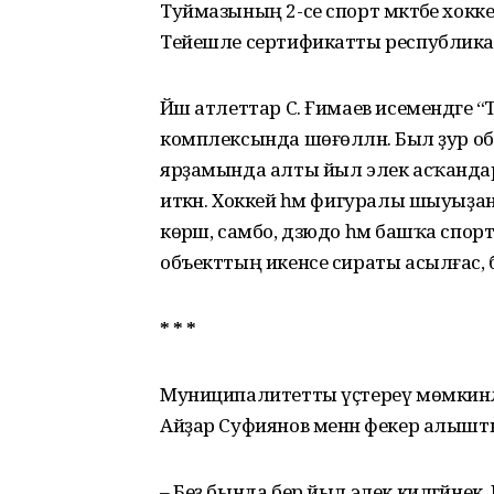
Туймазының 2-се спорт мәктәбе хок
Тейешле сертификатты республика
Йәш атлеттар С. Ғимаев исемендәге 
комплексында шөғөлләнә. Был ҙур 
ярҙамында алты йыл элек асҡандар.
иткән. Хоккей һәм фигуралы шыуыҙа
көрәш, самбо, дзюдо һәм башҡа спорт
объекттың икенсе сираты асылғас, б
* * *
Муниципалитетты үҫтереү мөмкинлек
Айҙар Суфиянов менән фекер алышт
– Беҙ бында бер йыл элек килгәйнек.