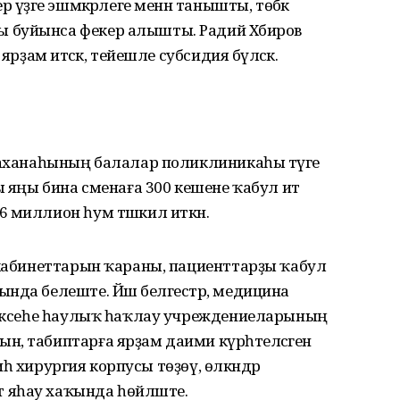
 үҙәге эшмәкәрлеге менән танышты, төбәк
 буйынса фекер алышты. Радий Хәбиров
ярҙам итәсәк, тейешле субсидия бүләсәк.
уаханаһының балалар поликлиникаһы тәүге
ы яңы бина сменаға 300 кешене ҡабул итә
 миллион һум тәшкил иткән.
 кабинеттарын ҡараны, пациенттарҙы ҡабул
нда белеште. Йәш белгестәр, медицина
етәксеһе һаулыҡ һаҡлау учреждениеларының
, табиптарға ярҙам даими күрһәтеләсәген
иһә хирургия корпусы төҙөү, өлкәндәр
 яһау хаҡында һөйләште.