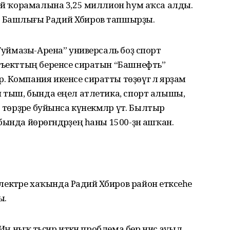
кей ҡорамалына 3,25 миллион һум аҡса алды.
 Башлығы Радий Хәбиров тапшырҙы.
“Туймазы-Арена” универсаль боҙ спорт
объекттың беренсе сиратын “Башнефть”
 Компания икенсе сиратты төҙөүгә лә ярҙам
н тыш, бында еңел атлетика, спорт алышы,
 төрҙәре буйынса күнекмәләр үтә. Былтыр
ында йөрөгәндәрҙең һаны 1500-ҙән ашҡан.
тәре хаҡында Радий Хәбиров район етәксеһе
ы.
 Иң ныҡ тәьҫир иткән проблема бер нисә ауыл