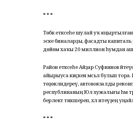
* * *
Төбәк етәксеһе шулай уҡ яңыртылған
эске биналарҙы, фасадты капиталь р
дөйөм хаҡы 20 миллион һумдан аш
Район етәксеһе Айҙар Суфиянов әйтеүе
айырыуса киҫкен мәсьәлә булып тора
төҙөкләндереү, автовокзалды реконст
республиканың Юл хужалығы һәм тра
берлектә тикшереп, хәл итеүҙең уң
* * *