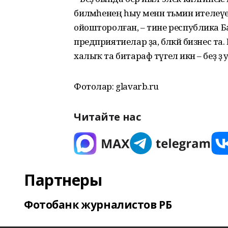
биләмәһенең һыу менән тәьмин ителеүе
ойошторолған, – тине республика 
предприятиелар ҙа, бәләкәй бизнес та.
халыҡ та битараф түгел икән – беҙ ҙ
Фотолар: glavarb.ru
Читайте нас
Партнеры
Фотобанк журналистов РБ