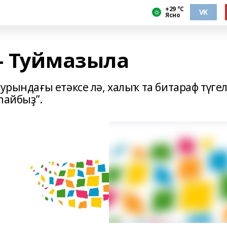
+29 °С
VK
Ясно
– Туймазыла
урындағы етәксе лә, халыҡ та битараф түге
яһайбыҙ”.