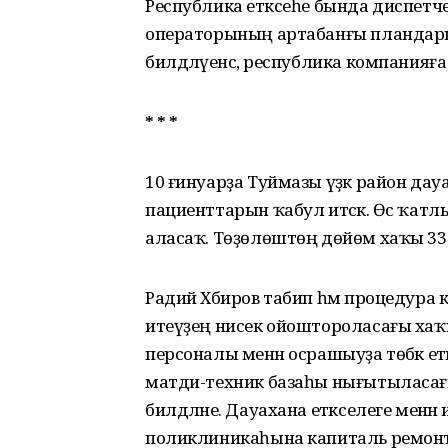
Республика етәксеһе бында диспетчер
операторының артабанғы пландары
билдәләүенсә, республика компанияға 
* * *
10 ғинуарҙа Туймазы үҙәк район да
пациенттарын ҡабул итәсәк. Өс ҡатл
аласаҡ. Төҙөлөштөң дөйөм хаҡы 336
Радий Хәбиров табип һәм процедура
итеүҙең нисек ойоштороласағы хаҡы
персоналы менән осрашыуҙа төбәк 
матди-техник базаһы нығытыласағын
билдәләне. Дауахана етәкселеге менән 
поликлиникаһына капиталь ремонт