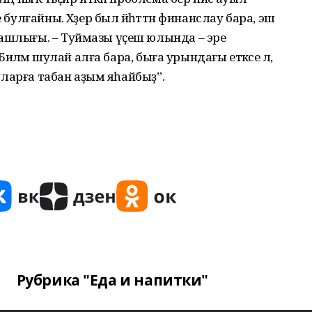
 булғайны. Хәҙер был йәһәттән финанслау бара, эш
Башлығы. – Туймазы үҫеш юлында – эре
 Биләмә шулай алға бара, быға урындағы етәксе лә,
ә уларға табан аҙым яһайбыҙ”.
Рубрика "Еда и напитки"