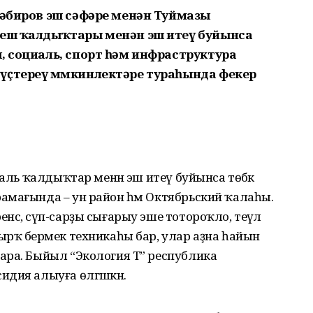
Хәбиров эш сәфәре менән Туймазы
реш ҡалдыҡтары менән эш итеү буйынса
, социаль, спорт һәм инфраструктура
үҫтереү мөмкинлектәре тураһында фекер
наль ҡалдыҡтар менән эш итеү буйынса төбәк
амағында – ун район һәм Октябрьский ҡалаһы.
сә, сүп-сарҙы сығарыу эше тотороҡло, теүәл
рҡ берәмек техникаһы бар, улар аҙна һайын
ара. Быйыл “Экология Т” республика
дия алыуға өлгәшкән.