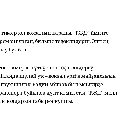
 тимер юл вокзалын ҡараны. “РЖД” йәмғиәте
емонтлаған, биләмәне төҙөкләндергән. Эштең
ыу булған.
нсә, тимер юл үткәүелен төҙөкләндереү
. Планда шулай уҡ – вокзал эргәһе майҙансығын
рукциялау. Радий Хәбиров был мәсьәләләрҙе
нспорт буйынса дәүләт комитеты, “РЖД” менән
айлы юлдарын табырға ҡушты.