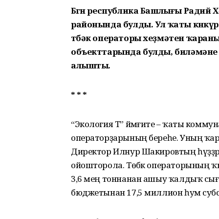
Бөгөн республика Башлығы Радий 
районында булды. Ул ҡаты көнкү
төбәк операторы хеҙмәтен ҡараны
объекттарында булды, биләмәне 
алышты.
* * *
“Экология Т” йәмғиәте – ҡаты комму
операторҙарының береһе. Уның ҡар
Директор Илнур Шакировтың һүҙҙәрен
ойошторола. Төбәк операторының ҡы
3,6 мең тоннанан ашыу ҡалдыҡ сығ
бюджетынан 17,5 миллион һум субси