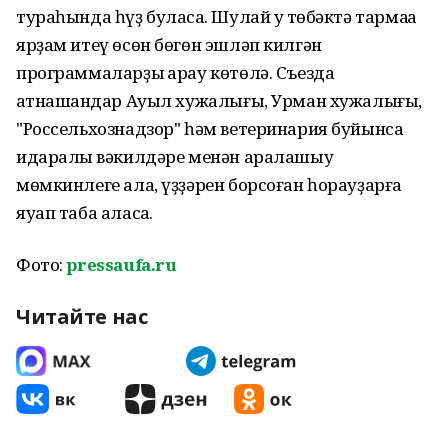
тураһында һүҙ буласаҡ. Шулай уҡ төбәктә тармаҡҡа
ярҙам итеү өсөн бөгөн эшләп килгән
программаларҙы ҡарау көтөлә. Съезда
ҡатнашҡандар Ауыл хужалығы, Урман хужалығы,
"Россельхознадзор" һәм ветеринария буйынса
идаралыҡ вәкилдәре менән аралашыу
мөмкинлеге ала, үҙҙәрен борсоған һорауҙарға
яуап таба аласаҡ.
Фото:
pressaufa.ru
Читайте нас