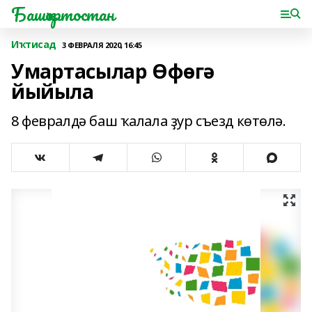
Башҡортостан
Иҡтисад
3 ФЕВРАЛЯ 2020, 16:45
Умартасылар Өфөгә
йыйыла
8 февралдә баш ҡалала ҙур съезд көтөлә.