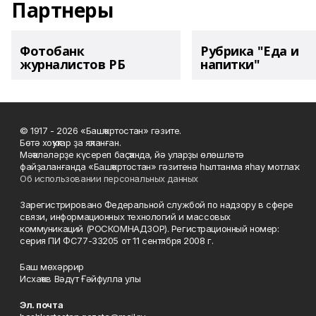
Партнеры
Фотобанк
Рубрика "Еда и
журналистов РБ
напитки"
© 1917 - 2026 «Башҡортостан» гәзите.
Бөтә хоҡуҡтар ҙа яҡланған.
Мәҡәләләрҙе күсереп баҫҡанда, йә уларҙы өлөшләтә
файҙаланғанда «Башҡортостан» гәзитенә һылтанма яһау мотлаҡ.
Об использовании персональных данных
Зарегистрировано Федеральной службой по надзору в сфере
связи, информационных технологий и массовых
коммуникаций (РОСКОМНАДЗОР). Регистрационный номер:
серия ПИ ФС77-33205 от 11 сентября 2008 г.
Баш мөхәррир
Исхаҡов Вәдүт Ғәйфулла улы
Эл. почта