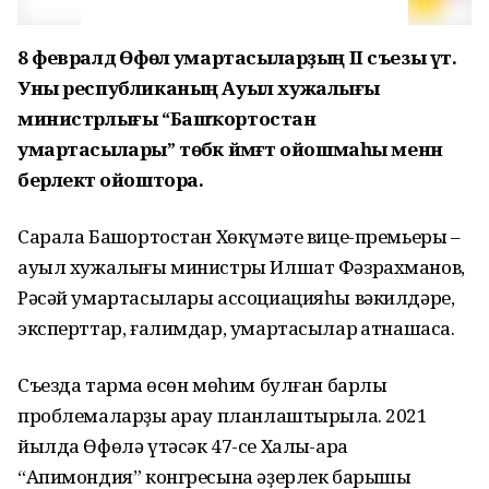
8 февралдә Өфөлә умартасыларҙың II съезы үтә.
Уны республиканың Ауыл хужалығы
министрлығы “Башҡортостан
умартасылары” төбәк йәмәғәт ойошмаһы менән
берлектә ойоштора.
Сарала Башҡортостан Хөкүмәте вице-премьеры –
ауыл хужалығы министры Илшат Фәзрахманов,
Рәсәй умартасылары ассоциацияһы вәкилдәре,
эксперттар, ғалимдар, умартасылар ҡатнашасаҡ.
Съезда тармаҡ өсөн мөһим булған барлыҡ
проблемаларҙы ҡарау планлаштырыла. 2021
йылда Өфөлә үтәсәк 47-се Халыҡ-ара
“Апимондия” конгресына әҙерлек барышы