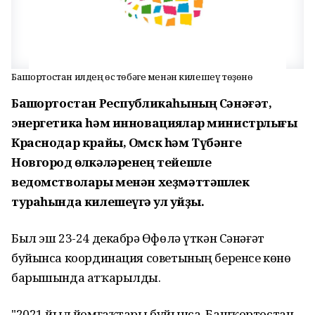
Башҡортостан илдең өс төбәге менән килешеү төҙөнө
Башҡортостан Республикаһының Сәнәғәт,
энергетика һәм инновациялар министрлығы
Краснодар крайы, Омск һәм Түбәнге
Новгород өлкәләренең тейешле
ведомстволары менән хеҙмәттәшлек
тураһында килешеүгә ҡул ҡуйҙы.
Был эш 23-24 декабрҙә Өфөлә үткән Сәнәғәт
буйынса координация советының беренсе көнө
барышында атҡарылды.
"2021 йыл йомғаҡтары буйынса, Башҡортостан