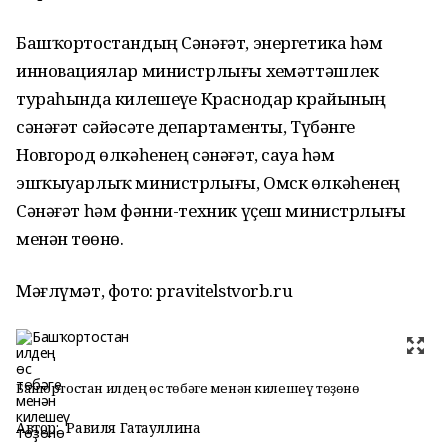
Башҡортостандың Сәнәғәт, энергетика һәм
инновациялар министрлығы хеҙмәттәшлек
тураһында килешеүҙе Краснодар крайының
сәнәғәт сәйәсәте департаменты, Түбәнге
Новгород өлкәһенең сәнәғәт, сауҙа һәм
эшҡыуарлыҡ министрлығы, Омск өлкәһенең
Сәнәғәт һәм фәнни-техник үҫеш министрлығы
менән төҙөнө.
Мәғлүмәт, фото: pravitelstvorb.ru
Башҡортостан илдең өс төбәге менән килешеү төҙөнө
Автор:
Равиля Гатауллина