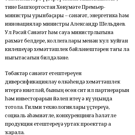
тине Башҡортостан Хөкүмәте Премьер-
министры урынбаҫары – сәнәғәт, энергетика һәм
инновациялар министры Александр Шельдяев.
Ул Рәсәй Сәнәғәт һәм сауҙа министрлығына
рәхмәт белдерҙе, коллегалары менән ҡул ҡуйған
килешеүҙәр хеҙмәттәшлек бәйләнештәрен тағы ла
нығытасағын билдәләне.
Төбәктәр сәнәғәт етештереүен
диверсификациялау өлкәһендә хеҙмәттәшлек
итергә ниәтләй, бының өсөн сит ил партнерҙарын
һәм инвесторҙарын йәлеп итеү ҙә күҙ уңында
тотола. Ғилми технологияларҙы үҫтереүҙә,
социаль әһәмиәтле, конкуренцияға һәләтле
продукция етештереүҙә уртаҡ проекттар ҙа
ҡарала.