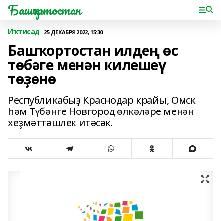
Башҡортостан
Иҡтисад
25 ДЕКАБРЯ 2022, 15:30
Башҡортостан илдең өс
төбәге менән килешеү
төҙөнө
Республикабыҙ Краснодар крайы, Омск
һәм Түбәнге Новгород өлкәләре менән
хеҙмәттәшлек итәсәк.