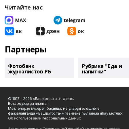
Читайте нас
Партнеры
Фотобанк
Рубрика "Еда и
журналистов РБ
напитки"
© 1917 - 2026 «Башҡортостан» гәзите.
Бөтә хоҡуҡтар ҙа яҡланған.
Мәҡәләләрҙе күсереп баҫҡанда, йә уларҙы өлөшләтә
файҙаланғанда «Башҡортостан» гәзитенә һылтанма яһау мотлаҡ.
Об использовании персональных данных
Зарегистрировано Федеральной службой по надзору в сфере