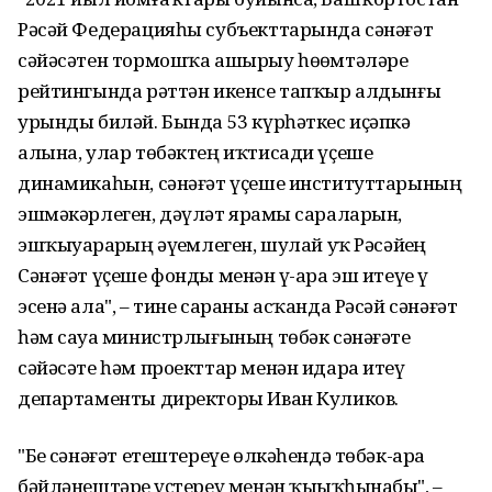
Рәсәй Федерацияһы субъекттарында сәнәғәт
сәйәсәтен тормошҡа ашырыу һөҙөмтәләре
рейтингында рәттән икенсе тапҡыр алдынғы
урынды биләй. Бында 53 күрһәткес иҫәпкә
алына, улар төбәктең иҡтисади үҫеше
динамикаһын, сәнәғәт үҫеше институттарының
эшмәкәрлеген, дәүләт ярҙамы сараларын,
эшҡыуарҙарҙың әүҙемлеген, шулай уҡ Рәсәйҙең
Сәнәғәт үҫеше фонды менән үҙ-ара эш итеүҙе үҙ
эсенә ала", – тине сараны асҡанда Рәсәй сәнәғәт
һәм сауҙа министрлығының төбәк сәнәғәте
сәйәсәте һәм проекттар менән идара итеү
департаменты директоры Иван Куликов.
"Беҙ сәнәғәт етештереүе өлкәһендә төбәк-ара
бәйләнештәрҙе үҫтереү менән ҡыҙыҡһынабыҙ", –