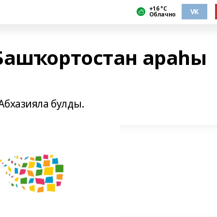
+16 °С
VK
Облачно
Башҡортостан араһы
Абхазияла булды.