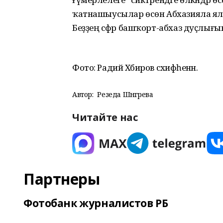
ҡатнашыусылар өсөн Абхазияла ял 
Беҙҙең сәфәр башҡорт-абхаз дуҫлы
Фото: Радий Хәбиров сәхифәһенән.
Автор:
Резеда Шәнгәрәева
Читайте нас
Партнеры
Фотобанк журналистов РБ