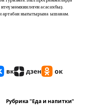
итеү мөмкинлеген асасаҡбыҙ.
ғын артабан нығытырына ышанам.
Рубрика "Еда и напитки"