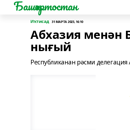
Башҡортостан
Иҡтисад
31 МАРТА 2023, 16:10
Абхазия менән 
нығый
Республиканан рәсми делегация 