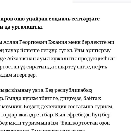
иров ошо уңайҙан социаль селтәрҙәге
н дә уртаҡлашты.
ы Аслан Георгиевич Бжания менән берлектәге эш
тауар әйләнеше әлегә ҙур түгел. Уны арттырыу
Беҙҙе Абхазиянан ауыл хужалығы продукцияһын
тан үҙ сиратында эшкәртеү сәнәғәте, нефтъ
им итергә әҙер.
ур ҡыҙыҡһыныу уята. Беҙ республикабыҙ
 Бында күркәм тәбиғәтте, диңгеҙҙе, байтаҡ
ә мөмкин. Беҙҙең делегация составына туризм,
ар вәкилдәре лә бар. Был сәфәребеҙҙән һуң бер
кбеҙ: мәктәп туризмына һәм “Башҡортостан оҙон
 өсөн туризмға. Был программаларҙа