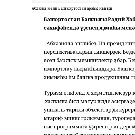
Абхазия менән Башҡортостан араһы нығый
Башҡортостан Башлығы Радий Хәб
сәхифәһендә үҙенең яҙмаһы менә
- Абхазияла эшләйбеҙ. Ил президент
перспективаларын тикшерҙек. Беҙҙең 
өсөн барлыҡ мөмкинлектәр ҙә бар. 
импортлау ҡыҙыҡһындыра. Башҡортос
химияһы һәм башҡа продукцияны тәҡд
Туризм өлкәһендә лә хеҙмәттәшлек ҙ
халҡына был матур илде асырға әҙер.
уникаль тарихи объекттарҙы күрерг
мәғариф министрлығынан, туроператорҙ
нисә программаға үҙгәрештәр индерәсә
ғүмерлелеге” сиктәрендәге өлкәндәр