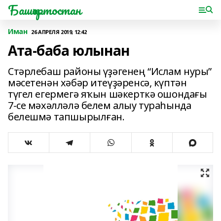
Башҡортостан
Иман
26 АПРЕЛЯ 2019, 12:42
Ата-баба юлынан
Стәрлебаш районы үҙәгенең “Ислам нуры”
мәсетенән хәбәр итеүҙәренсә, күптән
түгел егермегә яҡын шәкерткә ошондағы
7-се мәхәлләлә белем алыу тураһында
белешмә тапшырылған.