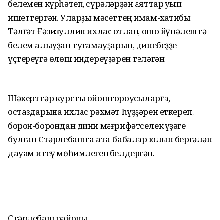
белемен күрһәтеп, сүрәләр­ҙән аяттар уҡып
ишеттергән. Уларҙы мә­сет­тең имам-хатибы
Тәлғәт Ғәзи­зул­лин ихлас ҡотлап, ошо йүнәлештә
белем алыуҙан туҡтамауҙарын, динебеҙҙе
үҫтереүгә өлөш индереүҙәрен теләгән.
Шәкерттәр курсты ойоштороусыларға,
остаздарына ихлас рәхмәт һүҙҙәрен еткереп,
борон-борондан дини мәғри­фәтселек үҙәге
булған Стәрлебашта ата-бабалар юлын бергәләп
дауам итеү мөһимлеген белдергән.
Стәрлебаш районы