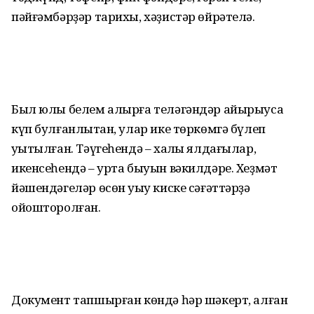
пәйғәмбәрҙәр тарихы, хәҙистәр өйрәтелә.
Был юлы белем алырға теләгәндәр айырыуса
күп булғанлыҡтан, улар ике төркөмгә бүлеп
уҡытылған. Тәүгеһендә – хаҡлы ялдағылар,
икенсеһендә – урта быуын вәкилдәре. Хеҙмәт
йәшендәгеләр өсөн уҡыу киске сәғәттәрҙә
ойошторолған.
Документ тапшырған көндә һәр шә­керт, алған