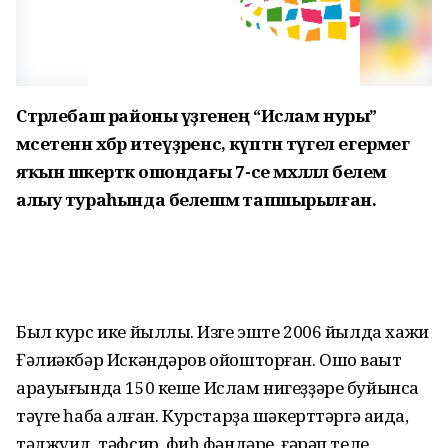
Стәрлебаш районы үҙәгенең “Ислам нуры”
мәсетенән хәбәр итеүҙәренсә, күптән түгел егермегә
яҡын шәкерткә ошондағы 7-се мәхәлләлә белем
алыу тураһында белешмә тапшырылған.
Был курс ике йыллыҡ. Изге эште 2006 йылда хажи
Ғәлиәкбәр Искәндәров ойош­торған. Ошо ваҡыт
арауығында 150 кеше Ислам нигеҙҙәре буйынса
тәүге һабаҡ алған. Курстарҙа шәкерт­тәргә аҡида,
тәд­жүид, тәфсир, фиҡһ фәндәре, ғәрәп теле,