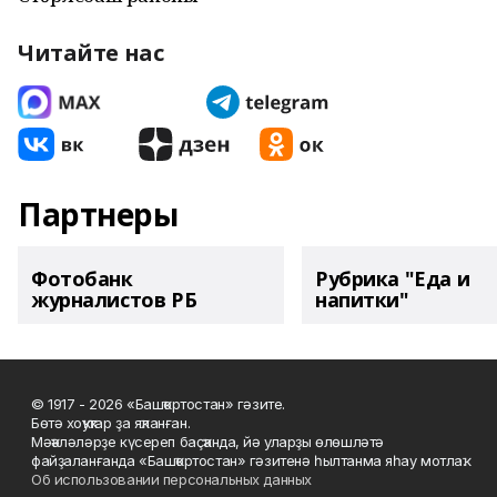
Читайте нас
Партнеры
Фотобанк
Рубрика "Еда и
журналистов РБ
напитки"
© 1917 - 2026 «Башҡортостан» гәзите.
Бөтә хоҡуҡтар ҙа яҡланған.
Мәҡәләләрҙе күсереп баҫҡанда, йә уларҙы өлөшләтә
файҙаланғанда «Башҡортостан» гәзитенә һылтанма яһау мотлаҡ.
Об использовании персональных данных