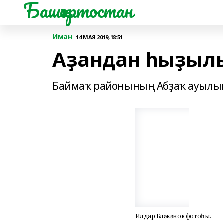
Башҡортостан
Иман
14 МАЯ 2019, 18:51
Аҙандан һыҙыл
Баймаҡ районының Абҙаҡ ауылын
Илдар Бүләкәнов фотоһы.