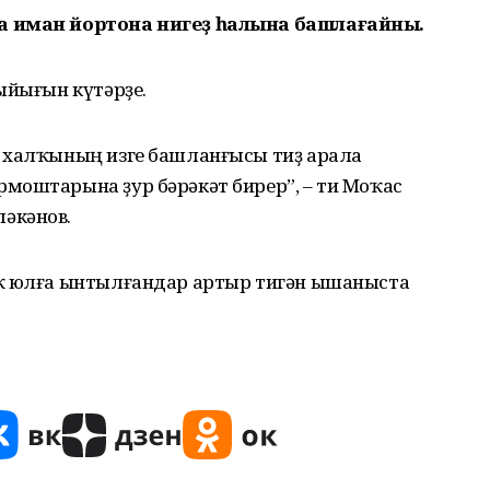
а иман йортона нигеҙ һалына башлағайны.
ыйығын күтәрҙе.
 халҡының изге башланғысы тиҙ арала
моштарына ҙур бәрәкәт бирер”, – ти Моҡас
әкәнов.
аҡ юлға ынтылғандар артыр тигән ышаныста