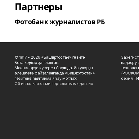
Партнеры
Фотобанк журналистов РБ
© 1917 - 2026 «Башҡортостан» гәзите.
Зарегист
Бөтә хоҡуҡтар ҙа яҡланған.
надзору 
Мәҡәләләрҙе күсереп баҫҡанда, йә уларҙы
технолог
өлөшләтә файҙаланғанда «Башҡортостан»
(РОСКОМ
гәзитенә һылтанма яһау мотлаҡ.
серия ПИ
Об использовании персональных данных