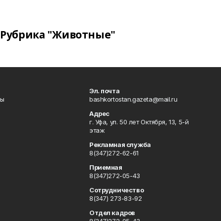
Рубрика "Животные"
Эл. почта
лы
bashkortostan.gazeta@mail.ru
Адрес
г. Уфа, ул. 50 лет Октября, 13, 5-й
этаж
Рекламная служба
8(347)272-62-61
Приемная
8(347)272-05-43
Сотрудничество
8(347) 273-83-92
Отдел кадров