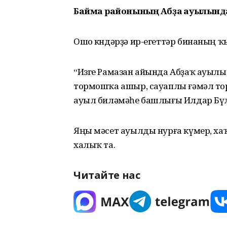
Баймаҡ районының Абҙаҡ ауылынд
Ошо көндәрҙә ир-егеттәр бинаның ҡ
“Изге Рамазан айында Абҙаҡ ауылы
тормошҡа ашыр, сауаплы ғәмәл тор
ауыл биләмәһе башлығы Илдар Бүл
Яңы мәсет ауылды нурға күмер, х
халыҡ та.
Читайте нас