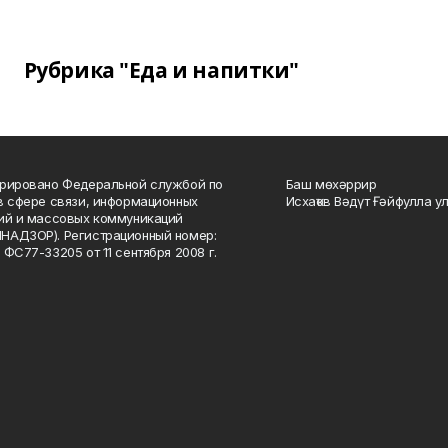
Рубрика "Еда и напитки"
рировано Федеральной службой по
Баш мөхәррир
в сфере связи, информационных
Исхаҡов Вәдүт Ғәйфулла у
ий и массовых коммуникаций
НАДЗОР). Регистрационный номер:
 ФС77-33205 от 11 сентября 2008 г.