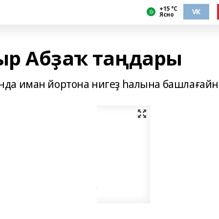
+15 °С
VK
Ясно
ыр Абҙаҡ таңдары
да иман йортона нигеҙ һалына башлағайн