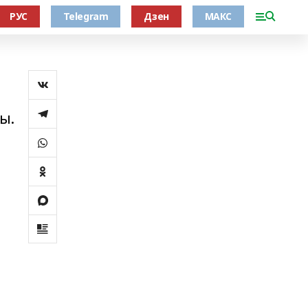
РУС
Telegram
Дзен
МАКС
ы.