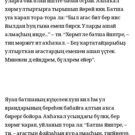
уларға бик өлкән йәштәге бабай осрай. Аҡһаҡал
хөрмә ултыртырға тырышып йөрөй икән. Батша
уға ҡарап тора-тора ла: “Был ағас бит бер нисә
йылдан һуң ғына емеш бирәсәк. Уларҙы ашай
алмаҫһың инде...” – ти. “Хөрмәтле батша йәнәптәре, –
тип мөрәжәғәт итә аҡһаҡал. – Беҙ ҡартатайҙарыбыҙ
ултыртҡан ағастарҙың емешен ашап үҫтек.
Минекен дә ейәндәрем, бүләләрем ейер”.
Яуап батшаның күңеленә хуш килә һәм ул
ярандарының береһенә бабайға алтын аҡса
бирергә бойора. Аҡһаҡал усындағы бүләккә, бер
хөрмәгә ҡарап, уйланып тора ла: “Батша йәнәптәре, –
ти, – ағастың файҙаһын күрә алмаҫһың, тигәйнегеҙ.