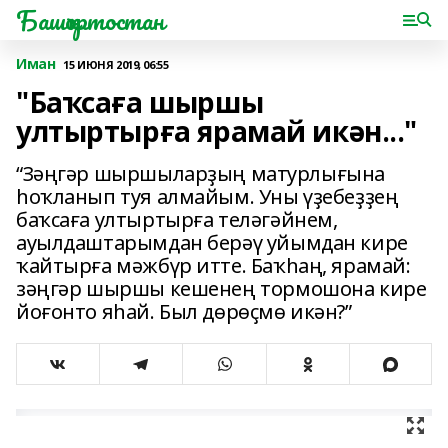
Башҡортостан
Иман
15 ИЮНЯ 2019, 06:55
"Баҡсаға шыршы
ултыртырға ярамай икән..."
“Зәңгәр шыршыларҙың матурлығына
һоҡланып туя алмайым. Уны үҙебеҙҙең
баҡсаға ултыртырға теләгәйнем,
ауылдаштарымдан берәү уйымдан кире
ҡайтырға мәжбүр итте. Баҡһаң, ярамай:
зәңгәр шыршы кешенең тормошона кире
йоғонто яһай. Был дөрөҫмө икән?”