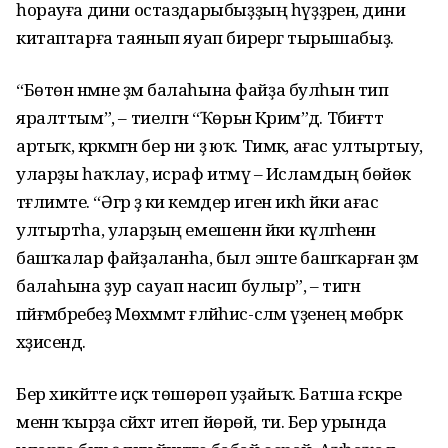
һорауға дини остаздарыбыҙҙың һүҙҙәренә, дини
китаптарға таянып яуап бирергә тырышабыҙ.
“Бөтөн нәмәне әҙәм балаһына файҙа булһын тип
яралттым”, – тиелгән “Ҡөрьән Кәрим”дә. Тәбиғәттә
артыҡ, кәрәкмәгән бер ни ҙә юҡ. Тимәк, ағас ултыртыу,
уларҙы һаҡлау, исраф итмәү – Исламдың бөйөк
тәғлимәте. “Әгәр ҙә ки кемдер иген икһә йәки ағас
ултыртһа, уларҙың емешенән йәки күләгәһенән
башҡалар файҙаланһа, был эште башҡарған әҙәм
балаһына ҙур сауап насип булыр”, – тигән
пәйғәмбәребеҙ Мөхәммәт ғәләйһис-сәләм үҙенең мөбәрәк
хәҙисендә.
Бер хикәйәтте иҫкә төшөрөп уҙайыҡ. Батша ғәскәре
менән ҡырҙа сәйәхәт итеп йөрөй, ти. Бер урында