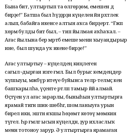
Бына бит, ултыртып та өлгөрҙөм, емешен дә
бирҙе!” Батша был һүҙҙәрҙән күңеленә йәнә рәхәтлек
алып, бабайға икенсе алтын аҡса бирҙертә. “Ғәжәп
хөрмә булды бит был, – тип йылмая аҡһаҡал. –
Ағас йылына бер мәртәбә емеше менән ҡыуандырыр
ине, ә был шунда уҡ икене бирҙе!”
Ағас ултыртыу – күңелдең киңлеген
сағыл¬дырған изге ғәмәл. Был бурыс кемдеңдер
ҡушыуы, мәжбүр итеүе буйынса теләр-теләмәҫ кенә
башҡарылһа, үҫенте рәтләп тамыр йәйә алмай.
Өҫтәүенә ул ағас зарарлы, быныһын ултыртырға
ярамай тигән шик-шөбһәгә, шомланыуға урын
бирелә икән, эштән яҡшы һөҙөмтә көтөү мөмкин
түгел. Һәр ғәмәлгә ысын күңелдән, ҙур ихласлыҡ
менән тотоноу зарур. Ә ултыртырға ярамаған