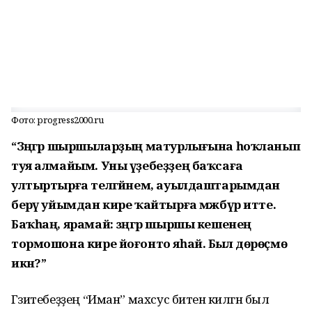
Фото: progress2000.ru
“Зәңгәр шыршыларҙың матурлығына һоҡланып
туя алмайым. Уны үҙебеҙҙең баҡсаға
ултыртырға теләгәйнем, ауылдаштарымдан
берәү уйымдан кире ҡайтырға мәжбүр итте.
Баҡһаң, ярамай: зәңгәр шыршы кешенең
тормошона кире йоғонто яһай. Был дөрөҫмө
икән?”
Гәзитебеҙҙең “Иман” махсус битенә килгән был