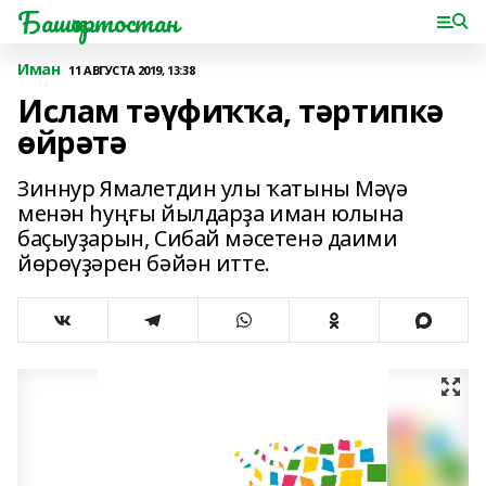
Башҡортостан
Иман
11 АВГУСТА 2019, 13:38
Ислам тәүфиҡҡа, тәртипкә
өйрәтә
Зиннур Ямалетдин улы ҡатыны Мәүә
менән һуңғы йылдарҙа иман юлына
баҫыуҙарын, Сибай мәсетенә даими
йөрөүҙәрен бәйән итте.