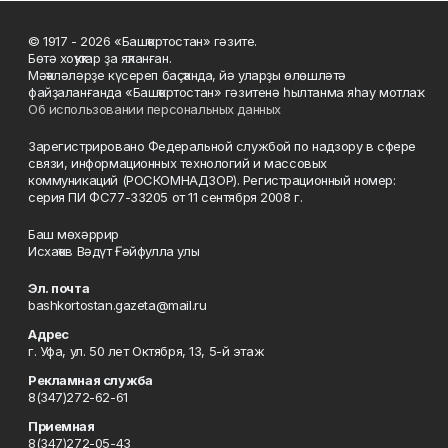
© 1917 - 2026 «Башҡортостан» гәзите.
Бөтә хоҡуҡтар ҙа яҡланған.
Мәҡәләләрҙе күсереп баҫҡанда, йә уларҙы өлөшләтә
файҙаланғанда «Башҡортостан» гәзитенә һылтанма яһау мотлаҡ.
Об использовании персональных данных
Зарегистрировано Федеральной службой по надзору в сфере
связи, информационных технологий и массовых
коммуникаций (РОСКОМНАДЗОР). Регистрационный номер:
серия ПИ ФС77-33205 от 11 сентября 2008 г.
Баш мөхәррир
Исхаҡов Вәдүт Ғәйфулла улы
Эл. почта
bashkortostan.gazeta@mail.ru
Адрес
г. Уфа, ул. 50 лет Октября, 13, 5-й этаж
Рекламная служба
8(347)272-62-61
Приемная
8(347)272-05-43