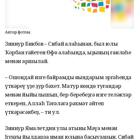
Автор фотоһы
Зиннур Бикбов – Сибай ҡалаһынан, был юлы
Ҡорбан ғәйетен Өфө ҡалаһында, ҡыҙының ғаиләһе
менән ҡаршылай.
– Ошондай изге байрамды яҡындарым эргәһендә
үткәреү үҙе ҙур бәхет. Матур көндө туғандар
менән йыйылышып, бер-беребеҙгә изге теләктәр
еткереп, Аллаһ Тәғәләгә рәхмәт әйтеп
үткәрәсәкбеҙ, – ти ул.
Зиннур Ямалетдин улы ҡатыны Мәүә менән
һуңғы йылдарҙа иман юлына баҫыуҙарын, Сибай