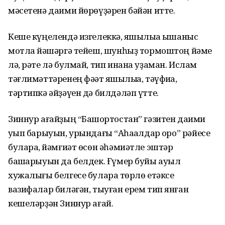
мәсетенә даими йөрөүҙәрен бәйән итте.
Кеше күңелендә изгелеккә, яҡшылыҡҡа ышаныс
мотлаҡ йәшәргә тейеш, шунһыҙ тормоштоң йәме
лә, рәте лә булмай, тип инана уҙаман. Ислам
тәғлимәттәренең фәҡәт яҡшылыҡҡа, тәүфиҡҡа,
тәртипкә әйҙәүен дә билдәләп үтте.
Зиннур ағайҙың “Башҡортостан” гәзитен даими
уҡып барыуын, урындағы “Аҡһаҡалдар ҡоро” рәйесе
булараҡ, йәмғиәт өсөн әһәмиәтле эштәр
башҡарыуын да белдек. Ғүмер буйы ауыл
хужалығы белгесе булараҡ төрлө етәксе
вазифалар биләгән, тыуған ерем тип янған
кешеләрҙән Зиннур ағай.