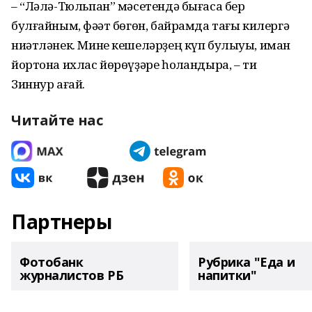
– “Ләлә-Тюльпан” мәсетендә бығаса бер
булғайным, фәҡәт бөгөн, байрамда тағы килергә
ниәтләнек. Мине кешеләрҙең күп булыуы, иман
йортона ихлас йөрөүҙәре һоҡландыра, – ти
Зиннур ағай.
Читайте нас
Партнеры
Фотобанк
Рубрика "Еда и
журналистов РБ
напитки"