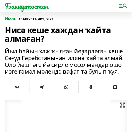
Башҡортостан
Иман
16 АВГУСТА 2019, 06:22
Нисә кеше хаждан ҡайта
алмаған?
Йыл һайын хаж ҡылған йөҙәрләгән кеше
Сәғүд Ғәрәбстанынан иленә ҡайта алмай.
Оло йәштәге йә сирле мосолмандар ошо
изге ғәмәл мәлендә вафат та булып ҡуя.