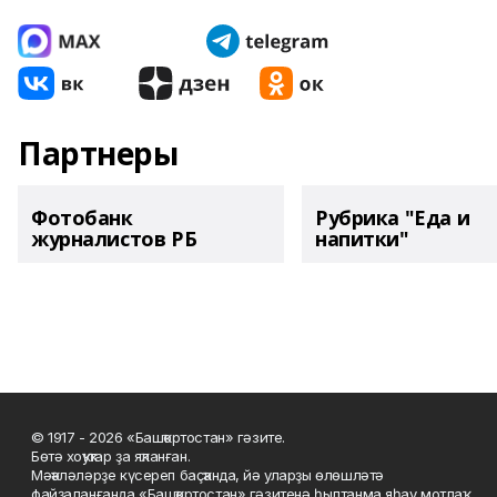
Партнеры
Фотобанк
Рубрика "Еда и
журналистов РБ
напитки"
© 1917 - 2026 «Башҡортостан» гәзите.
Бөтә хоҡуҡтар ҙа яҡланған.
Мәҡәләләрҙе күсереп баҫҡанда, йә уларҙы өлөшләтә
файҙаланғанда «Башҡортостан» гәзитенә һылтанма яһау мотлаҡ.