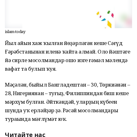
islam-today
Йыл һайын хаж ҡылған йөҙәрләгән кеше Сәғүд
Ғәрәбстанынан иленә ҡайта алмай. Оло йәштәге
йә сирле мосолмандар ошо изге ғәмәл мәлендә
вафат та булып ҡуя.
Мәҫәлән, быйыл Бангладештан – 30, Төркиәнән –
28, Нигериянан – туғыҙ, Филиппиндан биш кеше
мәрхүм булған. Әйткәндәй, уларҙың күбеһен
шунда уҡ ерләйҙәр ҙә. Рәсәй мосолмандары
тураһында мәғлүмәт юҡ.
Читайте нас