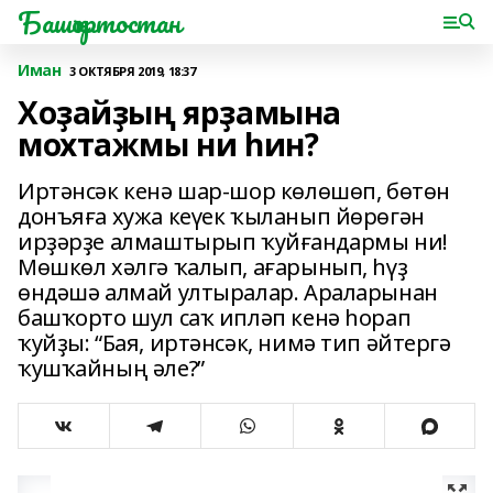
Башҡортостан
Иман
3 ОКТЯБРЯ 2019, 18:37
Хоҙайҙың ярҙамына
мохтажмы ни һин?
Иртәнсәк кенә шар-шор көлөшөп, бөтөн
донъяға хужа кеүек ҡыланып йөрөгән
ирҙәрҙе алмаштырып ҡуйғандармы ни!
Мөшкөл хәлгә ҡалып, ағарынып, һүҙ
өндәшә алмай ултыралар. Араларынан
башҡорто шул саҡ ипләп кенә һорап
ҡуйҙы: “Бая, иртәнсәк, нимә тип әйтергә
ҡушҡайның әле?”