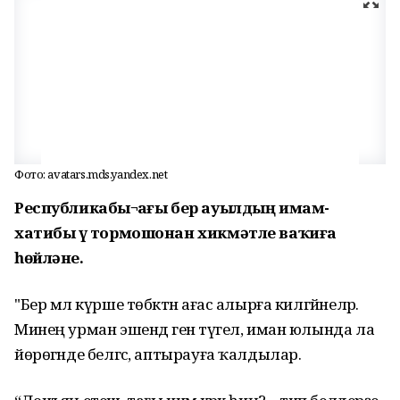
Фото: avatars.mds.yandex.net
Республикабыҙ¬ҙағы бер ауылдың имам-
хатибы үҙ тормошонан хикмәтле ваҡиға
һөйләне.
"Бер мәл күрше төбәктән ағас алырға килгәйнеләр.
Минең урман эшендә генә түгел, иман юлында ла
йөрөгәнде белгәс, аптырауға ҡалдылар.