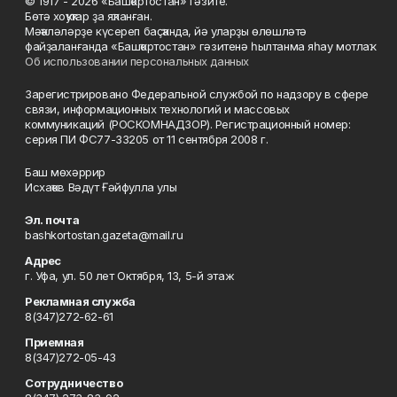
© 1917 - 2026 «Башҡортостан» гәзите.
Бөтә хоҡуҡтар ҙа яҡланған.
Мәҡәләләрҙе күсереп баҫҡанда, йә уларҙы өлөшләтә
файҙаланғанда «Башҡортостан» гәзитенә һылтанма яһау мотлаҡ.
Об использовании персональных данных
Зарегистрировано Федеральной службой по надзору в сфере
связи, информационных технологий и массовых
коммуникаций (РОСКОМНАДЗОР). Регистрационный номер:
серия ПИ ФС77-33205 от 11 сентября 2008 г.
Баш мөхәррир
Исхаҡов Вәдүт Ғәйфулла улы
Эл. почта
bashkortostan.gazeta@mail.ru
Адрес
г. Уфа, ул. 50 лет Октября, 13, 5-й этаж
Рекламная служба
8(347)272-62-61
Приемная
8(347)272-05-43
Сотрудничество