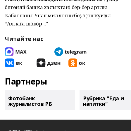
бөтөнләй башҡа халыҡтан) бер-бер артлы
ҡабатланы. Унан милләттәшебеҙ өҫтәп ҡуйҙы:
“Аллаға шөкөр!..”
Читайте нас
Партнеры
Фотобанк
Рубрика "Еда и
журналистов РБ
напитки"