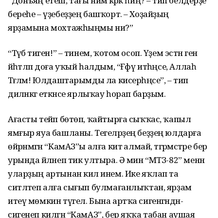
“Донъяң етеш, тағы нимә кәрәк һиңә? – тип белдерҙе
береһе – үҙебеҙҙең башҡорт. – Хоҙайҙың
ярҙамына мохтажһыңмы ни?”
“Тәүбә тиген!” – тинем, ҡотом осоп. Үҙем эстән генә
йәһәтләп доға уҡый һалдым, “Ғәфү итһәңсе, Аллаһ
Тәғәләм! Юлдаштарымды ла кисерһәңсе”, – тип
диләнкәгә еткәнсе ярлыҡау һорап барҙым.
Ағасты тейәп бөтөп, ҡайтырға сыҡҡас, ҡапыл
ямғыр яуа башланы. Тегеләрҙең беҙҙең юлдарға
өйрәнмәгән “КамАЗ”ы алға китә алмай, тәгәрмәстәре бер
урында әйләнеп тик ултыра. Ә мин “МТЗ-82” менән
уларҙың артынан килә инем. Ике яҡлап та
ситләтеп алға сығып булмағанлыҡтан, ярҙам
итеү мөмкин түгел. Бына артҡа сигенгәндән-
сигенеп килгән “КамАЗ”, бер яҡҡа табан аушая