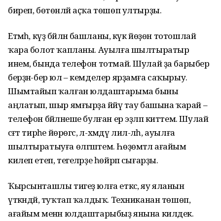
биреп, бөтөнләй аҫҡа төшөп ултырҙы.
Етмәһә, күҙ бәйләнә башланы, күк йөҙөн тотошлай
ҡара болот ҡапланы. Ауылға шылтыратыр
инем, бында телефон тотмай. Шулай ҙа барыбер
берҙән-бер юл – кемделер ярҙамға саҡырыу.
Шымтайып ҡалған юлдаштарыма быны
аңлатып, шыр ямғырҙа йәйәү тау башына ҡарай –
телефон бәйләнеше булған ер эҙләп киттем. Шулай
сәғәт тирәһе йөрөгәс, әл-хәмдү лил-ләһ, ауылға
шылтыратыуға өлгәштем. Һөҙөмтәлә ағайым
килеп етеп, тегеләрҙе һөйрәп сығарҙы.
Ҡырсынташлы тигеҙ юлға еткәс, яу яланын
үткәндәй, туҡтап ҡалдыҡ. Техниканан төшөп,
ағайым менән юлдаштарыбыҙ янына килдек.