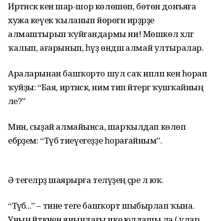
Иртәнсәк кенә шар-шор көлөшөп, бөтөн донъяға
хужа кеүек ҡыланып йөрөгән ирҙәрҙе
алмаштырып ҡуйғандармы ни! Мөшкөл хәлгә
ҡалып, ағарынып, һүҙ өндәшә алмай ултыралар.
Араларынан башҡорто шул саҡ ипләп кенә һорап
ҡуйҙы: “Бая, иртәнсәк, нимә тип әйтергә ҡушҡайның
әле?”
Мин, сыҙай алмайынса, шарҡылдап көлөп
ебәрҙем: “Тәүбә тиеүегеҙҙе һорағайным”.
Ә тегеләрҙә шаярырға теләүҙең әҫәре лә юҡ.
“Тәүбә...” – тине теге башҡорт шыбырлап ҡына.
Уның әйткәнен янындағы ике юлдашы ла (ә улар