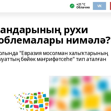
+21 °С
VK
Облачно
мандарының рухи
облемалары нимәлә?
-холында "Евразия мосолман халыҡтарының
быуаттың бөйөк мәғрифәтсеһе" тип аталған