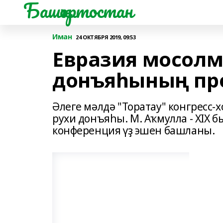
Башҡортостан
Иман
24 ОКТЯБРЯ 2019, 09:53
Евразия мосол
донъяһының пр
Әлеге мәлдә "Торатау" конгресс
рухи донъяһы. М. Аҡмулла - XIX 
конференция үҙ эшен башланы.