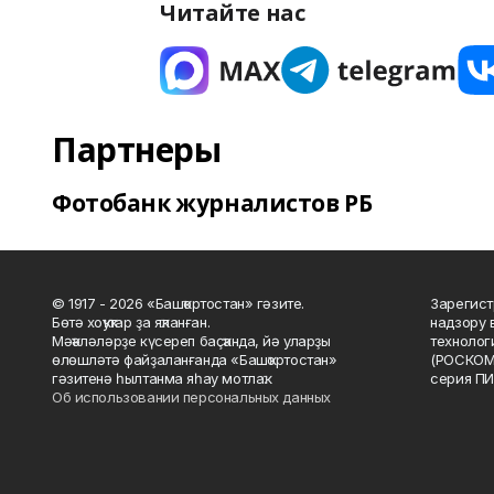
Читайте нас
Партнеры
Фотобанк журналистов РБ
© 1917 - 2026 «Башҡортостан» гәзите.
Зарегист
Бөтә хоҡуҡтар ҙа яҡланған.
надзору 
Мәҡәләләрҙе күсереп баҫҡанда, йә уларҙы
технолог
өлөшләтә файҙаланғанда «Башҡортостан»
(РОСКОМ
гәзитенә һылтанма яһау мотлаҡ.
серия ПИ
Об использовании персональных данных