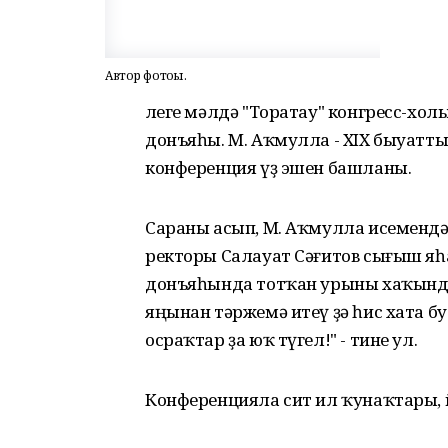
Автор фотоһы.
Әлеге мәлдә "Торатау" конгресс-х
донъяһы. М. Аҡмулла - XIX быуатты
конференция үҙ эшен башланы.
Сараны асып, М. Аҡмулла исемендә
ректоры Салауат Сәғитов сығыш я
донъяһында тотҡан урыны хаҡында 
яңынан тәржемә итеү ҙә һис хата бу
осраҡтар ҙа юҡ түгел!" - тине ул.
Конференцияла сит ил ҡунаҡтары, 