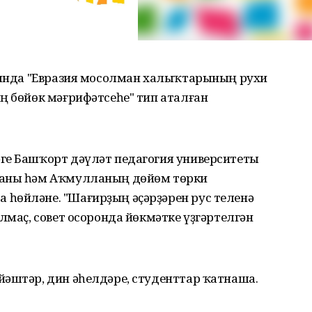
олында "Евразия мосолман халыҡтарының рухи
ң бөйөк мәғрифәтсеһе" тип аталған
ге Башҡорт дәүләт педагогия университеты
һаны һәм Аҡмулланың дөйөм төрки
һөйләне. "Шағирҙың әҫәрҙәрен рус теленә
лмаҫ, совет осоронда йөкмәтке үҙгәртелгән
йәштәр, дин әһелдәре, студенттар ҡатнаша.