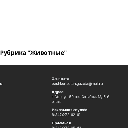
Рубрика "Животные"
Эл. почта
лы
bashkortostan.gazeta@mail.ru
Адрес
г. Уфа, ул. 50 лет Октября, 13, 5-й
этаж
Рекламная служба
8(347)272-62-61
Приемная
8(347)272-05-43