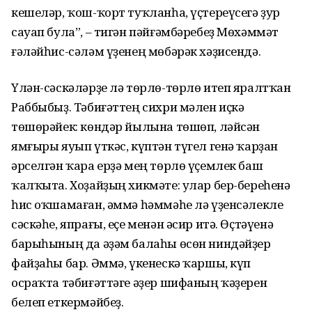
кешеләр, ҡош-ҡорт туҡланһа, үҫтереүсегә ҙур
сауап була”, – тигән пәйғәмбәребеҙ Мөхәммәт
ғәләйһис-сәләм үҙенең мөбәрәк хәҙисендә.
Үлән-сәскәләрҙе лә төрлө-төрлө итеп яралтҡан
Раббыбыҙ. Тәбиғәттең сихри мәлен иҫкә
төшөрәйек: көндәр йылына төшөп, ләйсән
ямғыры яуып үткәс, күптән түгел генә ҡарҙан
әрселгән ҡара ерҙә мең төрлө үҫемлек баш
ҡалҡыта. Хоҙайҙың хикмәте: улар бер-береһенә
һис оҡшамаған, әммә һәммәһе лә үҙенсәлекле
сәскәһе, япрағы, еҫе менән әсир итә. Өҫтәүенә
барыһының да әҙәм балаһы өсөн ниндәйҙер
файҙаһы бар. Әммә, үкенескә ҡаршы, күп
осраҡта тәбиғәттәге әҙер шифаның ҡәҙерен
белеп еткермәйбеҙ.