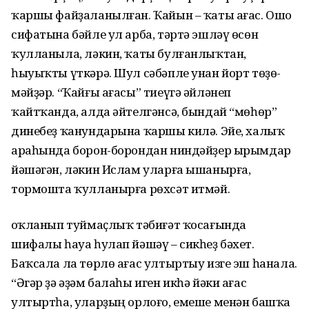
ҡаршы файҙаланылған. Ҡайын – ҡаты ағас. Ошо
сифатына бәйле ул арба, тәртә эшләү өсөн
ҡулланыла, ләкин, ҡаты булғанлыҡтан,
һыуыҡты үткәрә. Шул сәбәпле унан йорт төҙө­
мәйҙәр. “Ҡайғы ағасы” тиеүгә әйләнеп
ҡайтҡанда, алда әйтелгәнсә, бындай “мөһөр”
динебеҙ ҡанундарына ҡаршы килә. Эйе, халыҡ
араһында борон-борондан ниндәйҙер ырымдар
йәшәгән, ләкин Ислам уларға ышанырға,
тормошта ҡулланырға рөхсәт итмәй.
Һоҡланып туймаҫлыҡ тәбиғәт ҡосағында
шифалы һауа һулап йәшәү – сикһеҙ бәхет.
Баҡсала ла төрлө ағас ултыртыу изге эш һанала.
“Әгәр ҙә әҙәм балаһы иген икһә йәки ағас
ултыртһа, уларҙың орлоғо, емеше менән башҡа