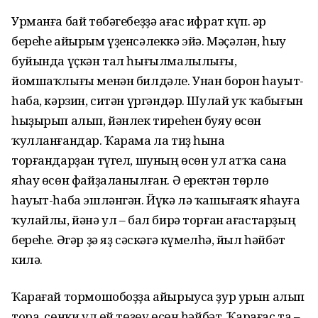
Урманға бай төбәгебеҙҙә ағас ифрат күп. Һәр
береһе айырым үҙенсәлеккә эйә. Мәҫәлән, һыу
буйында үҫкән тал һығылмалылығы,
йомшаҡлығы менән билдәле. Унан борон һауыт-
һаба, кәрзин, ситән үргәндәр. Шулай уҡ ҡабығын
һыҙырып алып, йәнлек тиреһен буяу өсөн
ҡулланғандар. Ҡарама ла тиҙ һына
торғандарҙан түгел, шуның өсөн ул атҡа сана
яһау өсөн файҙа­ланылған. Ә еректән төрлө
һауыт-һаба эшләнгән. Йүкә лә ҡашығаяҡ яһауға
ҡулайлы, йәнә ул – бал бирә торған ағастарҙың
береһе. Әгәр ҙә яҙ сәскәгә күмелһә, йыл һәйбәт
килә.
Ҡарағай тормошобоҙҙа айырыуса ҙур урын алып
тора, сөнки ул өй төҙөү өсөн һәйбәт. Ҡарағас та –