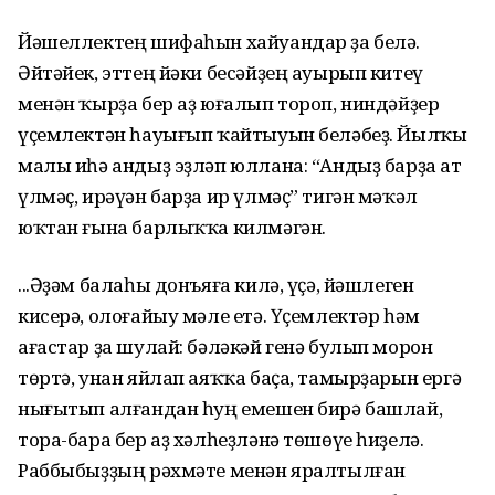
Йәшеллектең шифаһын хайуандар ҙа белә.
Әйтәйек, эттең йәки бесәйҙең ауырып китеү
менән ҡырҙа бер аҙ юғалып тороп, ниндәйҙер
үҫемлектән һауығып ҡайтыуын беләбеҙ. Йылҡы
малы иһә андыҙ эҙләп юллана: “Андыҙ барҙа ат
үлмәҫ, ирәүән барҙа ир үлмәҫ” тигән мәҡәл
юҡтан ғына барлыҡҡа килмәгән.
...Әҙәм балаһы донъяға килә, үҫә, йәшлеген
кисерә, олоғайыу мәле етә. Үҫемлектәр һәм
ағастар ҙа шулай: бәләкәй генә булып морон
төртә, унан яйлап аяҡҡа баҫа, тамырҙарын ергә
нығытып алғандан һуң емешен бирә башлай,
тора-бара бер аҙ хәлһеҙләнә төшөүе һиҙелә.
Раббыбыҙҙың рәхмәте менән яралтылған