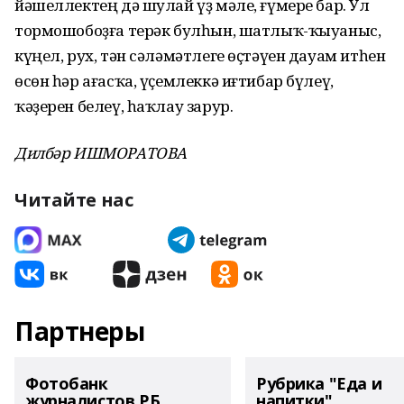
йәшеллектең дә шулай үҙ мәле, ғүмере бар. Ул
тормошобоҙға терәк булһын, шатлыҡ-ҡыуаныс,
күңел, рух, тән сәләмәтлеге өҫтәүен дауам итһен
өсөн һәр ағасҡа, үҫемлеккә иғтибар бүлеү,
ҡәҙерен белеү, һаҡлау зарур.
Дилбәр ИШМОРАТОВА
Читайте нас
Партнеры
Фотобанк
Рубрика "Еда и
журналистов РБ
напитки"