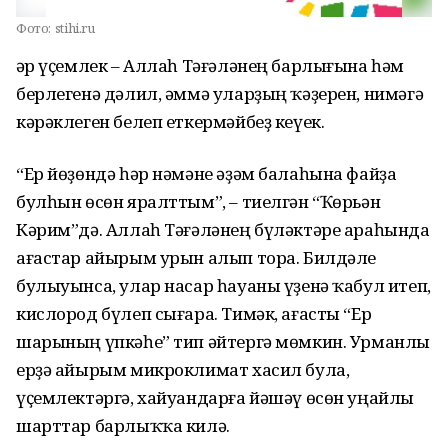
Фото:
stihi.ru
Һәр үҫемлек – Аллаһ Тәғәләнең барлығына һәм
берлегенә дәлил, әммә уларҙың ҡәҙерен, нимәгә
кәрәклеген белеп еткермәйбеҙ кеүек.
“Ер йөҙөндә һәр нәмәне әҙәм балаһына файҙа
булһын өсөн яралттым”, – тиелгән “Ҡөрьән
Кәрим”дә. Аллаһ Тәғәләнең бүләктәре араһында
ағастар айырым урын алып тора. Билдәле
булыуынса, улар насар һауаны үҙенә ҡабул итеп,
кислород бүлеп сығара. Тимәк, ағасты “Ер
шарының үпкәһе” тип әйтергә мөмкин. Урманлы
ерҙә айырым микроклимат хасил була,
үҫемлектәргә, хайуандарға йәшәү өсөн уңайлы
шарттар барлыҡҡа килә.