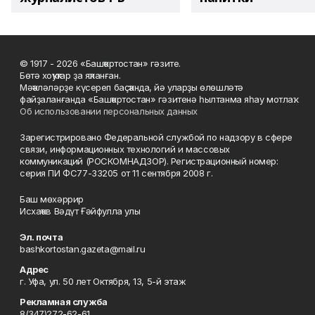
© 1917 - 2026 «Башҡортостан» гәзите.
Бөтә хоҡуҡтар ҙа яҡланған.
Мәҡәләләрҙе күсереп баҫҡанда, йә уларҙы өлөшләтә
файҙаланғанда «Башҡортостан» гәзитенә һылтанма яһау мотлаҡ.
Об использовании персональных данных
Зарегистрировано Федеральной службой по надзору в сфере
связи, информационных технологий и массовых
коммуникаций (РОСКОМНАДЗОР). Регистрационный номер:
серия ПИ ФС77-33205 от 11 сентября 2008 г.
Баш мөхәррир
Исхаҡов Вәдүт Ғәйфулла улы
Эл. почта
bashkortostan.gazeta@mail.ru
Адрес
г. Уфа, ул. 50 лет Октября, 13, 5-й этаж
Рекламная служба
8(347)272-62-61