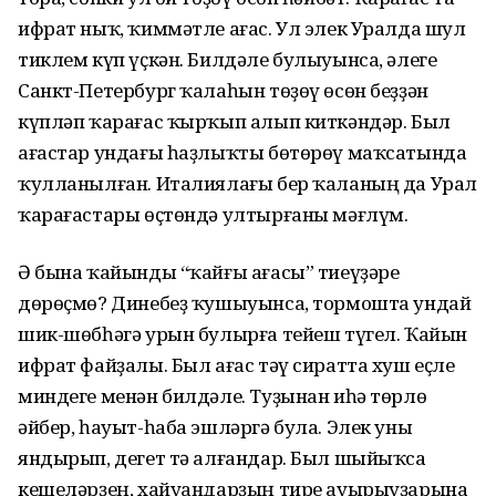
ифрат ныҡ, ҡиммәтле ағас. Ул элек Уралда шул
тиклем күп үҫкән. Билдәле булыуынса, әлеге
Санкт-Петербург ҡалаһын төҙөү өсөн беҙҙән
күпләп ҡарағас ҡырҡып алып киткәндәр. Был
ағастар ундағы һаҙлыҡты бөтөрөү маҡсатында
ҡулланылған. Италиялағы бер ҡаланың да Урал
ҡарағастары өҫтөндә ултырғаны мәғлүм.
Ә бына ҡайынды “ҡайғы ағасы” тиеүҙәре
дөрөҫмө? Динебеҙ ҡушыуынса, тормошта ундай
шик-шөбһәгә урын булырға тейеш түгел. Ҡайын
ифрат файҙалы. Был ағас тәү сиратта хуш еҫле
миндеге менән билдәле. Туҙынан иһә төрлө
әйбер, һауыт-һаба эшләргә була. Элек уны
яндырып, дегет тә алғандар. Был шыйыҡса
кешеләрҙең, хайуандарҙың тире ауырыуҙарына