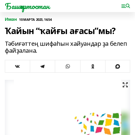
Башҡортостан
Иман
10 МАРТА 2023, 16:54
Ҡайын “ҡайғы ағасы”мы?
Тәбиғәттең шифаһын хайуандар ҙа белеп
файҙалана.