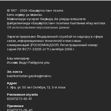
© 1917 - 2026 «Башҡортостан» гәзите.
Бөтә хоҡуҡтар ҙа яҡланған.
Мәҡәләләрҙе күсереп баҫҡанда, йә уларҙы өлөшләтә
файҙаланғанда «Башҡортостан» гәзитенә һылтанма яһау мотлаҡ.
Об использовании персональных данных
Зарегистрировано Федеральной службой по надзору в сфере
связи, информационных технологий и массовых
коммуникаций (РОСКОМНАДЗОР). Регистрационный номер:
серия ПИ ФС77-33205 от 11 сентября 2008 г.
Баш мөхәррир
Исхаҡов Вәдүт Ғәйфулла улы
Эл. почта
bashkortostan.gazeta@mail.ru
Адрес
г. Уфа, ул. 50 лет Октября, 13, 5-й этаж
Рекламная служба
8(347)272-62-61
Приемная
8(347)272-05-43