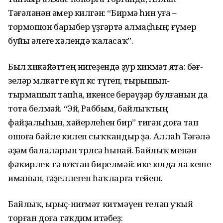
Тәғәләнән әмер килгән: “Бирмә һин уға –
тормошон барыбер үҙгәртә алмаҫһың: ғүмер
буйы әлеге хәлендә ҡаласаҡ”.
Был хикәйәттең ниге­ҙендә ҙур хикмәт ята: бәғ­
зеләр мөлкәтте күп көс түгеп, тырышып-
тырмашып тапһа, икенсе берәүҙәр булғанын да
тота белмәй. “Эй, Раббым, байлыҡтың
файҙалыһын, хәйерлеһен бир” тигән доға тап
ошоға бәйле килеп сыҡҡандыр ҙа. Аллаһ Тәғәлә
әҙәм балаларын төрлөсә һынай. Байлыҡ менән
фәҡирлек тә юҡтан бирелмәй: ике юлда ла кеше
иманын, ғәҙеллеген һаҡ­ларға тейеш.
Байлыҡ, ырыҫ-ниғмәт китмәүен теләп уҡый
торған доға тәҡдим итәбеҙ: