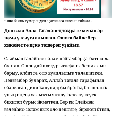
"Ошо байлыҡ ғүмереңдең аҙағынаса етәсәк", тиһә лә...
Донъяла Аллаһ Тәғәләнең ҡөҙрәте менән һәр
нәмә үлсәүгә һалынған. Ошоға бәйле бер
хикәйәтте иҫкә төшөрөп уҙайыҡ.
Сөләймән ғәләйһис-сәләм пәйғәмбәр ҙә, батша ла
булған. Ошондай ике ҙур вазифаны бергә алып
барыу, әлбиттә, оло яуаплы­лыҡ талап иткән.
Пәйғәмбәр булараҡ, Аллаһ Тәғәлә тарафынан
ебәрелгән дини ҡанундарҙы өйрәтһә, бат­шалыҡ
уның иңенә халыҡты яҡлау, һаҡлау кеүек
бихисап бурыс йөкмәткән. Бер көн Сөләймән
ғәләйһис-сәләм ныҡ оло йәштәге, бөкрәйеп бөткән,