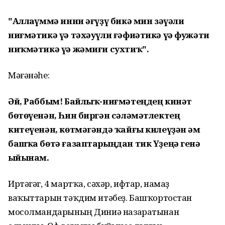
"Аллаһүммә инни әғүҙү бикә мин зәүәли
ниғмәтикә үә тәхәуүли ғәфиәтикә үә фужәти
ниҡмәтикә үә жәмиғи сухтиҡ".
Мәғәнәһе:
Әй, Раббым! Байлыҡ-ниғмәтеңдең кинәт
бөтөүенән, Һин биргән сәләмәтлектең
китеүенән, көтмәгәндә ҡайғы килеүҙән һәм
башҡа бөтә ғазаптарыңдан тик Үҙеңә генә
һыйынам.
Иртәгәг, 4 мартҡа, сәхәр, ифтар, намаҙ
ваҡыттарын тәҡдим итәбеҙ. Башҡортостан
мосолмандарының Диниә назаратынан