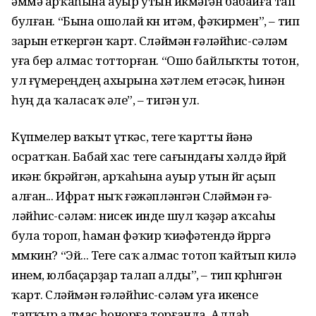
әммә арҡаһына ауыр утын йөкмәгән бабайға тап
булған. “Бына ошолай көн итәм, фәҡирмен”, – тип
зарын еткергән ҡарт. Сөләй­мән ғәләйһис-сәләм
уға бер алмас тотторған. “Ошо бай­лыҡты тотон,
ул ғүмереңдең ахырына хәтлем етәсәк, һинән
һуң да ҡаласаҡ әле”, – тигән ул.
Күпмелер ваҡыт үткәс, теге ҡартты йәнә
осратҡан. Бабай хас теге сағындағы хәлдә йөрөй
икән: бөкрәйгән, арҡаһына ауыр утын йөгө аҫып
алған... Ифрат ныҡ ғәжәпләнгән Сөләймән ғә­
ләйһис-сәләм: нисек инде шул ҡәҙәр аҡсаһы
була тороп, һаман фәҡир ҡиәфә­тендә йөрөргә
мөмкин? “Эй... Теге саҡ алмас тотоп ҡайтып килә
инем, юлбаҫарҙар талап алды”, – тип көрһөнгән
ҡарт. Сөләймән ғәләйһис-сәләм уға икенсе
тапҡыр алмас һонорға торғанда, Ал­лаһ