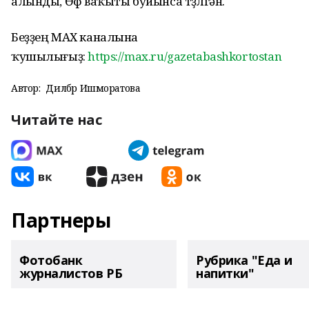
алынды, Өфө ваҡыты буйынса төҙөлгән.
Беҙҙең МАХ каналына
ҡушылығыҙ:
https://max.ru/gazetabashkortostan
Автор:
Дилбәр Ишморатова
Читайте нас
Партнеры
Фотобанк
Рубрика "Еда и
журналистов РБ
напитки"