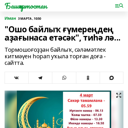
Башҡортостан
Иман
3 МАРТА , 10:50
"Ошо байлыҡ ғүмереңдең
аҙағынаса етәсәк", тиһә лә...
Тормошоғоҙҙан байлыҡ, сәләмәтлек
китмәүен һорап уҡыла торған доға -
сайтта.