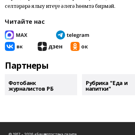
селтәрҙәрҙә ялыу итеүе әлегә һөҙөмтә бирмәй.
Читайте нас
Партнеры
Фотобанк
Рубрика "Еда и
журналистов РБ
напитки"
© 1917 - 2026 «Башҡортостан» гәзите.