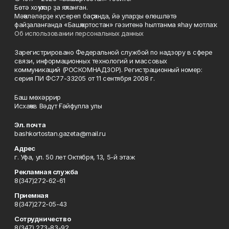
Бөтә хоҡуҡтар ҙа яҡланған.
Мәҡәләләрҙе күсереп баҫҡанда, йә уларҙы өлөшләтә
файҙаланғанда «Башҡортостан» гәзитенә һылтанма яһау мотлаҡ.
Об использовании персональных данных
Зарегистрировано Федеральной службой по надзору в сфере
связи, информационных технологий и массовых
коммуникаций (РОСКОМНАДЗОР). Регистрационный номер:
серия ПИ ФС77-33205 от 11 сентября 2008 г.
Баш мөхәррир
Исхаҡов Вәдүт Ғәйфулла улы
Эл. почта
bashkortostan.gazeta@mail.ru
Адрес
г. Уфа, ул. 50 лет Октября, 13, 5-й этаж
Рекламная служба
8(347)272-62-61
Приемная
8(347)272-05-43
Сотрудничество
8(347) 273-83-92