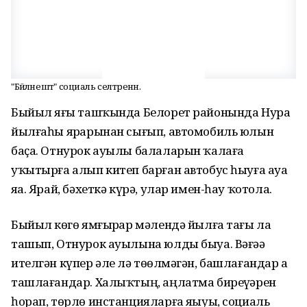
"Бәйләнештә" социаль селтәренән.
Быйыл яҙғы ташҡында Белорет районында Нура
йылғаһы ярҙарынан сығып, автомобиль юлын
баҫа. Отнурок ауылы балаларын ҡалаға
уҡытырға алып китеп барған автобус һыуға ауа
яҙа. Ярай, бәхеткә күрә, улар имен-һау ҡотола.
Быйыл көҙгө ямғырҙар мәлендә йылға тағы ла
ташып, Отнурок ауылына юлды быуа. Вәғәҙә
ителгән күпер әле лә төҙөлмәгән, башлағандар ҙа
ташлағандар. Халыҡтың, аңлатма биреүҙәрен
һорап, төрлө инстанцияларға яҙыуы, социаль