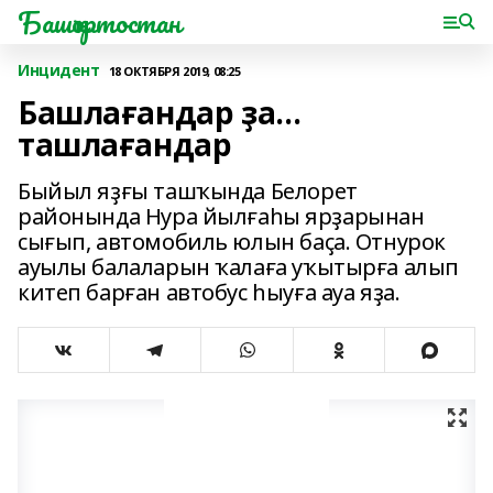
Башҡортостан
Инцидент
18 ОКТЯБРЯ 2019, 08:25
Башлағандар ҙа…
ташлағандар
Быйыл яҙғы ташҡында Белорет
районында Нура йылғаһы ярҙарынан
сығып, автомобиль юлын баҫа. Отнурок
ауылы балаларын ҡалаға уҡытырға алып
китеп барған автобус һыуға ауа яҙа.