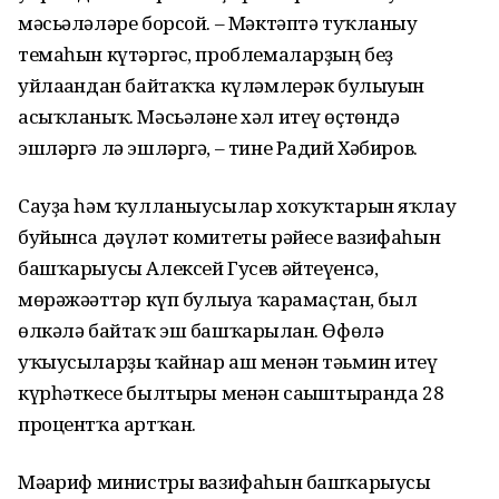
мәсьәләләре борсой. – Мәктәптә туҡланыу
темаһын күтәргәс, проблемаларҙың беҙ
уйлағандан байтаҡҡа күләмлерәк булыуын
асыҡланыҡ. Мәсьәләне хәл итеү өҫтөндә
эшләргә лә эшләргә, – тине Радий Хәбиров.
Сауҙа һәм ҡулланыусылар хоҡуҡтарын яҡлау
буйынса дәүләт комитеты рәйесе вазифаһын
башҡарыусы Алексей Гусев әйтеүенсә,
мөрәжәғәттәр күп булыуға ҡарамаҫтан, был
өлкәлә байтаҡ эш башҡарылған. Өфөлә
уҡыусыларҙы ҡайнар аш менән тәьмин итеү
күрһәткесе былтырғы менән сағыштырғанда 28
процентҡа артҡан.
Мәғариф министры вазифаһын башҡарыусы