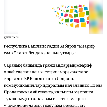
glavarb.ru
Республика Башлығы Радий Хәбиров “Мәғариф
сәғәте” тәртибендә кәңәшмә үткәрҙе.
Сараның башында граждандарҙың мәғариф
өлкәһенә ҡағылған электрон мөрәжәғәттәре
ҡаралды. БР Башлығының Социаль
коммуникациялар идаралығы начальнигы Елена
Прочаковская әйтеүенсә, халыҡты мәктәптә
туҡланыуҙың хаҡы һәм сифаты, мәғариф
учреждениеларын төҙөү һәм ремонтлау