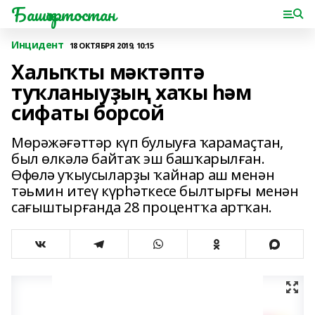
Башҡортостан
Инцидент
18 ОКТЯБРЯ 2019, 10:15
Халыҡты мәктәптә
туҡланыуҙың хаҡы һәм
сифаты борсой
Мөрәжәғәттәр күп булыуға ҡарамаҫтан,
был өлкәлә байтаҡ эш башҡарылған.
Өфөлә уҡыусыларҙы ҡайнар аш менән
тәьмин итеү күрһәткесе былтырғы менән
сағыштырғанда 28 процентҡа артҡан.