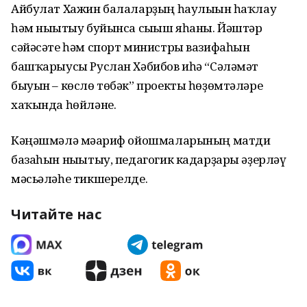
Айбулат Хажин балаларҙың һаулығын һаҡлау
һәм нығытыу буйынса сығыш яһаны. Йәштәр
сәйәсәте һәм спорт министры вазифаһын
башҡарыусы Руслан Хәбибов иһә “Сәләмәт
быуын – көслө төбәк” проекты һөҙөмтәләре
хаҡында һөйләне.
Кәңәшмәлә мәғариф ойошмаларының матди
базаһын нығытыу, педагогик кадарҙары әҙерләү
мәсьәләһе тикшерелде.
Читайте нас