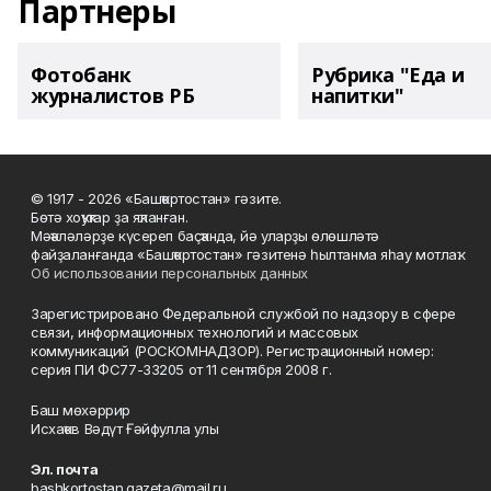
Партнеры
Фотобанк
Рубрика "Еда и
журналистов РБ
напитки"
© 1917 - 2026 «Башҡортостан» гәзите.
Бөтә хоҡуҡтар ҙа яҡланған.
Мәҡәләләрҙе күсереп баҫҡанда, йә уларҙы өлөшләтә
файҙаланғанда «Башҡортостан» гәзитенә һылтанма яһау мотлаҡ.
Об использовании персональных данных
Зарегистрировано Федеральной службой по надзору в сфере
связи, информационных технологий и массовых
коммуникаций (РОСКОМНАДЗОР). Регистрационный номер:
серия ПИ ФС77-33205 от 11 сентября 2008 г.
Баш мөхәррир
Исхаҡов Вәдүт Ғәйфулла улы
Эл. почта
bashkortostan.gazeta@mail.ru