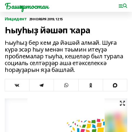
Башҡортостан
Инцидент
29 НОЯБРЯ 2019, 12:15
Һыуһыҙ йәшәп ҡара
Һыуһыҙ бер кем дә йәшәй алмай. Шуға
күрә эсәр һыу менән тәьмин итеүҙә
проблемалар тыуһа, кешеләр был турала
социаль селтәрҙәр аша етәкселеккә
һорауҙарын яҙа башлай.