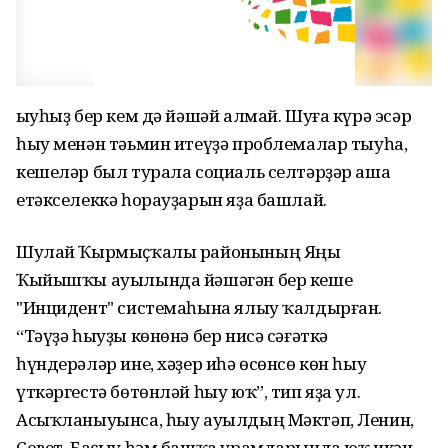
Һыуһыҙ бер кем дә йәшәй алмай. Шуға күрә эсәр
һыу менән тәьмин итеүҙә проблемалар тыуһа,
кешеләр был турала социаль селтәрҙәр аша
етәкселеккә һорауҙарын яҙа башлай.
Шулай Ҡырмыҫҡалы районының Яңы
Ҡыйышҡы ауылында йәшәгән бер кеше
"Инцидент" системаһына ялыу ҡалдырған.
“Тәүҙә һыуҙы көнөнә бер нисә сәғәткә
һүндерәләр ине, хәҙер иһә өсөнсө көн һыу
үткәргестә бөтөнләй һыу юҡ”, тип яҙа ул.
Асыҡланыуынса, һыу ауылдың Мәктәп, Ленин,
Совет, Баҫыу һәм башҡа урамдарында юҡ икән.