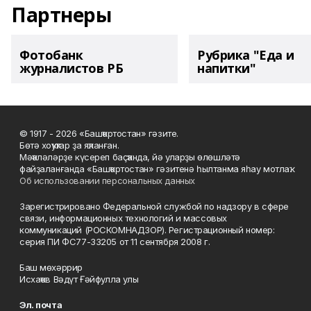
Партнеры
Фотобанк
Рубрика "Еда и
журналистов РБ
напитки"
© 1917 - 2026 «Башҡортостан» гәзите.
Бөтә хоҡуҡтар ҙа яҡланған.
Мәҡәләләрҙе күсереп баҫҡанда, йә уларҙы өлөшләтә
файҙаланғанда «Башҡортостан» гәзитенә һылтанма яһау мотлаҡ.
Об использовании персональных данных
Зарегистрировано Федеральной службой по надзору в сфере
связи, информационных технологий и массовых
коммуникаций (РОСКОМНАДЗОР). Регистрационный номер:
серия ПИ ФС77-33205 от 11 сентября 2008 г.
Баш мөхәррир
Исхаҡов Вәдүт Ғәйфулла улы
Эл. почта