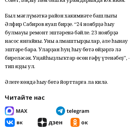
Был мәғлүмәткә район хакимиәте башлығы
Әлфир Сабиров яуап бирҙе. “24 ноябрҙә һыу
булмауы ремонт эштәренә бәйле. 23 ноябрҙә
насос янғайны. Уны алмаштырҙылар, әле һынау
эштәре бара. Уларҙан һуң һыу бөтә өйҙәргә лә
биреләсәк. Уңайһыҙлыҡтар өсөн ғәфү үтенәбеҙ”, -
тип яҙҙы ул.
Әлеге көндә һыу бөтә йорттарға ла килә.
Читайте нас