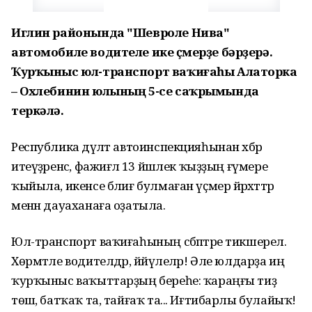
Иглин районында "Шевроле Нива"
автомобиле водителе ике үҫмерҙе бәрҙерә.
Ҡурҡыныс юл-транспорт ваҡиғаһы Алаторка
– Охлебинин юлының 5-се саҡрымында
теркәлә.
Республика дәүләт автоинспекцияһынан хәбәр
итеүҙәренсә, фажиғәлә 13 йәшлек ҡыҙҙың ғүмере
ҡыйыла, икенсе бәлиғ булмаған үҫмер йәрәхәттәр
менән дауаханаға оҙатыла.
Юл-транспорт ваҡиғаһының сәбәптәре тикшерелә.
Хөрмәтле водителдәр, йәйәүлеләр! Әле юлдарҙа иң
ҡурҡыныс ваҡыттарҙың береһе: ҡараңғы тиҙ
төшә, батҡаҡ та, тайғаҡ та... Иғтибарлы булайыҡ!