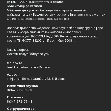
© 1917 - 2026 «Башҡортостан» гәзите.
Бөтә хоҡуҡтар ҙа яҡланған.
Мәҡәләләрҙе күсереп баҫҡанда, йә уларҙы өлөшләтә
файҙаланғанда «Башҡортостан» гәзитенә һылтанма яһау мотлаҡ.
Об использовании персональных данных
Зарегистрировано Федеральной службой по надзору в сфере
связи, информационных технологий и массовых
коммуникаций (РОСКОМНАДЗОР). Регистрационный номер:
серия ПИ ФС77-33205 от 11 сентября 2008 г.
Баш мөхәррир
Исхаҡов Вәдүт Ғәйфулла улы
Эл. почта
bashkortostan.gazeta@mail.ru
Адрес
г. Уфа, ул. 50 лет Октября, 13, 5-й этаж
Рекламная служба
8(347)272-62-61
Приемная
8(347)272-05-43
Сотрудничество