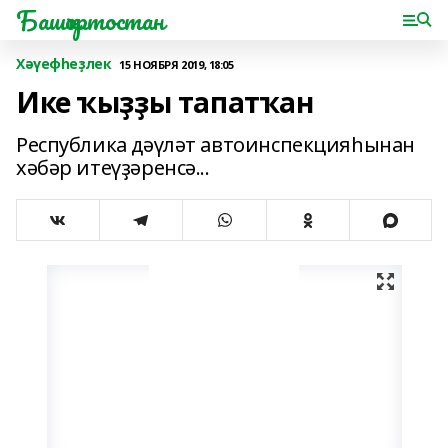
Башҡортостан
Хәүефһеҙлек
15 НОЯБРЯ 2019, 18:05
Ике ҡыҙҙы тапатҡан
Республика дәүләт автоинспекцияһынан
хәбәр итеүҙәренсә...