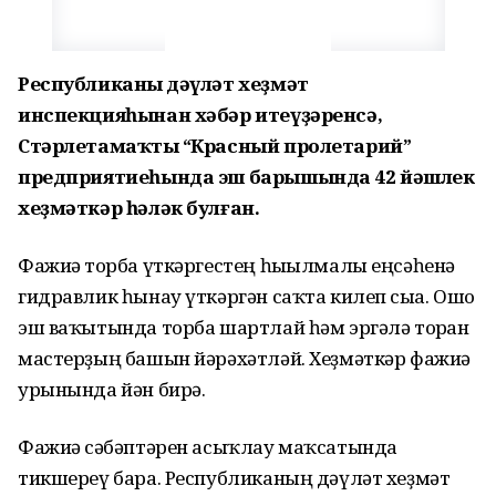
Республиканың дәүләт хеҙмәт
инспекцияһынан хәбәр итеүҙәренсә,
Стәрлетамаҡтың “Красный пролетарий”
предприятиеһында эш барышында 42 йәшлек
хеҙмәткәр һәләк булған.
Фажиғә торба үткәргестең һығылмалы еңсәһенә
гидравлик һынау үткәргән саҡта килеп сыға. Ошо
эш ваҡытында торба шартлай һәм эргәлә торған
мастерҙың башын йәрәхәтләй. Хеҙмәткәр фажиғә
урынында йән бирә.
Фажиғә сәбәптәрен асыҡлау маҡсатында
тикшереү бара. Республиканың дәүләт хеҙмәт