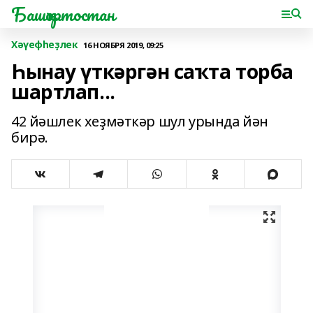
Башҡортостан
Хәүефһеҙлек
16 НОЯБРЯ 2019, 09:25
Һынау үткәргән саҡта торба
шартлап...
42 йәшлек хеҙмәткәр шул урында йән
бирә.