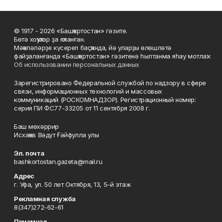
© 1917 - 2026 «Башҡортостан» гәзите.
Бөтә хоҡуҡтар ҙа яҡланған.
Мәҡәләләрҙе күсереп баҫҡанда, йә уларҙы өлөшләтә
файҙаланғанда «Башҡортостан» гәзитенә һылтанма яһау мотлаҡ.
Об использовании персональных данных
Зарегистрировано Федеральной службой по надзору в сфере
связи, информационных технологий и массовых
коммуникаций (РОСКОМНАДЗОР). Регистрационный номер:
серия ПИ ФС77-33205 от 11 сентября 2008 г.
Баш мөхәррир
Исхаҡов Вәдүт Ғәйфулла улы
Эл. почта
bashkortostan.gazeta@mail.ru
Адрес
г. Уфа, ул. 50 лет Октября, 13, 5-й этаж
Рекламная служба
8(347)272-62-61
Приемная