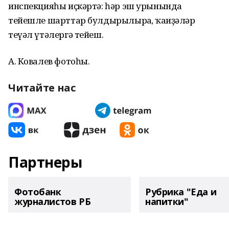
инспекцияһы иҫкәртә: һәр эш урынында
тейешле шарттар булдырылырға, ҡағиҙәләр
теүәл үтәлергә тейеш.
А. Ковалев фотоһы.
Читайте нас
Партнеры
Фотобанк
Рубрика "Еда и
журналистов РБ
напитки"