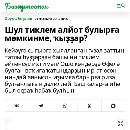
Башҡортостан
Хәүефһеҙлек
21 НОЯБРЯ 2019, 08:00
Шул тиклем алйот булырға
мөмкинме, ҡыҙҙар?
Кейәүгә сығырға хыялланған гүзәл заттың
татлы һүҙҙәрҙән башы ни тиклем
әйләнеүе ихтимал? Ошо көндәрҙә Өфөлә
булған ваҡиға ҡатындарҙың ир-ат өсөн
ниндәй аяныслы аҙымға барырға риза
булғанлығын дәлилләй. Башҡаларға иһә
был осраҡ һабаҡ булһын