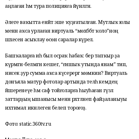
аңлаған һәм тура полицияға йүнәлгән.
Әлеге ваҡытта енәйәт эше ҡуҙғатылған. Мутлыҡ юлы
менән аҡса урлаған виртуаль “мөхәббәт ҡоло”ноң
шәхесен асыҡлау өсөн саралар күрелә.
Башҡаларға иһә был осраҡ һабаҡ: бер тапҡыр ҙа
күрмәгән-белмәгән кешегә, “ғишыҡ утында янам” тип,
нисек ҙур сумма аҡса күсерергә мөмкин? Виртуаль
донъяла матур фотолар артында теләһә кемдең
йәшеренеүе һәм саф тойғоларға һыуһаған гүзәл
заттарҙың ышанысы менән рәхәтләнеп файҙаланыуы
ихтимал икәнлеген белеп тороғоҙ.
Фото: static.360tv.ru