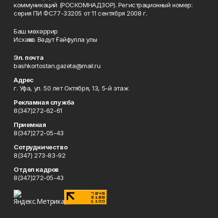
коммуникаций (РОСКОМНАДЗОР). Регистрационный номер:
серия ПИ ФС77-33205 от 11 сентября 2008 г.
Баш мөхәррир
Исхаҡов Вәдүт Ғәйфулла улы
Эл. почта
bashkortostan.gazeta@mail.ru
Адрес
г. Уфа, ул. 50 лет Октября, 13, 5-й этаж
Рекламная служба
8(347)272-62-61
Приемная
8(347)272-05-43
Сотрудничество
8(347) 273-83-92
Отдел кадров
8(347)272-05-43