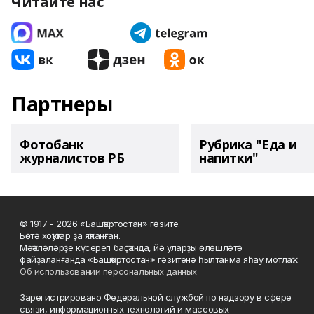
Читайте нас
Партнеры
Фотобанк
Рубрика "Еда и
журналистов РБ
напитки"
© 1917 - 2026 «Башҡортостан» гәзите.
Бөтә хоҡуҡтар ҙа яҡланған.
Мәҡәләләрҙе күсереп баҫҡанда, йә уларҙы өлөшләтә
файҙаланғанда «Башҡортостан» гәзитенә һылтанма яһау мотлаҡ.
Об использовании персональных данных
Зарегистрировано Федеральной службой по надзору в сфере
связи, информационных технологий и массовых