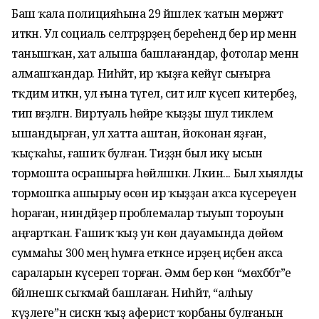
Баш ҡала полицияһына 29 йәшлек ҡатын мөрәжәғәт
иткән. Ул социаль селтәрҙәрҙең береһендә бер ир менән
танышҡан, хат алыша башлағандар, фотолар менән
алмашҡандар. Ниһәйәт, ир ҡыҙға кейәүгә сығырға
тәҡдим иткән, ул ғына түгел, сит илгә күсеп китербеҙ,
тип вәғәҙәләгән. Виртуаль һөйәре ҡыҙҙы шул тиклем
ышандырған, ул хатта аштан, йоҡонан яҙған,
ҡыҫҡаһы, ғашиҡ булған. Тиҙҙән был икәү ысын
тормошта осрашырға һөйләшкән. Ләкин... Был хыялды
тормошҡа ашырыу өсөн ир ҡыҙҙан аҡса күсереүен
һораған, ниндәйҙер проблемалар тыуып тороуын
аңғартҡан. Ғашиҡ ҡыҙ ун көн дауамында дөйөм
суммаһы 300 мең һумға еткәнсе ирҙең иҫәбенә аҡса
сараларын күсереп торған. Әммә бер көн “мөхәббәт”е
бәйләнешкә сыҡмай башлаған. Ниһәйәт, “алһыу
күҙлеге”н сискән ҡыҙ аферист ҡорбаны булғанын