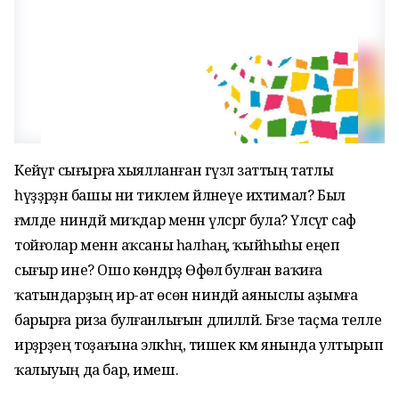
Кейәүгә сығырға хыялланған гүзәл заттың татлы
һүҙҙәрҙән башы ни тиклем әйләнеүе ихтимал? Был
ғәмәлде ниндәй миҡдар менән үлсәргә була? Үлсәүгә саф
тойғолар менән аҡсаны һалһаң, ҡыйһыһы еңеп
сығыр ине? Ошо көндәрҙә Өфөлә булған ваҡиға
ҡатындарҙың ир-ат өсөн ниндәй аяныслы аҙымға
барырға риза булғанлығын дәлилләй. Бәғзе таҫма телле
ирҙәрҙең тоҙағына эләкһәң, тишек кәмә янында ултырып
ҡалыуың да бар, имеш.