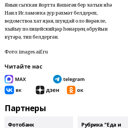
Янғын сыҡҡан йортта йәшәгән бер ҡатын иһә
Наил Исламовҡа ҙур рәхмәт белдереп,
ведомствоға хат яҙған, шундай оло йөрәкле,
ҡыйыу полицейскийҙар һөнәрҙең абруйын
күтәрә, тип белдергән.
Фото: images.aif.ru
Читайте нас
Партнеры
Фотобанк
Рубрика "Еда и