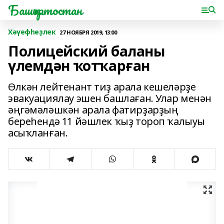
Башҡортостан
Хәүефһеҙлек
27 НОЯБРЯ 2019, 13:00
Полицейский баланы
үлемдән ҡотҡарған
Өлкән лейтенант тиҙ арала кешеләрҙе
эвакуациялау эшен башлаған. Улар менән
әңгәмәләшкән арала фатирҙарҙың
береһендә 11 йәшлек ҡыҙ тороп ҡалыуы
асыҡланған.