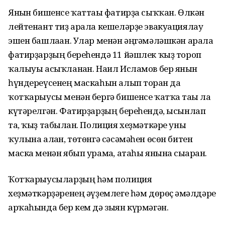
Янғын бишенсе ҡаттағы фатирҙа сыҡҡан. Өлкән
лейтенант тиҙ арала кешеләрҙе эвакуациялау
эшен башлаған. Улар менән әңгәмәләшкән арала
фатирҙарҙың береһендә 11 йәшлек ҡыҙ тороп
ҡалыуы асыҡланған. Наил Исламов бер янғын
һүндереүсенең маскаһын алып торған да
ҡотҡарыусы менән бергә бишенсе ҡатҡа тағы ла
күтәрелгән. Фатирҙарҙың береһендә, ысынлап
та, ҡыҙ табылған. Полиция хеҙмәткәре уны
ҡулына алған, төтөнгә сәсәмәһен өсөн битен
маска менән ябып урамға, атаһы янына сығарған.
Ҡотҡарыусыларҙың һәм полиция
хеҙмәткәрҙәренең әүҙемлеге һәм дөрөҫ ғәмәлдәре
арҡаһында бер кем дә зыян күрмәгән.