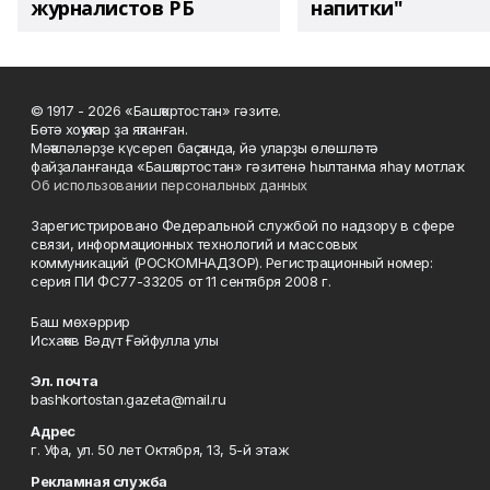
журналистов РБ
напитки"
© 1917 - 2026 «Башҡортостан» гәзите.
Бөтә хоҡуҡтар ҙа яҡланған.
Мәҡәләләрҙе күсереп баҫҡанда, йә уларҙы өлөшләтә
файҙаланғанда «Башҡортостан» гәзитенә һылтанма яһау мотлаҡ.
Об использовании персональных данных
Зарегистрировано Федеральной службой по надзору в сфере
связи, информационных технологий и массовых
коммуникаций (РОСКОМНАДЗОР). Регистрационный номер:
серия ПИ ФС77-33205 от 11 сентября 2008 г.
Баш мөхәррир
Исхаҡов Вәдүт Ғәйфулла улы
Эл. почта
bashkortostan.gazeta@mail.ru
Адрес
г. Уфа, ул. 50 лет Октября, 13, 5-й этаж
Рекламная служба