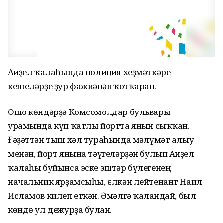
Ағиҙел ҡалаһында полиция хеҙмәткәре
кешеләрҙе ҙур фажиғәнән ҡотҡарған.
Ошо көндәрҙә Комсомолдар бульвары
урамында күп ҡатлы йортта янғын сыҡҡан.
Ғәҙәттән тыш хәл тураһында мғәлүмәт алыу
менән, йорт янына тәүгеләрҙән булып Ағиҙел
ҡалаһы буйынса эске эштәр бүлегенең
начальник ярҙамсыһы, өлкән лейтенант Наил
Исламов килеп еткән. Әмәлгә ҡалғандай, был
көндө ул дежурҙа булған.