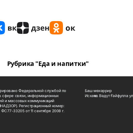
Рубрика "Еда и напитки"
рировано Федеральной службой по
Баш мөхәррир
в сфере связи, информационных
Исхаҡов Вәдүт Ғәйфулла у
ий и массовых коммуникаций
НАДЗОР). Регистрационный номер:
 ФС77-33205 от 11 сентября 2008 г.