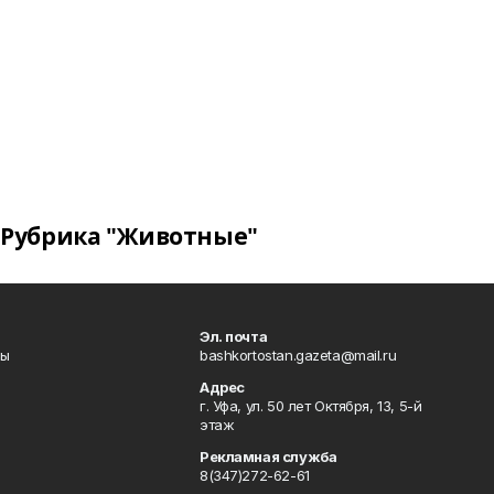
Рубрика "Животные"
Эл. почта
лы
bashkortostan.gazeta@mail.ru
Адрес
г. Уфа, ул. 50 лет Октября, 13, 5-й
этаж
Рекламная служба
8(347)272-62-61