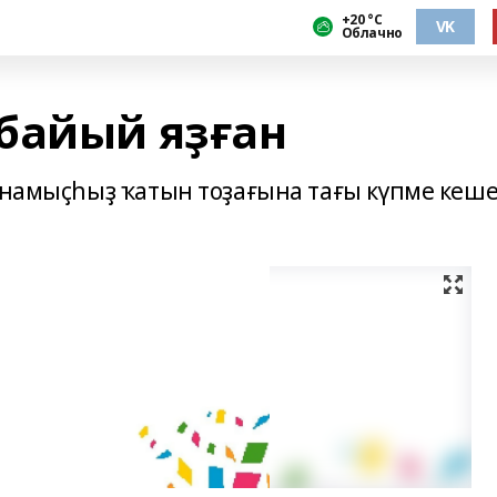
+20 °С
VK
Облачно
байый яҙған
е намыҫһыҙ ҡатын тоҙағына тағы күпме кеш