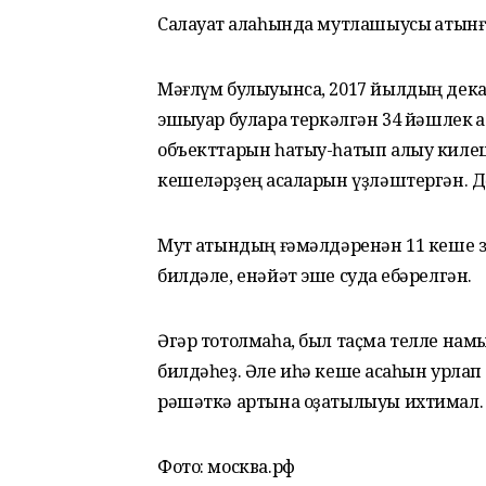
Салауат ҡалаһында мутлашыусы ҡатынғ
Мәғлүм булыуынса, 2017 йылдың дек
эшҡыуар булараҡ теркәлгән 34 йәшлек
объекттарын һатыу-һатып алыу килеш
кешеләрҙең аҡсаларын үҙләштергән. 
Мут ҡатындың ғәмәлдәренән 11 кеше з
билдәле, енәйәт эше судҡа ебәрелгән.
Әгәр тотолмаһа, был таҫма телле намы
билдәһеҙ. Әле иһә кеше аҡсаһын урлап
рәшәткә артына оҙатылыуы ихтимал.
Фото: москва.рф