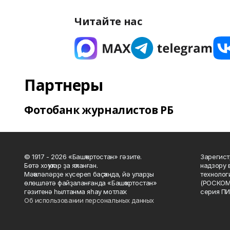
Читайте нас
Партнеры
Фотобанк журналистов РБ
© 1917 - 2026 «Башҡортостан» гәзите.
Зарегист
Бөтә хоҡуҡтар ҙа яҡланған.
надзору 
Мәҡәләләрҙе күсереп баҫҡанда, йә уларҙы
технолог
өлөшләтә файҙаланғанда «Башҡортостан»
(РОСКОМ
гәзитенә һылтанма яһау мотлаҡ.
серия ПИ
Об использовании персональных данных