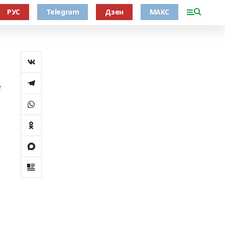
РУС
Telegram
Дзен
МАКС
е