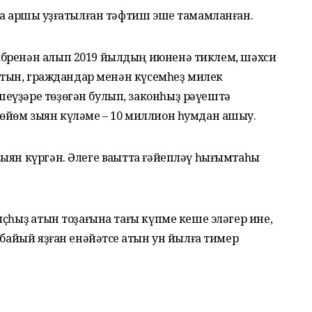
а ҡаршы ҡуҙғатылған тәфтиш эше тамамланған.
абренән алып 2019 йылдың июненә тиклем, шәхси
 ҡатын, граждандар менән күсемһеҙ милек
еүҙәре төҙөгән булып, законһыҙ рәүештә
Дөйөм зыян күләме – 10 миллион һумдан ашыу.
ыян күргән. Әлеге ваҡытта ғәйепләү һығымтаһы
ҫһыҙ ҡатын тоҙағына тағы күпме кеше эләгер ине,
 байый яҙған енәйәтсе ҡатын ун йылға тимер