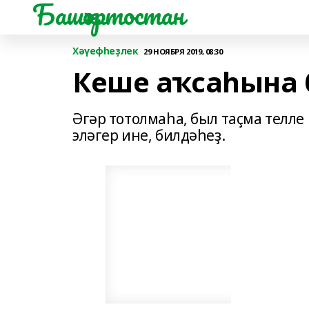
Башҡортостан
Хәүефһеҙлек
29 НОЯБРЯ 2019, 08:30
Кеше аҡсаһына 
Әгәр тотолмаһа, был таҫма телл
эләгер ине, билдәһеҙ.