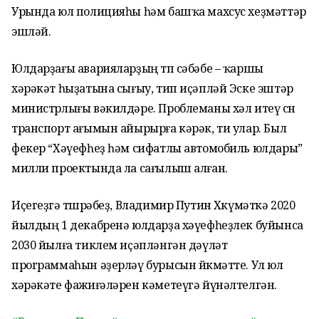
Урында юл полицияһы һәм башҡа махсус хеҙмәттәр
эшләй.
Юлдарҙағы аварияларҙың төп сәбәбе – ҡаршы
хәрәкәт һыҙатына сығыу, тип иҫәпләй Эске эштәр
министрлығы вәкилдәре. Проблеманы хәл итеү өсөн
транспорт ағымын айырырға кәрәк, ти улар. Был
фекер “Хәүефһеҙ һәм сифатлы автомобиль юлдары”
милли проектында ла сағылыш алған.
Иҫегеҙгә төшөрәбеҙ, Владимир Путин Хөкүмәткә 2020
йылдың 1 декабренә юлдарҙа хәүефһеҙлек буйынса
2030 йылға тиклем иҫәпләнгән дәүләт
программаһын әҙерләү бурысын йөкмәтте. Ул юл
хәрәкәте фажиғәләрен кәметеүгә йүнәлтелгән.