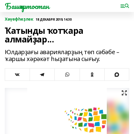
Башҡортостан
Хәүефһеҙлек
18 ДЕКАБРЯ 2019, 14:30
Ҡатынды ҡотҡара
алмайҙар...
Юлдарҙағы аварияларҙың төп сәбәбе –
ҡаршы хәрәкәт һыҙатына сығыу.