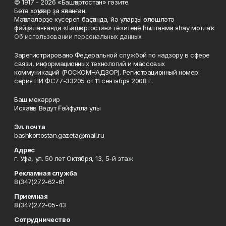
© 1917 - 2026 «Башҡортостан» гәзите.
Бөтә хоҡуҡтар ҙа яҡланған.
Мәҡәләләрҙе күсереп баҫҡанда, йә уларҙы өлөшләтә
файҙаланғанда «Башҡортостан» гәзитенә һылтанма яһау мотлаҡ.
Об использовании персональных данных
Зарегистрировано Федеральной службой по надзору в сфере
связи, информационных технологий и массовых
коммуникаций (РОСКОМНАДЗОР). Регистрационный номер:
серия ПИ ФС77-33205 от 11 сентября 2008 г.
Баш мөхәррир
Исхаҡов Вәдүт Ғәйфулла улы
Эл. почта
bashkortostan.gazeta@mail.ru
Адрес
г. Уфа, ул. 50 лет Октября, 13, 5-й этаж
Рекламная служба
8(347)272-62-61
Приемная
8(347)272-05-43
Сотрудничество