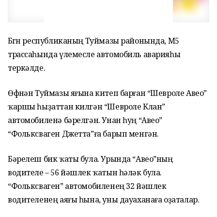
Бөгөн республиканың Туймазы районында, М5
трассаһында үлемесле автомобиль аварияһы
теркәлде.
Өфөнән Туймазы яғына китеп барған “Шевроле Авео”
ҡаршы һыҙаттан килгән “Шевроле Клан”
автомобиленә бәрелгән. Унан һуң “Авео”
“Фольксваген Джетта”ға барып менгән.
Бәрелеш бик ҡаты була. Урында “Авео”ның
водителе – 56 йәшлек ҡатын һәләк була.
“Фольксваген” автомобиленең 32 йәшлек
водителенең аяғы һына, уны дауаханаға оҙаталар.