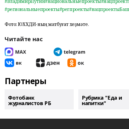
#ВладимирПутин
#национальныепроекты
#нацпроект
#региональныепроекты
#регпроекты
#нацпроектыБаш
Фото: ЮХХДИ-ның матбуғат хеҙмәте.
Читайте нас
Партнеры
Фотобанк
Рубрика "Еда и
журналистов РБ
напитки"