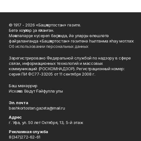
© 1917 - 2026 «Башҡортостан» гәзите.
Бөтә хоҡуҡтар ҙа яҡланған.
Мәҡәләләрҙе күсереп баҫҡанда, йә уларҙы өлөшләтә
файҙаланғанда «Башҡортостан» гәзитенә һылтанма яһау мотлаҡ.
Об использовании персональных данных
Зарегистрировано Федеральной службой по надзору в сфере
связи, информационных технологий и массовых
коммуникаций (РОСКОМНАДЗОР). Регистрационный номер:
серия ПИ ФС77-33205 от 11 сентября 2008 г.
Баш мөхәррир
Исхаҡов Вәдүт Ғәйфулла улы
Эл. почта
bashkortostan.gazeta@mail.ru
Адрес
г. Уфа, ул. 50 лет Октября, 13, 5-й этаж
Рекламная служба
8(347)272-62-61