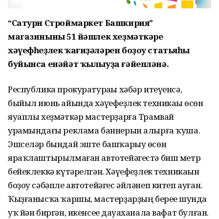
“Сатурн Строймаркет Башкирия”
магазинының 51 йәшлек хеҙмәткәре
хәүефһеҙлек ҡағиҙәләрен боҙоу статьяһы
буйынса енәйәт ҡылыуҙа ғәйепләнә.
Республика прокуратураһы хәбәр итеүенсә,
быйыл июнь айында хәүефһеҙлек техникаһы өсөн
яуаплы хеҙмәткәр мастерҙарға Трамвай
урамындағы реклама баннерын алырға ҡуша.
Эшселәр бындай эште башҡарыу өсөн
яраҡлаштырылмаған автотейәгестә биш метр
бейеклеккә күтәрелгән. Хәүефһеҙлек техникаһын
боҙоу сәбәпле автотейәгес әйләнеп китеп ауған.
Ҡыҙғанысҡа ҡаршы, мастерҙарҙың береһе шунда
уҡ йән биргән, икенсеһе дауаханала вафат булған.