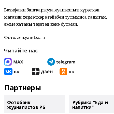
Вазифаһын башҡарыуҙа яуапһыҙлыҡ күрһәткән
магазин хеҙмәткәре ғәйебен тулыһынса таныған,
әммә хатаны төҙәтеп кенә булмай.
Фото: zen.yandex.ru
Читайте нас
Партнеры
Фотобанк
Рубрика "Еда и
журналистов РБ
напитки"