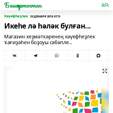
Башҡортостан
Хәүефһеҙлек
20 ДЕКАБРЯ 2019, 07:15
Икеһе лә һәләк булған...
Магазин хеҙмәткәренең хәүефһеҙлек
ҡағиҙәһен боҙоуы сәбәпле...