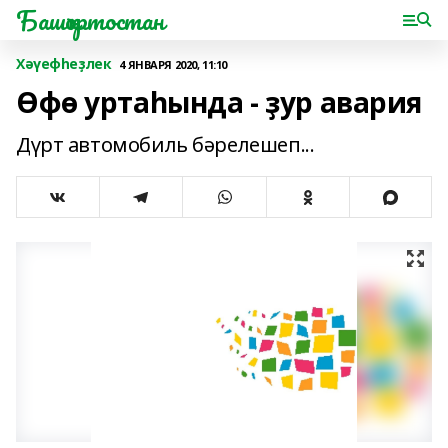
Башҡортостан
Хәүефһеҙлек
4 ЯНВАРЯ 2020, 11:10
Өфө уртаһында - ҙур авария
Дүрт автомобиль бәрелешеп...