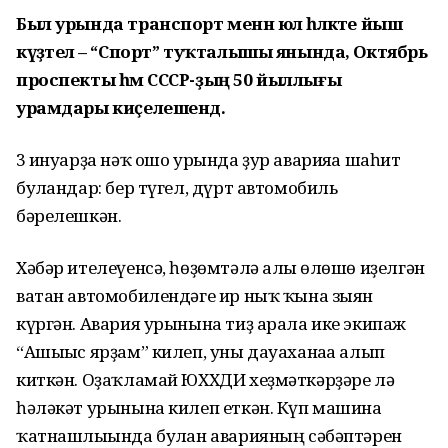
Был урында транспорт менән юл һәләкәте йыш
күҙәтелә – “Спорт” туҡталышы янында, Октябрь
проспекты һәм СССР-ҙың 50 йыллығы
урамдары киҫелешендә.
3 ғинуарҙа нәҡ ошо урында ҙур аварияға шаһит
булғандар: бер түгел, дүрт автомобиль
бәрелешкән.
Хәбәр ителеүенсә, һөҙөмтәлә алғы өлөшө иҙелгән
ватан автомобилендәге ир ныҡ ҡына зыян
күргән. Авария урынына тиҙ арала ике экипаж
“Ашығыс ярҙам” килеп, уны дауаханаға алып
киткән. Оҙаҡламай ЮХХДИ хеҙмәткәрҙәре лә
һәләкәт урынына килеп еткән. Күп машина
ҡатнашлығында булған аварияның сәбәптәрен