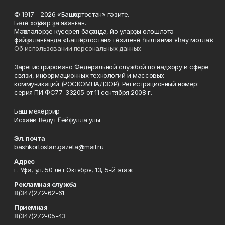
© 1917 - 2026 «Башҡортостан» гәзите.
Бөтә хоҡуҡтар ҙа яҡланған.
Мәҡәләләрҙе күсереп баҫҡанда, йә уларҙы өлөшләтә
файҙаланғанда «Башҡортостан» гәзитенә һылтанма яһау мотлаҡ.
Об использовании персональных данных
Зарегистрировано Федеральной службой по надзору в сфере
связи, информационных технологий и массовых
коммуникаций (РОСКОМНАДЗОР). Регистрационный номер:
серия ПИ ФС77-33205 от 11 сентября 2008 г.
Баш мөхәррир
Исхаҡов Вәдүт Ғәйфулла улы
Эл. почта
bashkortostan.gazeta@mail.ru
Адрес
г. Уфа, ул. 50 лет Октября, 13, 5-й этаж
Рекламная служба
8(347)272-62-61
Приемная
8(347)272-05-43