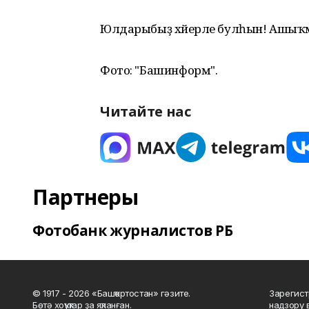
Юлдарыбыҙ хәйерле булһын! Ашыҡм
Фото: "Башинформ".
Читайте нас
Партнеры
Фотобанк журналистов РБ
© 1917 - 2026 «Башҡортостан» гәзите.
Зарегист
Бөтә хоҡуҡтар ҙа яҡланған.
надзору 