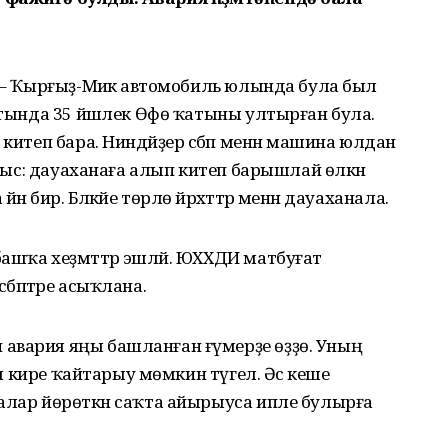
ә – Ҡырғыҙ-Миәкә автомобиль юлында була был
артында 35 йәшлек Өфө ҡатыны ултырған була.
китеп бара. Ниндәйҙер сәбәп менән машина юлдан
ҡыныс: дауаханаға алып китеп барышлай өлкән
ирә. Бәләкәйе төрлө йәрәхәттәр менән дауаханала.
ашҡа хеҙмәттәр эшләй. ЮХХДИ матбуғат
 сәбәптәре асыҡлана.
авария яңы башланған ғүмерҙе өҙҙө. Уның
аны кире ҡайтарыу мөмкин түгел. Әсә кеше
алар йөрөткән саҡта айырыуса ипле булырға