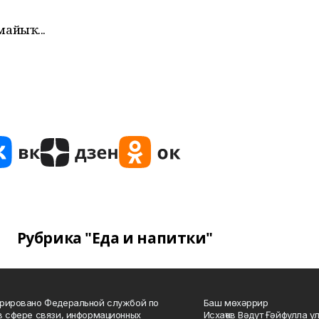
айыҡ...
Рубрика "Еда и напитки"
рировано Федеральной службой по
Баш мөхәррир
в сфере связи, информационных
Исхаҡов Вәдүт Ғәйфулла у