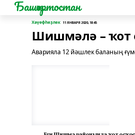
Башҡортостан
Хәүефһеҙлек
11 ЯНВАРЯ 2020, 18:45
Шишмәлә – ҡот 
Аварияла 12 йәшлек баланың ғүмер
Бөгөн Шишмә районында ҡот осҡос