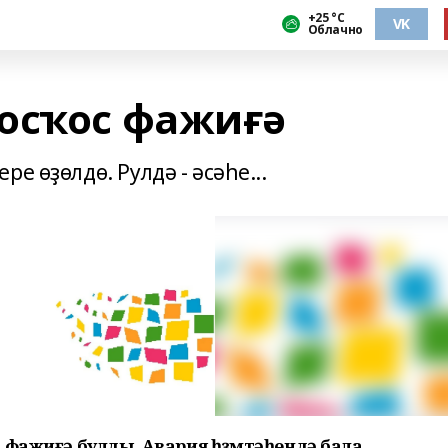
+25 °С
VK
Облачно
осҡос фажиғә
е өҙөлдө. Рулдә - әсәһе...
 фажиғә булды. Авария һөҙөмтәһендә бала