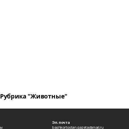
Рубрика "Животные"
Эл. почта
лы
bashkortostan.gazeta@mail.ru