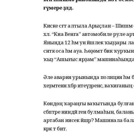
ғүмере өҙөлдө.
Киске сәғәт алтыла Арыҫлан – Шишм
хәл. “Киа Венга” автомобиле руле 
Янында 12 һәм ун йәшлек ҡыҙҙары ла 
ситкә оса һәм ауа. Һөҙөмтә бик ҡур
ҡыҙ “Ашығыс ярҙам” машинаһында йән б
Әле авария урынында полиция һәм б
хеҙмәтенән хәбәр итеүҙәренсә, ваҡиғаның
Көндөң ҡараңғы ваҡытында булған 
сәбәптәре ниндәй генә булмаһын, бал
артабан нисек йәшәр? Машинала бал
кәрәк тә бит.