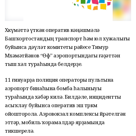
Хөкүмәттә үткән оператив кәңәшмәлә
Башҡортостандың транспорт һәм юл хужалығы
буйынса дәүләт комитеты рәйесе Тимур
Мөхәмәтйәнов “Өфө” аэропортындағы ғәҙәттән
тыш хәл тураһында белдерҙе.
11 ғинуарҙа полиция операторы пультына
аэропорт бинаһына бомба һалыныуы
тураһында хәбәр килә. Билдәле, инцидентты
асыҡлау буйынса оператив эш төркөмө
ойошторола. Аэровокзал комплексы өйрәтелгән
эттәр, мобиль ҡорамалдар ярҙамында
тикшерелә.