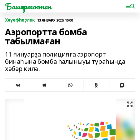
Башҡортостан
Хәүефһеҙлек
13 ЯНВАРЯ 2020, 10:00
Аэропортта бомба
табылмаған
11 ғинуарҙа полицияға аэропорт
бинаһына бомба һалыныуы тураһында
хәбәр килә.