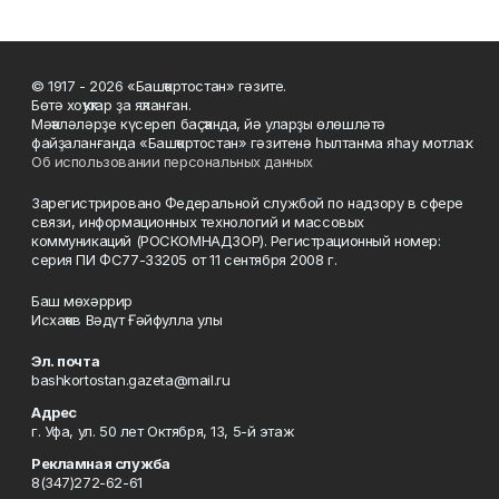
© 1917 - 2026 «Башҡортостан» гәзите.
Бөтә хоҡуҡтар ҙа яҡланған.
Мәҡәләләрҙе күсереп баҫҡанда, йә уларҙы өлөшләтә
файҙаланғанда «Башҡортостан» гәзитенә һылтанма яһау мотлаҡ.
Об использовании персональных данных
Зарегистрировано Федеральной службой по надзору в сфере
связи, информационных технологий и массовых
коммуникаций (РОСКОМНАДЗОР). Регистрационный номер:
серия ПИ ФС77-33205 от 11 сентября 2008 г.
Баш мөхәррир
Исхаҡов Вәдүт Ғәйфулла улы
Эл. почта
bashkortostan.gazeta@mail.ru
Адрес
г. Уфа, ул. 50 лет Октября, 13, 5-й этаж
Рекламная служба
8(347)272-62-61