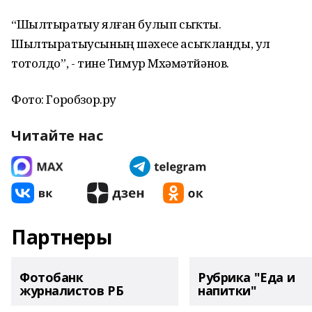
“Шылтыратыу ялған булып сыҡты.
Шылтыратыусының шәхесе асыҡланды, ул
тотолдо”, - тине Тимур Мөхәмәтйәнов.
Фото: Горобзор.ру
Читайте нас
Партнеры
Фотобанк
Рубрика "Еда и
журналистов РБ
напитки"