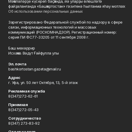
Мәҡәләләрҙе күсереп баҫҡанда, йә уларҙы өлөшләтә
файҙаланғанда «Башҡортостан» гәзитенә һылтанма яһау мотлаҡ.
Об использовании персональных данных
Зарегистрировано Федеральной службой по надзору в сфере
связи, информационных технологий и массовых
коммуникаций (РОСКОМНАДЗОР). Регистрационный номер:
серия ПИ ФС77-33205 от 11 сентября 2008 г.
Баш мөхәррир
Исхаҡов Вәдүт Ғәйфулла улы
Эл. почта
bashkortostan.gazeta@mail.ru
Адрес
г. Уфа, ул. 50 лет Октября, 13, 5-й этаж
Рекламная служба
8(347)272-62-61
Приемная
8(347)272-05-43
Сотрудничество
8(347) 273-83-92
Отдел кадров