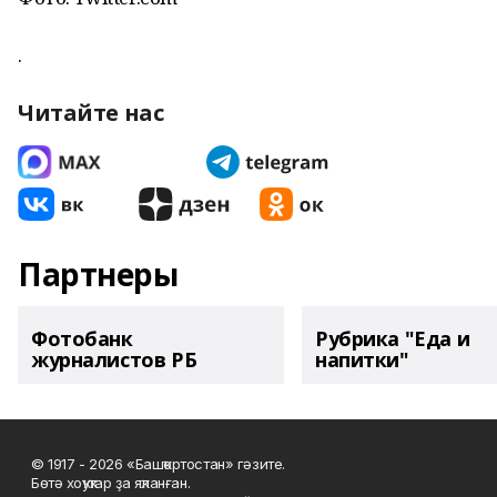
.
Читайте нас
Партнеры
Фотобанк
Рубрика "Еда и
журналистов РБ
напитки"
© 1917 - 2026 «Башҡортостан» гәзите.
Бөтә хоҡуҡтар ҙа яҡланған.