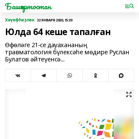
Башҡортостан
Хәүефһеҙлек
22 ЯНВАРЯ 2020, 15:20
Юлда 64 кеше тапалған
Өфөләге 21-се дауахананың
травматология бүлексәһе мөдире Руслан
Булатов әйтеүенсә...