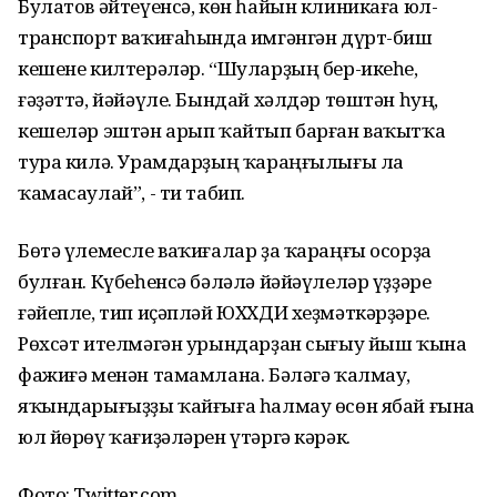
Булатов әйтеүенсә, көн һайын клиникаға юл-
транспорт ваҡиғаһында имгәнгән дүрт-биш
кешене килтерәләр. “Шуларҙың бер-икеһе,
ғәҙәттә, йәйәүле. Бындай хәлдәр төштән һуң,
кешеләр эштән арып ҡайтып барған ваҡытҡа
тура килә. Урамдарҙың ҡараңғылығы ла
ҡамасаулай”, - ти табип.
Бөтә үлемесле ваҡиғалар ҙа ҡараңғы осорҙа
булған. Күбеһенсә бәләлә йәйәүлеләр үҙҙәре
ғәйепле, тип иҫәпләй ЮХХДИ хеҙмәткәрҙәре.
Рөхсәт ителмәгән урындарҙан сығыу йыш ҡына
фажиғә менән тамамлана. Бәләгә ҡалмау,
яҡындарығыҙҙы ҡайғыға һалмау өсөн ябай ғына
юл йөрөү ҡағиҙәләрен үтәргә кәрәк.
Фото: Twitter.com