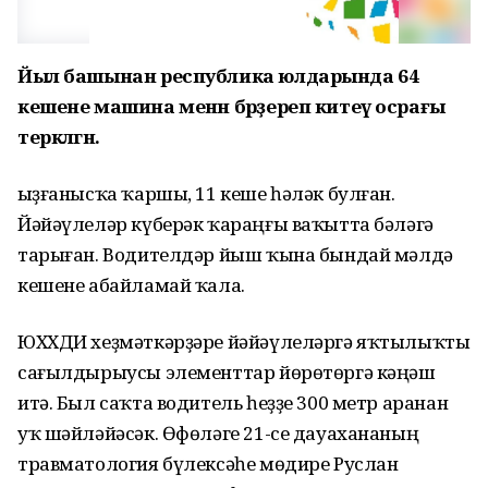
Йыл башынан республика юлдарында 64
кешене машина менән бәрҙереп китеү осрағы
теркәлгән.
Ҡыҙғанысҡа ҡаршы, 11 кеше һәләк булған.
Йәйәүлеләр күберәк ҡараңғы ваҡытта бәләгә
тарыған. Водителдәр йыш ҡына бындай мәлдә
кешене абайламай ҡала.
ЮХХДИ хеҙмәткәрҙәре йәйәүлеләргә яҡтылыҡты
сағылдырыусы элементтар йөрөтөргә кәңәш
итә. Был саҡта водитель һеҙҙе 300 метр аранан
уҡ шәйләйәсәк. Өфөләге 21-се дауахананың
травматология бүлексәһе мөдире Руслан