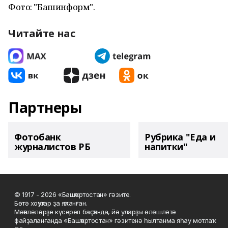
Фото: "Башинформ".
Читайте нас
Партнеры
Фотобанк
Рубрика "Еда и
журналистов РБ
напитки"
© 1917 - 2026 «Башҡортостан» гәзите.
Бөтә хоҡуҡтар ҙа яҡланған.
Мәҡәләләрҙе күсереп баҫҡанда, йә уларҙы өлөшләтә
файҙаланғанда «Башҡортостан» гәзитенә һылтанма яһау мотлаҡ.