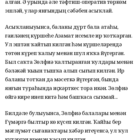
алған. Ә урында әле тәфтиш-оператив төркөм
эшләй, улар янғындың сәбәбен асыҡлай.
Асыҡланыуынса, баланы дүрт бала атаһы,
ғаиләнең күршеһе Азамат исемле ир ҡотҡарған.
Ул эштән ҡайтып килгән һәм күршеләрендә
төтөн күреп ҡалыу менән шул яҡҡа йүгергән.
Был саҡта Зөлфиә ҡалтыранған ҡулдары менән
бәләкәй ҡыҙын тышҡа алып сығып килгән. Ир
баланы тотҡан да мәсеткә йүгергән, бында
янғын тураһында иҫкәрткес тора икән. Зөлфиә
өйгә кире инеп китә һәм башҡаса сыҡмай...
Билдәле булыуынса, Зөлфиә балалары менән
Ғүмәргә былтыр көҙ күсеп килгән. Ҡайһы бер
мәғлүмәт сығанаҡтары хәбәр итеүенсә, ул ҡул
күтәргән иренән ҡасып килгән.