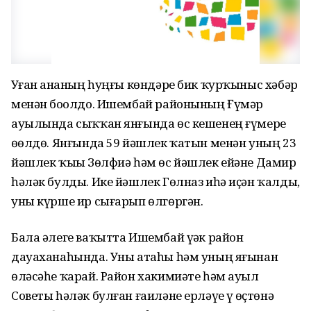
Уҙған аҙнаның һуңғы көндәре бик ҡурҡыныс хәбәр
менән боҙолдо. Ишембай районының Ғүмәр
ауылында сыҡҡан янғында өс кешенең ғүмере
өҙөлдө. Янғында 59 йәшлек ҡатын менән уның 23
йәшлек ҡыҙы Зөлфиә һәм өс йәшлек ейәне Дамир
һәләк булды. Ике йәшлек Гөлназ иһә иҫән ҡалды,
уны күрше ир сығарып өлгөргән.
Бала әлеге ваҡытта Ишембай үҙәк район
дауаханаһында. Уны атаһы һәм уның яғынан
өләсәһе ҡарай. Район хакимиәте һәм ауыл
Советы һәләк булған ғаиләне ерләүҙе үҙ өҫтөнә