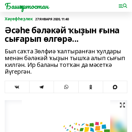
Башҡортостан
Хәүефһеҙлек
27 ЯНВАРЯ 2020, 11:40
Әсәһе бәләкәй ҡыҙын ғына
сығарып өлгөрә...
Был саҡта Зөлфиә ҡалтыранған ҡулдары
менән бәләкәй ҡыҙын тышҡа алып сығып
килгән. Ир баланы тотҡан да мәсеткә
йүгергән.