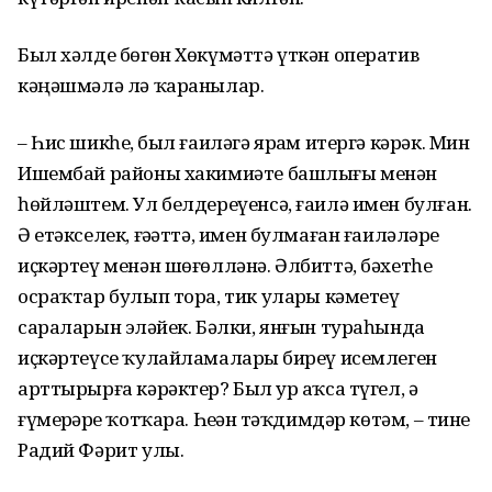
Был хәлде бөгөн Хөкүмәттә үткән оператив
кәңәшмәлә лә ҡаранылар.
– Һис шикһеҙ, был ғаиләгә ярҙам итергә кәрәк. Мин
Ишембай районы хакимиәте башлығы менән
һөйләштем. Ул белдереүенсә, ғаилә имен булған.
Ә етәкселек, ғәҙәттә, имен булмаған ғаиләләрҙе
иҫкәртеү менән шөғөлләнә. Әлбиттә, бәхетһеҙ
осраҡтар булып тора, тик уларҙы кәметеү
сараларын эҙләйек. Бәлки, янғын тураһында
иҫкәртеүсе ҡулайламаларҙы биреү исемлеген
арттырырға кәрәктер? Был ҙур аҡса түгел, ә
ғүмерҙәрҙе ҡотҡара. Һеҙҙән тәҡдимдәр көтәм, – тине
Радий Фәрит улы.