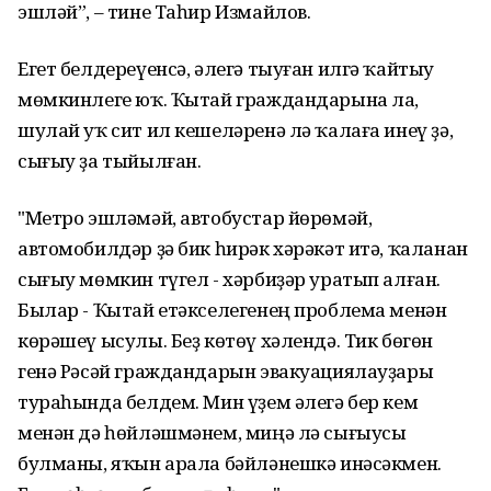
эшләй”, – тине Таһир Измайлов.
Егет белдереүенсә, әлегә тыуған илгә ҡайтыу
мөмкинлеге юҡ. Ҡытай граждандарына ла,
шулай уҡ сит ил кешеләренә лә ҡалаға инеү ҙә,
сығыу ҙа тыйылған.
"Метро эшләмәй, автобустар йөрөмәй,
автомобилдәр ҙә бик һирәк хәрәкәт итә, ҡаланан
сығыу мөмкин түгел - хәрбиҙәр уратып алған.
Былар - Ҡытай етәкселегенең проблема менән
көрәшеү ысулы. Беҙ көтөү хәлендә. Тик бөгөн
генә Рәсәй граждандарын эвакуациялауҙары
тураһында белдем. Мин үҙем әлегә бер кем
менән дә һөйләшмәнем, миңә лә сығыусы
булманы, яҡын арала бәйләнешкә инәсәкмен.