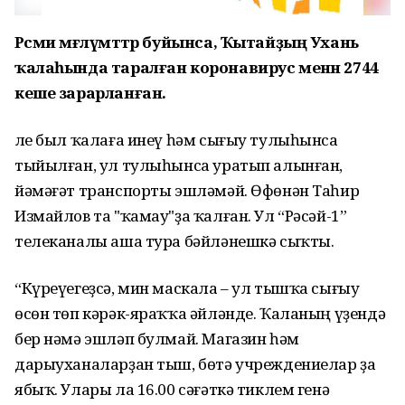
Рәсми мәғлүмәттәр буйынса, Ҡытайҙың Ухань
ҡалаһында таралған коронавирус менән 2744
кеше зарарланған.
Әле был ҡалаға инеү һәм сығыу тулыһынса
тыйылған, ул тулыһынса уратып алынған,
йәмәғәт транспорты эшләмәй. Өфөнән Таһир
Измайлов та "ҡамау"ҙа ҡалған. Ул “Рәсәй-1”
телеканалы аша тура бәйләнешкә сыҡты.
“Күреүегеҙсә, мин маскала – ул тышҡа сығыу
өсөн төп кәрәк-яраҡҡа әйләнде. Ҡаланың үҙендә
бер нәмә эшләп булмай. Магазин һәм
дарыуханаларҙан тыш, бөтә учреждениелар ҙа
ябыҡ. Улары ла 16.00 сәғәткә тиклем генә