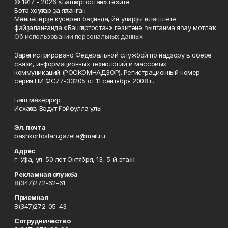
© 1917 - 2026 «Башҡортостан» гәзите.
Бөтә хоҡуҡтар ҙа яҡланған.
Мәҡәләләрҙе күсереп баҫҡанда, йә уларҙы өлөшләтә
файҙаланғанда «Башҡортостан» гәзитенә һылтанма яһау мотлаҡ.
Об использовании персональных данных
Зарегистрировано Федеральной службой по надзору в сфере
связи, информационных технологий и массовых
коммуникаций (РОСКОМНАДЗОР). Регистрационный номер:
серия ПИ ФС77-33205 от 11 сентября 2008 г.
Баш мөхәррир
Исхаҡов Вәдүт Ғәйфулла улы
Эл. почта
bashkortostan.gazeta@mail.ru
Адрес
г. Уфа, ул. 50 лет Октября, 13, 5-й этаж
Рекламная служба
8(347)272-62-61
Приемная
8(347)272-05-43
Сотрудничество