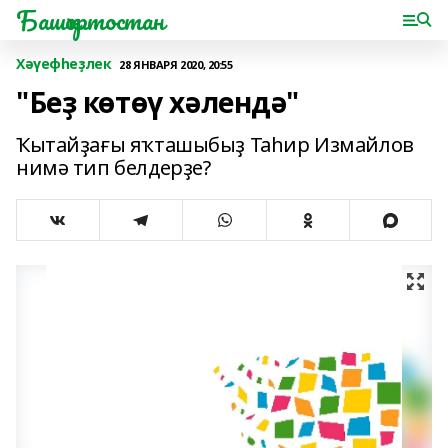
Башҡортостан
Хәүефһеҙлек
28 ЯНВАРЯ 2020, 20:55
"Беҙ көтөү хәлендә"
Ҡытайҙағы яҡташыбыҙ Таһир Измайлов
нимә тип белдерҙе?