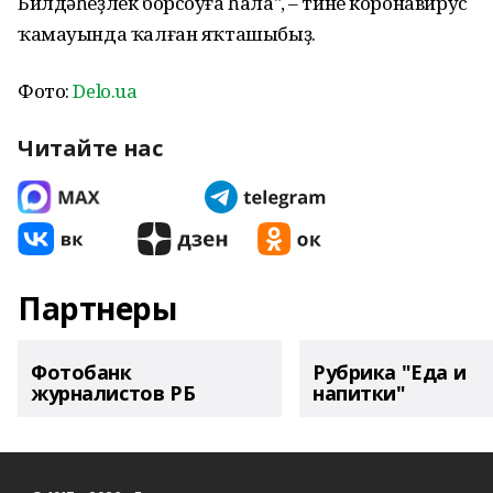
Билдәһеҙлек борсоуға һала", – тине коронавирус
ҡамауында ҡалған яҡташыбыҙ.
Фото:
Delo.ua
Читайте нас
Партнеры
Фотобанк
Рубрика "Еда и
журналистов РБ
напитки"