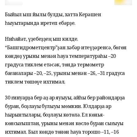
Быйыл ҡыш йылы булды, хатта Керәшен
һыуыҡтарында иретеп ебәрҙе.
Ниһайәт, үҙебеҙҙең ҡыш килде.
“Башгидрометцентр”ҙан хәбәр итеүҙәренсә, бөгөн
көндөҙ урыны менән һауа температураһы –20
градусҡа тиклем етәсәк, төндә термометр
бағаналары –20, –25, урыны менән –26, –31 градусҡа
тиклем төшөүе ихтимал.
30 ғинуарҙа бер аҙ ҡар яуыуы, ҡайһы бер райондарҙа
буран, боҙлауыҡ булыуы мөмкин. Юлдарҙа ҡар
һырынтылары, боҙлауыҡ көтөлә. Ел көньяҡ-
көнсығыштан, урыны менән көслө буран сығыуы
ихтимал. Был көндө төнөн һауа торошо –11, –16