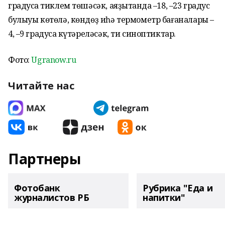
градусҡа тиклем төшәсәк, аяҙытҡанда –18, –23 градус
булыуы көтөлә, көндөҙ иһә термометр бағаналары –
4, –9 градусҡа күтәреләсәк, ти синоптиктар.
Фото:
Ugranow.ru
Читайте нас
Партнеры
Фотобанк
Рубрика "Еда и
журналистов РБ
напитки"