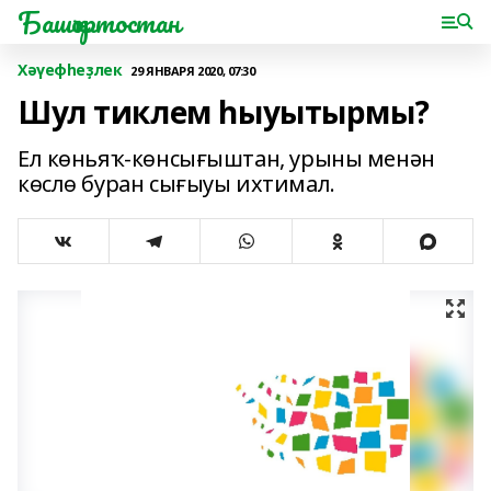
Башҡортостан
Хәүефһеҙлек
29 ЯНВАРЯ 2020, 07:30
Шул тиклем һыуытырмы?
Ел көньяҡ-көнсығыштан, урыны менән
көслө буран сығыуы ихтимал.