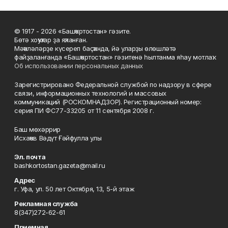
© 1917 - 2026 «Башҡортостан» гәзите.
Бөтә хоҡуҡтар ҙа яҡланған.
Мәҡәләләрҙе күсереп баҫҡанда, йә уларҙы өлөшләтә
файҙаланғанда «Башҡортостан» гәзитенә һылтанма яһау мотлаҡ.
Об использовании персональных данных
Зарегистрировано Федеральной службой по надзору в сфере
связи, информационных технологий и массовых
коммуникаций (РОСКОМНАДЗОР). Регистрационный номер:
серия ПИ ФС77-33205 от 11 сентября 2008 г.
Баш мөхәррир
Исхаҡов Вәдүт Ғәйфулла улы
Эл. почта
bashkortostan.gazeta@mail.ru
Адрес
г. Уфа, ул. 50 лет Октября, 13, 5-й этаж
Рекламная служба
8(347)272-62-61
Приемная