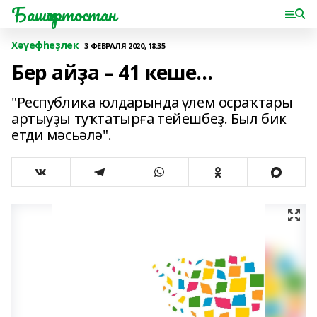
Башҡортостан
Хәүефһеҙлек
3 ФЕВРАЛЯ 2020, 18:35
Бер айҙа – 41 кеше...
"Республика юлдарында үлем осраҡтары
артыуҙы туҡтатырға тейешбеҙ. Был бик
етди мәсьәлә".