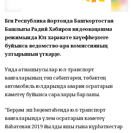
Бөгөн Республика йортонда Башҡортостан
Башлығы Радий Хәбиров видеокәңәшмә
режимында Юл хәрәкәте хәүефһеҙлеге
буйынса ведомство-ара комиссияның
ултырышын үткәрҙе.
Унда ҡатнашыусылар юл-транспорт
ваҡиғаларының төп сәбәптәрен, төбәктең
автомобиль юлдарында авария осраҡтарын
кәметеү буйынса сараларҙы барланы.
"Берҙәм эш һөҙөмтәһендә юл-транспорт
ваҡиғаларында үлем осраҡтарын кәметеү
йәһәтенән 2019 йылды яҡшы ғына күрһәткестәр