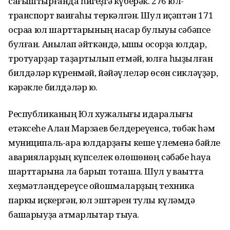
сағыштырғанда һигеҙгә күберәк. 276 юл-
транспорт ваҡиғаһы теркәлгән. Шул иҫәптән 171
осраҡҡа юл шарттарының насар булыуы сәбәпсе
булған. Аныҡлап әйткәндә, ҡышҡы осорҙа юлдар,
тротуарҙар таҙартылып етмәй, юлға һыҙылған
билдәләр күренмәй, йәйәүлеләр өсөн сикләүҙәр,
кәрәкле билдәләр юҡ.
Республиканың Юл хужалығы идаралығы
етәксеһе Алан Марзаев белдереүенсә, төбәк һәм
муниципаль-ара юлдарҙағы кеше үлеменә бәйле
аварияларҙың күпселек өлөшөнөң сәбәбе һауа
шарттарына ла барып тоташа. Шул уҡ ваҡытта
хеҙмәтләндереүсе ойошмаларҙың техника
паркы иҫкергән, юл эштәрен тулы күләмдә
башҡарыуҙа ҡатмарлыҡтар тыуа.