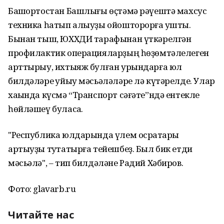
Башҡортостан Башлығы өҫтәмә рәүештә махсус
техника һатып алыуҙы ойошторорға ҡушты.
Бынан тыш, ЮХХДИ тарафынан үткәрелгән
профилактик операцияларҙың һөҙөмтәлелеген
арттырыу, ихтыяж булған урындарға юл
билдәләре ҡуйыу мәсьәләләре лә күтәрелде. Улар
хаҡында күсмә “Транспорт сәғәте”ндә ентекле
һөйләшеү буласаҡ.
"Республика юлдарында үлем осраҡтары
артыуҙы туҡтатырға тейешбеҙ. Был бик етди
мәсьәлә", – тип билдәләне Радий Хәбиров.
Фото: glavarb.ru
Читайте нас