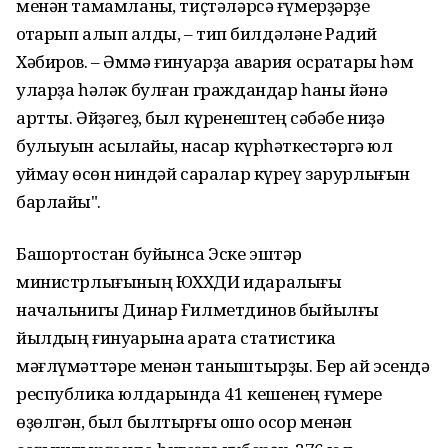
менән тамамланыҡ, тиҫтәләрсә ғүмерҙәрҙе
ҡотҡарып алып ҡалдыҡ, – тип билдәләне Радий
Хәбиров. – Әммә ғинуарҙа авария осраҡтары һәм
уларҙа һәләк булған граждандар һаны йәнә
артты. Әйҙәгеҙ, был күренештең сәбәбе ниҙә
булыуын асыҡлайыҡ, насар күрһәткестәргә юл
ҡуймау өсөн ниндәй саралар күреү зарурлығын
барлайыҡ".
Башҡортостан буйынса Эске эштәр
министрлығының ЮХХДИ идаралығы
начальнигы Динар Ғилметдинов быйылғы
йылдың ғинуарына ҡарата статистика
мәғлүмәттәре менән таныштырҙы. Бер ай эсендә
республика юлдарында 41 кешенең ғүмере
өҙөлгән, был былтырғы ошо осор менән