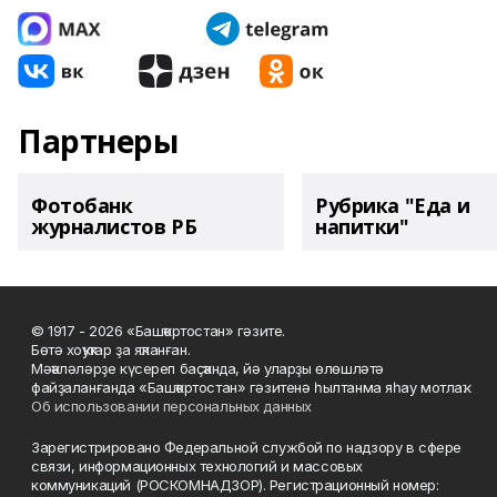
Партнеры
Фотобанк
Рубрика "Еда и
журналистов РБ
напитки"
© 1917 - 2026 «Башҡортостан» гәзите.
Бөтә хоҡуҡтар ҙа яҡланған.
Мәҡәләләрҙе күсереп баҫҡанда, йә уларҙы өлөшләтә
файҙаланғанда «Башҡортостан» гәзитенә һылтанма яһау мотлаҡ.
Об использовании персональных данных
Зарегистрировано Федеральной службой по надзору в сфере
связи, информационных технологий и массовых
коммуникаций (РОСКОМНАДЗОР). Регистрационный номер: