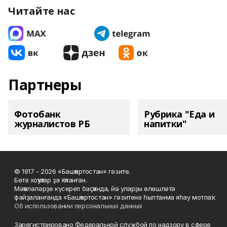
Читайте нас
Партнеры
Фотобанк
Рубрика "Еда и
журналистов РБ
напитки"
© 1917 - 2026 «Башҡортостан» гәзите.
Бөтә хоҡуҡтар ҙа яҡланған.
Мәҡәләләрҙе күсереп баҫҡанда, йә уларҙы өлөшләтә
файҙаланғанда «Башҡортостан» гәзитенә һылтанма яһау мотлаҡ.
Об использовании персональных данных
Зарегистрировано Федеральной службой по надзору в сфере