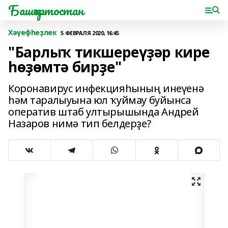
Башҡортостан
Хәүефһеҙлек
5 ФЕВРАЛЯ 2020, 16:45
"Барлыҡ тикшереүҙәр кире
һөҙөмтә бирҙе"
Коронавирус инфекцияһының инеүенә
һәм таралыуына юл ҡуймау буйынса
оператив штаб ултырышында Андрей
Назаров нимә тип белдерҙе?