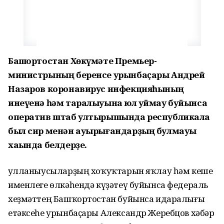
Башҡортостан Хөкүмәте Премьер-
министрының беренсе урынбаҫары Андрей
Назаров коронавирус инфекцияһының
инеүенә һәм таралыуына юл ҡуймау буйынса
оператив штаб ултырышында республикала
был сир менән ауырығандарҙың булмауы
хаҡында белдерҙе.
Ҡулланыусыларҙың хоҡуҡтарын яҡлау һәм кеше
именлеге өлкәһендә күҙәтеү буйынса федераль
хеҙмәттең Башҡортостан буйынса идаралығы
етәксеһе урынбаҫары Александр Жеребцов хәбәр