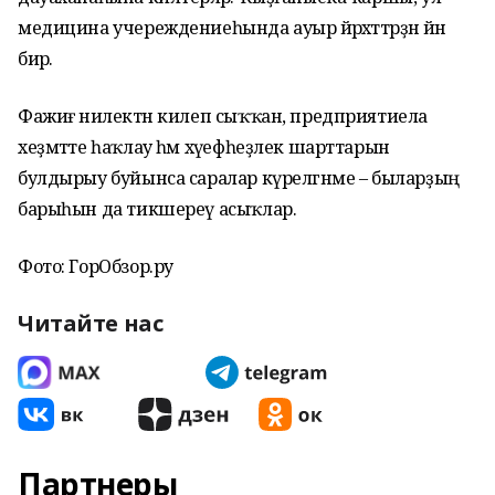
медицина учереждениеһында ауыр йәрәхәттәрҙән йән
бирә.
Фажиғә нилектән килеп сыҡҡан, предприятиела
хеҙмәтте һаҡлау һәм хәүефһеҙлек шарттарын
булдырыу буйынса саралар күрелгәнме – быларҙың
барыһын да тикшереү асыҡлар.
Фото: ГорОбзор.ру
Читайте нас
Партнеры