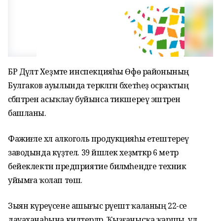
БР Дәүләт Хеҙмәте инспекцияһы Өфө районының
Булгаков ауылында теркәлгән бәхетһеҙ осраҡтың
сәбәптәрен асыҡлау буйынса тикшереү эштәрен
башланы.
Фажиғәле хәл алкоголь продукцияһы етештереү
заводында күҙәтелә. 39 йәшлек хеҙмәткәр 6 метр
бейеклектән предприятие биләмәһендәге техник
уйымға ҡолап төшә.
Зыян күреүсене ашығыс рәүештә ҡаланың 22-се
дауаханаһына килтерәләр. Ҡыҙғанысҡа ҡаршы, ул