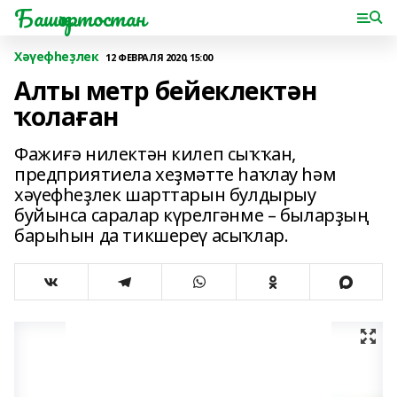
Башҡортостан
Хәүефһеҙлек
12 ФЕВРАЛЯ 2020, 15:00
Алты метр бейеклектән
ҡолаған
Фажиғә нилектән килеп сыҡҡан,
предприятиела хеҙмәтте һаҡлау һәм
хәүефһеҙлек шарттарын булдырыу
буйынса саралар күрелгәнме – быларҙың
барыһын да тикшереү асыҡлар.