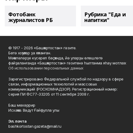
Фотобанк
Рубрика "Еда и
журналистов РБ
напитки"
© 1917 - 2026 «Башҡортостан» гәзите.
Бөтә хоҡуҡтар ҙа яҡланған.
Мәҡәләләрҙе күсереп баҫҡанда, йә уларҙы өлөшләтә
файҙаланғанда «Башҡортостан» гәзитенә һылтанма яһау мотлаҡ.
Об использовании персональных данных
Зарегистрировано Федеральной службой по надзору в сфере
связи, информационных технологий и массовых
коммуникаций (РОСКОМНАДЗОР). Регистрационный номер:
серия ПИ ФС77-33205 от 11 сентября 2008 г.
Баш мөхәррир
Исхаҡов Вәдүт Ғәйфулла улы
Эл. почта
bashkortostan.gazeta@mail.ru